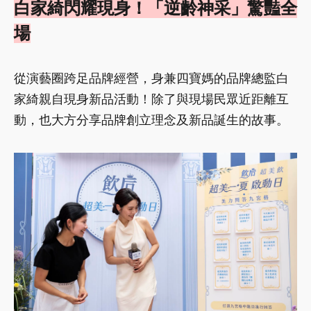
白家綺閃耀現身！「逆齡神采」驚豔全
場
從演藝圈跨足品牌經營，身兼四寶媽的品牌總監白
家綺親自現身新品活動！除了與現場民眾近距離互
動，也大方分享品牌創立理念及新品誕生的故事。