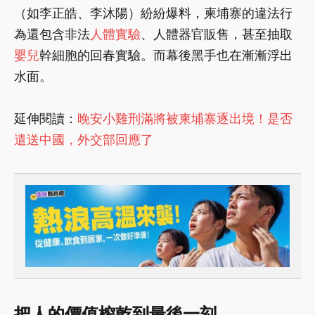
（如李正皓、李沐陽）紛紛爆料，柬埔寨的違法行
為還包含非法
人體實驗
、人體器官販售，甚至抽取
嬰兒
幹細胞的回春實驗。而幕後黑手也在漸漸浮出
水面。
延伸閱讀：
晚安小雞刑滿將被柬埔寨逐出境！是否
遣送中國，外交部回應了
把人的價值榨乾到最後一刻