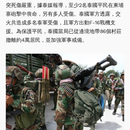
突死傷嚴重，據泰媒報導，至少2名泰國平民在柬埔
寨砲擊中喪命，另有多人受傷。泰國軍方透露，交
火共造成多名泰軍受傷，且軍方出動F-16戰機支
援。為保護平民，泰國當局已從邊境地帶86個村莊
撤離約4萬居民，並加強軍事戒備。