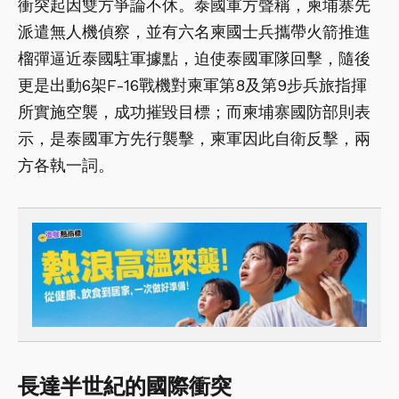
衝突起因雙方爭論不休。泰國軍方聲稱，柬埔寨先
派遣無人機偵察，並有六名柬國士兵攜帶火箭推進
榴彈逼近泰國駐軍據點，迫使泰國軍隊回擊，隨後
更是出動6架F-16戰機對柬軍第8及第9步兵旅指揮
所實施空襲，成功摧毀目標；而柬埔寨國防部則表
示，是泰國軍方先行襲擊，柬軍因此自衛反擊，兩
方各執一詞。
長達半世紀的國際衝突