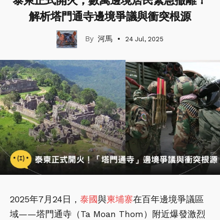
泰柬正式開火，數萬邊境居民緊急撤離！
解析塔門通寺邊境爭議與衝突根源
河馬
24 Jul, 2025
2025年7月24日，
泰國
與
柬埔寨
在百年邊境爭議區
域——塔門通寺（Ta Moan Thom）附近爆發激烈