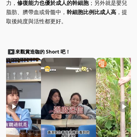
力，
修復能力也優於成人的幹細胞
；另外就是嬰兒
脂肪、臍帶血或骨髓中，
幹細胞比例比成人高
，提
取後純度與活性都更好。
smart_display
來觀賞造咖的 Short 吧！
play_arrow
play_arrow
play_arrow