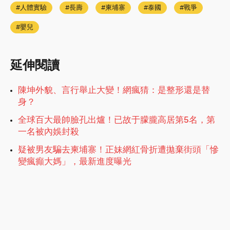
人體實驗
長壽
柬埔寨
泰國
戰爭
嬰兒
延伸閱讀
陳坤外貌、言行舉止大變！網瘋猜：是整形還是替
身？
全球百大最帥臉孔出爐！已故于朦朧高居第5名，第
一名被內娛封殺
疑被男友騙去柬埔寨！正妹網紅骨折遭拋棄街頭「慘
變瘋癲大媽」，最新進度曝光