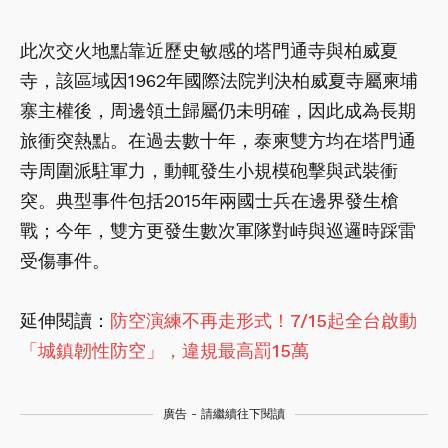
此次交火地點靠近歷史敏感的塔門通寺與柏威夏
寺，該區域因1962年國際法院判決柏威夏寺屬柬埔
寨主權後，周邊領土歸屬仍未明確，因此成為長期
旅衝突熱點。在過去數十年，泰柬雙方均在塔門通
寺周圍派駐軍力，動輒發生小規模砲擊與武裝衝
突。典型事件包括2015年兩國士兵在邊界發生槍
戰；今年，雙方更發生數次軍隊對峙與巡邏時踩雷
受傷事件。
延伸閱讀：
防空演練不再走形式！7/15起全台啟動
「城鎮韌性防空」，違規最高罰15萬
廣告 - 請繼續往下閱讀