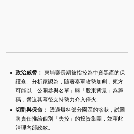
政治威脅：
柬埔寨長期被指控為中資黑產的保
護傘。分析家認為，隨著泰軍攻勢加劇，柬方
可能以「公開參與名單」與「股東背景」為籌
碼，脅迫其幕後支持勢力介入停火。
切割與保命：
透過爆料部分園區的慘狀，試圖
將責任推給個別「失控」的投資集團，並藉此
清理內部政敵。