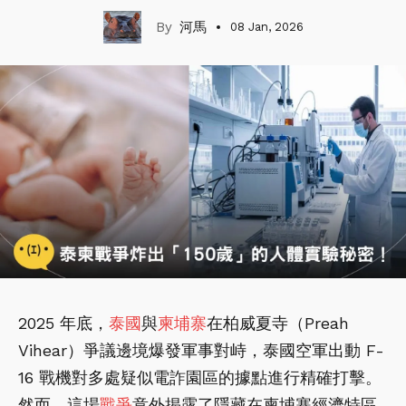
河馬
08 Jan, 2026
2025 年底，
泰國
與
柬埔寨
在柏威夏寺（Preah
Vihear）爭議邊境爆發軍事對峙，泰國空軍出動 F-
16 戰機對多處疑似電詐園區的據點進行精確打擊。
然而，這場
戰爭
意外揭露了隱藏在柬埔寨經濟特區