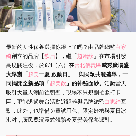
最新的女性保養選擇你跟上了嗎？由品牌總監
白家
綺
創立的品牌【
飲后
】，繼「
超孅飲
」在市場引發
高度關注後，於8/1（六）
在
台北信義區
威秀廣場盛
大舉辦「
超美
一夏 啟動日」，與民眾共襄盛舉，一
同揭開全新品項「
超美飲
」的神秘面紗。
活動當天
吸引大量人潮前往朝聖，現場不只規劃拍照打卡
區，更能透過舞台活動近距離與品牌總監
白家綺
互
動；此外，也準備免費試用包、限定好禮與夏日冰
淇淋，讓民眾沉浸式體驗今夏變美保養派對。