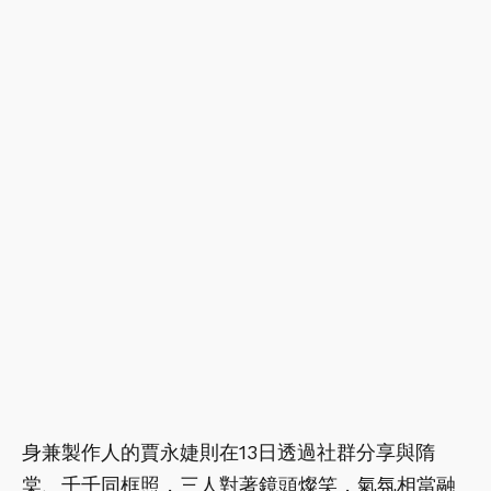
身兼製作人的賈永婕則在13日透過社群分享與隋
棠、千千同框照，三人對著鏡頭燦笑，氣氛相當融