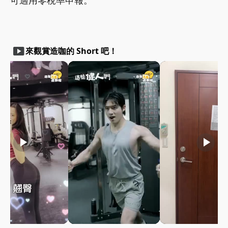
可適用零稅率申報。
smart_display
來觀賞造咖的 Short 吧！
play_arrow
play_arrow
play_arrow