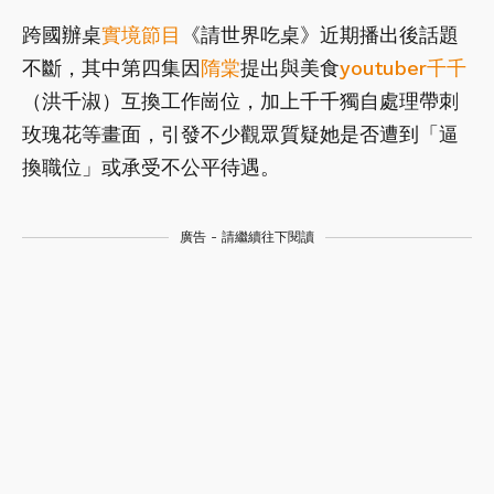
跨國辦桌
實境節目
《請世界吃桌》近期播出後話題
不斷，其中第四集因
隋棠
提出與美食
youtuber
千千
（洪千淑）互換工作崗位，加上千千獨自處理帶刺
玫瑰花等畫面，引發不少觀眾質疑她是否遭到「逼
換職位」或承受不公平待遇。
廣告 - 請繼續往下閱讀