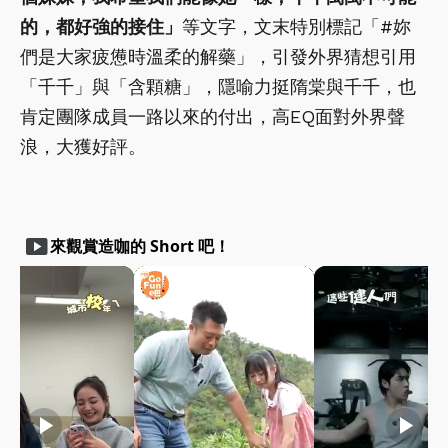
的，都好強的接住」
等文字，文末特別標記「#妳
們是大家疲憊時溫柔的解藥」，引發外界猜想引用
「千千」與「含顆糖」，隱喻力挺隋棠與千千，也
肯定團隊成員一路以來的付出，高EQ面對外界聲
浪，大獲好評。
smart_display
來觀賞造咖的 Short 吧！
play_arrow
play_arrow
play_arrow