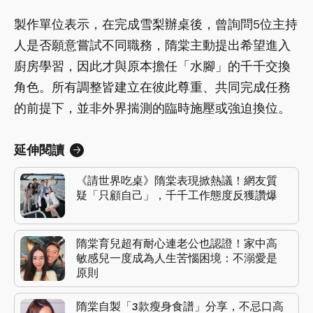
製作單位表示，在完成雪梨辦桌後，曾詢問5位主持
人是否願意嘗試不同職務，隋棠主動提出希望進入
廚房學習，因此才與原本擔任「水腳」的千千交換
角色。所有調整皆建立在彼此尊重、共同完成任務
的前提下，並非外界揣測的臨時施壓或強迫換位。
延伸閱讀
《請世界吃桌》隋棠表現掀熱議！網友質
疑「只顧自己」，千千工作態度反獲讚爆
隋棠育兒超有耐心連老公也認證！家中高
敏感兒一度成為人生苦惱困境：不溺愛是
原則
隋棠自製「3款瘦身食譜」分享，不忌口高