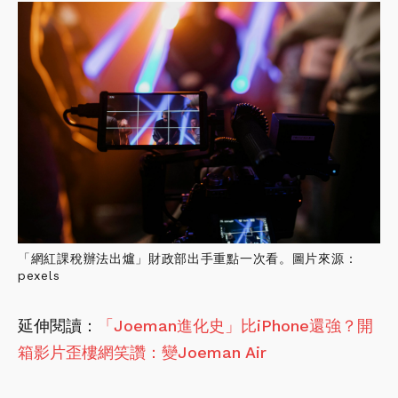
「網紅課稅辦法出爐」財政部出手重點一次看。圖片來源：
pexels
延伸閱讀：
「Joeman進化史」比iPhone還強？開
箱影片歪樓網笑讚：變Joeman Air