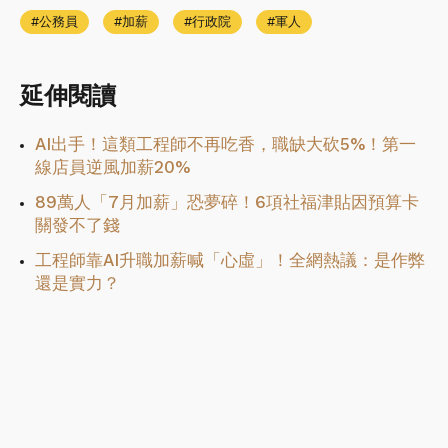
公務員
加薪
行政院
軍人
延伸閱讀
AI出手！這類工程師不再吃香，職缺大砍5%！第一
線店員逆風加薪20%
89萬人「7月加薪」恐夢碎！6項社福津貼因預算卡
關發不了錢
工程師靠AI升職加薪喊「心虛」！全網熱議：是作弊
還是實力？