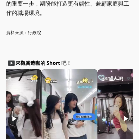
的重要一步，期盼能打造更有韌性、兼顧家庭與工
作的職場環境。
資料來源：
行政院
smart_display
來觀賞造咖的 Short 吧！
play_arrow
play_arrow
play_arrow