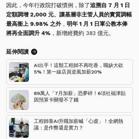
因此，今年行政院打破慣例，除了
追溯自 7 月 1 日
定額調增 2,000 元、讓基層非主管人員的實質調幅
最高衝上 9.98% 之外
，
明年 1 月 1 日軍公教本俸
將再全面調升 4%
，新增經費約 383 億元。
延伸閱讀
AI出手！這類工程師不再吃香，職缺大砍
5%！第一線店員逆風加薪20%
89萬人「7月加薪」恐夢碎！6項社福津貼
因預算卡關發不了錢
工程師靠AI升職加薪喊「心虛」！全網熱
議：是作弊還是實力？