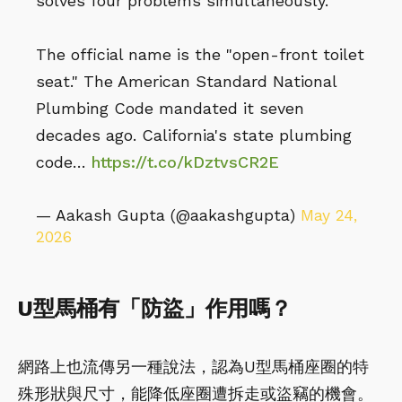
solves four problems simultaneously.
The official name is the "open-front toilet
seat." The American Standard National
Plumbing Code mandated it seven
decades ago. California's state plumbing
code…
https://t.co/kDztvsCR2E
— Aakash Gupta (@aakashgupta)
May 24,
2026
U型馬桶有「防盜」作用嗎？
網路上也流傳另一種說法，認為U型馬桶座圈的特
殊形狀與尺寸，能降低座圈遭拆走或盜竊的機會。