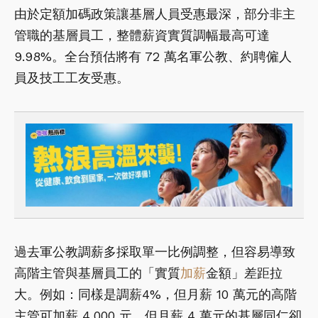
由於定額加碼政策讓基層人員受惠最深，部分非主
管職的基層員工，整體薪資實質調幅最高可達
9.98%。全台預估將有 72 萬名軍公教、約聘僱人
員及技工工友受惠。
過去軍公教調薪多採取單一比例調整，但容易導致
高階主管與基層員工的「實質
加薪
金額」差距拉
大。例如：同樣是調薪4%，但月薪 10 萬元的高階
主管可加薪 4,000 元，但月薪 4 萬元的基層同仁卻