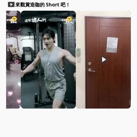
smart_display
來觀賞造咖的 Short 吧！
play_arrow
play_arrow