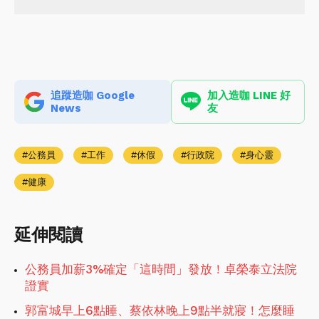
追蹤造咖 Google
加入造咖 LINE 好
News
友
公務員
工作
休假
行政院
身心靈
健康
延伸閱讀
公務員加薪3%確定「這時間」發放！卓榮泰立法院
證實
郭富城早上6點睡、蔡依林晚上9點半就寢！怎麼睡