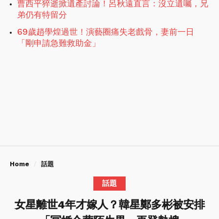
曹西平猝逝掀遺產討論！呂秋遠直言：沒立遺囑，兄
弟仍有特留分
69歲趙學煌過世！演藝圈痛失老戲骨，妻前一日
「剛申請急難救助金」
Home
話題
話題
女星離世4年才嫁人？韓星鄭多彬被安排