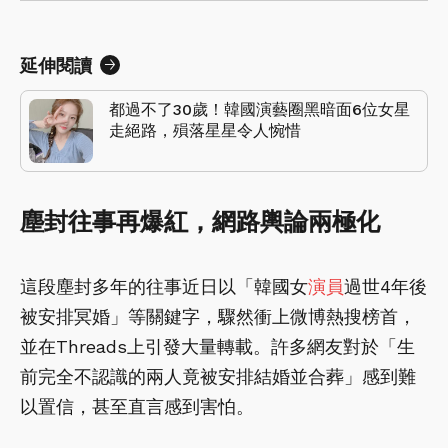
延伸閱讀
都過不了30歲！韓國演藝圈黑暗面6位女星
走絕路，殞落星星令人惋惜
塵封往事再爆紅，網路輿論兩極化
這段塵封多年的往事近日以「韓國女
演員
過世4年後
被安排冥婚」等關鍵字，驟然衝上微博熱搜榜首，
並在Threads上引發大量轉載。許多網友對於「生
前完全不認識的兩人竟被安排結婚並合葬」感到難
以置信，甚至直言感到害怕。