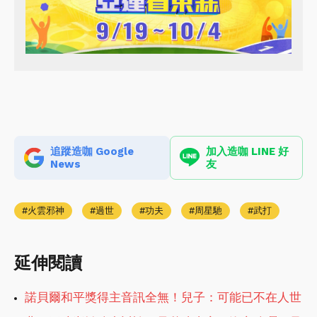
追蹤造咖 Google
加入造咖 LINE 好
News
友
火雲邪神
過世
功夫
周星馳
武打
延伸閱讀
諾貝爾和平獎得主音訊全無！兒子：可能已不在人世