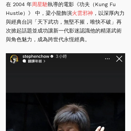
在 2004 年
周星馳
執導的電影《功夫（Kung Fu
Hustle）》 中，梁小龍飾演
火雲邪神
，以深厚內力
與經典台詞「天下武功，無堅不摧，唯快不破」再
次掀起話題並成功讓新一代影迷認識他的精湛武術
與角色魅力，成為跨世代永恆經典。