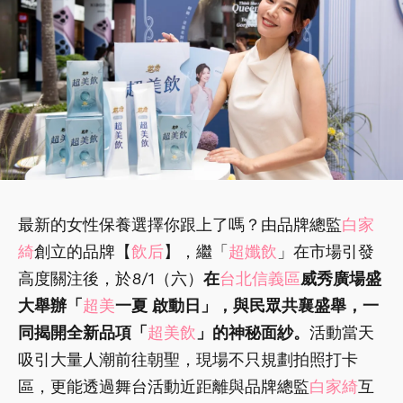
最新的女性保養選擇你跟上了嗎？由品牌總監
白家
綺
創立的品牌【
飲后
】，繼「
超孅飲
」在市場引發
高度關注後，於8/1（六）
在
台北信義區
威秀廣場盛
大舉辦「
超美
一夏 啟動日」，與民眾共襄盛舉，一
同揭開全新品項「
超美飲
」的神秘面紗。
活動當天
吸引大量人潮前往朝聖，現場不只規劃拍照打卡
區，更能透過舞台活動近距離與品牌總監
白家綺
互