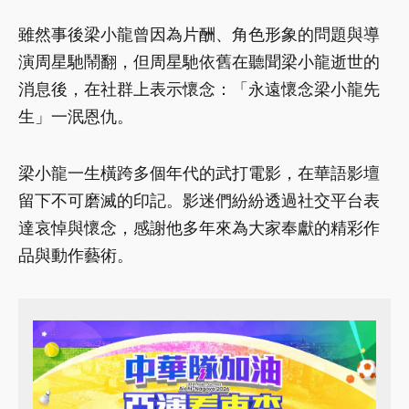
雖然事後梁小龍曾因為片酬、角色形象的問題與導
演周星馳鬧翻，但周星馳依舊在聽聞梁小龍逝世的
消息後，在社群上表示懷念：「永遠懷念梁小龍先
生」一泯恩仇。
梁小龍一生橫跨多個年代的武打電影，在華語影壇
留下不可磨滅的印記。影迷們紛紛透過社交平台表
達哀悼與懷念，感謝他多年來為大家奉獻的精彩作
品與動作藝術。