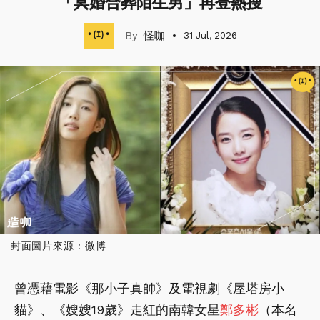
「冥婚合葬陌生男」再登熱搜
怪咖
31 Jul, 2026
封面圖片來源 : 微博
曾憑藉電影《那小子真帥》及電視劇《屋塔房小
貓》、《嫂嫂19歲》走紅的南韓女星
鄭多彬
（本名