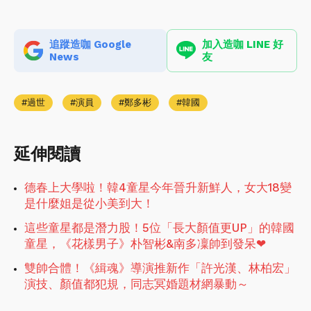
追蹤造咖 Google
加入造咖 LINE 好
News
友
過世
演員
鄭多彬
韓國
延伸閱讀
德春上大學啦！韓4童星今年晉升新鮮人，女大18變
是什麼姐是從小美到大！
這些童星都是潛力股！5位「長大顏值更UP」的韓國
童星，《花樣男子》朴智彬&南多凜帥到發呆❤
雙帥合體！《緝魂》導演推新作「許光漢、林柏宏」
演技、顏值都犯規，同志冥婚題材網暴動～