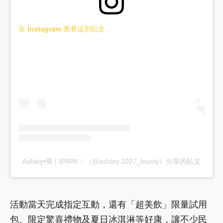
在 Instagram 查看這則貼文
Ashley•蕎 | IPAPA ✨（@ashley.1027_lovely）分享的貼文
活動當天完成指定互動，還有「超美飲」限量試用
包、限定驚喜禮物及夏日冰淇淋等好康，讓不少民