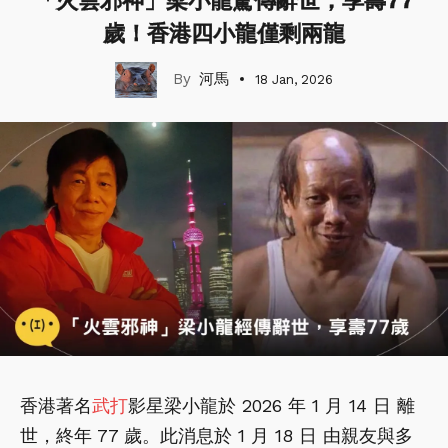
「火雲邪神」梁小龍驚傳辭世，享壽77
歲！香港四小龍僅剩兩龍
河馬
18 Jan, 2026
香港著名
武打
影星梁小龍於 2026 年 1 月 14 日 離
世，終年 77 歲。此消息於 1 月 18 日 由親友與多