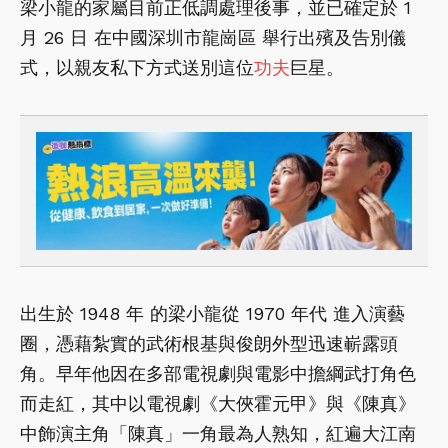
梁小龍的家屬目前正低調處理後事，並已確定於 1
月 26 日 在中國深圳市龍崗區 舉行出殯及告別儀
式，以親友私下方式送別這位
功夫
巨星。
出生於 1948 年 的梁小龍從 1970 年代 進入演藝
圈，憑藉紮實的武術根基與俊朗外型迅速嶄露頭
角。早年他因在多部電視劇與電影中擔綱武打角色
而走紅，其中以電視劇《大俠霍元甲》與《陳真》
中飾演主角「陳真」一角最為人熟知，紅遍大江南