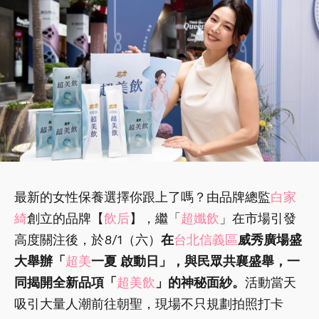
最新的女性保養選擇你跟上了嗎？由品牌總監
白家
綺
創立的品牌【
飲后
】，繼「
超孅飲
」在市場引發
高度關注後，於8/1（六）
在
台北信義區
威秀廣場盛
大舉辦「
超美
一夏 啟動日」，與民眾共襄盛舉，一
同揭開全新品項「
超美飲
」的神秘面紗。
活動當天
吸引大量人潮前往朝聖，現場不只規劃拍照打卡