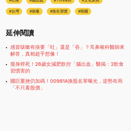
吐痰
脆話題
Threads
文化差異
台灣
病毒
衛生習慣
韓國
延伸閱讀
感冒咳嗽有痰要「吐」還是「吞」？耳鼻喉科醫師來
解答，真相超乎想像！
瘦身猝死！28歲女減肥飲控「腦出血」醫揭：2飲食
習慣害的
國巨重挫仍加碼！00981A換股名單曝光，逆勢布局
「不只看股價」