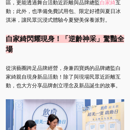
區，更能透過舞台活動近距離與品牌總監
白家綺
互
動；此外，也準備免費試用包、限定好禮與夏日冰
淇淋，讓民眾沉浸式體驗今夏變美保養派對。
白家綺閃耀現身！「逆齡神采」驚豔全
場
從演藝圈跨足品牌經營，身兼四寶媽的品牌總監白
家綺親自現身新品活動！除了與現場民眾近距離互
動，也大方分享品牌創立理念及新品誕生的故事。