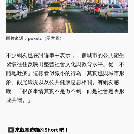
圖片來源：pexels（示意圖）
不少網友也在討論串中表示，一個城市的公共衛生
習慣往往反映出整體社會文化與教育水平。從「不
隨地吐痰」這樣看似微小的行為，其實也與城市形
象、觀光環境以及公共健康息息相關。有網友感
嘆：「很多事情其實不是做不到，而是社會是否形
成共識。」
smart_display
來觀賞造咖的 Short 吧！