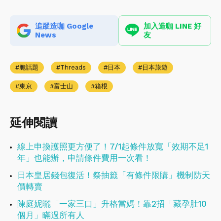
追蹤造咖 Google
加入造咖 LINE 好
News
友
脆話題
Threads
日本
日本旅遊
東京
富士山
箱根
延伸閱讀
線上申換護照更方便了！7/1起條件放寬「效期不足1
年」也能辦，申請條件費用一次看！
日本皇居錢包復活！祭抽籤「有條件限購」機制防天
價轉賣
陳庭妮曬「一家三口」升格當媽！靠2招「藏孕肚10
個月」瞞過所有人