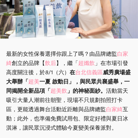
最新的女性保養選擇你跟上了嗎？由品牌總監
白家
綺
創立的品牌【
飲后
】，繼「
超孅飲
」在市場引發
高度關注後，於8/1（六）
在
台北信義區
威秀廣場盛
大舉辦「
超美
一夏 啟動日」，與民眾共襄盛舉，一
同揭開全新品項「
超美飲
」的神秘面紗。
活動當天
吸引大量人潮前往朝聖，現場不只規劃拍照打卡
區，更能透過舞台活動近距離與品牌總監
白家綺
互
動；此外，也準備免費試用包、限定好禮與夏日冰
淇淋，讓民眾沉浸式體驗今夏變美保養派對。