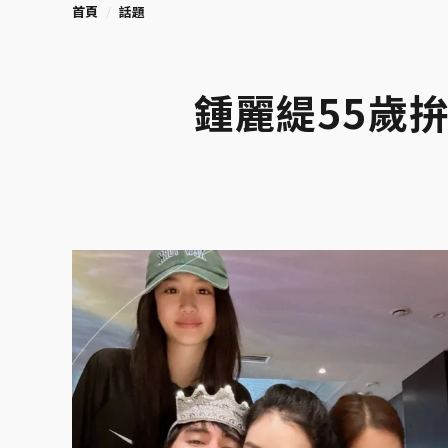
首頁
話題
鍾麗緹55歲