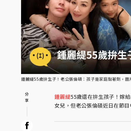
鍾麗緹55歲拚生子！老公張倫碩：孩子是家庭黏著劑，圖
鍾麗緹
55歲還在拚生孩子！嫁
女兒，但老公張倫碩近日在節目