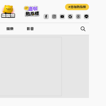
造咖熱指標
娛樂
影音