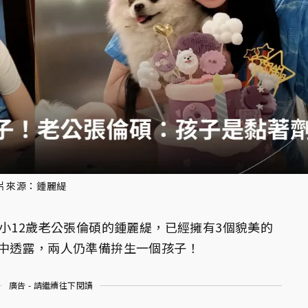
片來源：鍾麗緹
給小12歲老公張倫碩的鍾麗緹，已經擁有3個貌美的
中透露，兩人仍準備拚生一個孩子！
廣告 - 請繼續往下閱讀