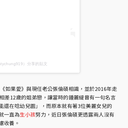
istychung919）分享的貼文
秀《如果愛》與現任老公張倫碩相識，並於2016年走
段相差12歲的姐弟戀，讓當時的鍾麗緹曾有一句名言
能還在唸幼兒園」，而原本就有著3位美麗女兒的
就一直為
生小孩
努力，近日張倫碩更透露兩人沒有
慮收養。