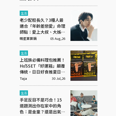
生活
老少配較長久？3種人最
適合「年齡差戀愛」命理
師點：愛上大叔、大姊有
原因
明星算算鍋
05 Aug,26
生活
上班族必備料理包推薦！
HōSSET「好運箱」顛覆
傳統，日日好食推夏日清
爽組合
Taja
30 Jul,26
生活
手足反目不是巧合！15
道題測出你在家中的角
色：是金童？還是出氣