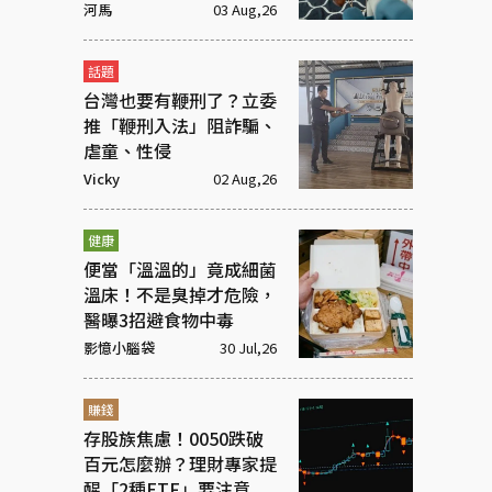
筒？
河馬
03 Aug,26
話題
台灣也要有鞭刑了？立委
推「鞭刑入法」阻詐騙、
虐童、性侵
Vicky
02 Aug,26
健康
便當「溫溫的」竟成細菌
溫床！不是臭掉才危險，
醫曝3招避食物中毒
影憶小腦袋
30 Jul,26
賺錢
存股族焦慮！0050跌破
百元怎麼辦？理財專家提
醒「2種ETF」要注意