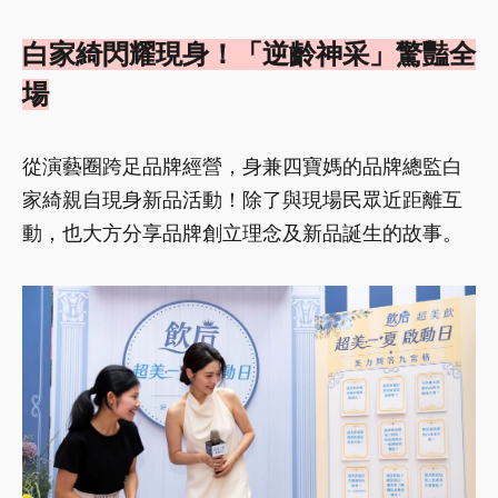
白家綺閃耀現身！「逆齡神采」驚豔全
場
從演藝圈跨足品牌經營，身兼四寶媽的品牌總監白
家綺親自現身新品活動！除了與現場民眾近距離互
動，也大方分享品牌創立理念及新品誕生的故事。