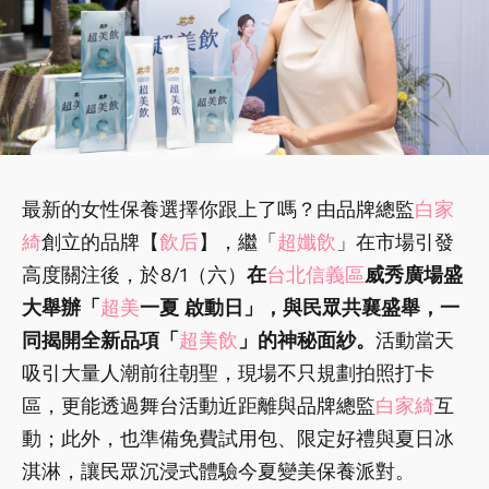
最新的女性保養選擇你跟上了嗎？由品牌總監
白家
綺
創立的品牌【
飲后
】，繼「
超孅飲
」在市場引發
高度關注後，於8/1（六）
在
台北信義區
威秀廣場盛
大舉辦「
超美
一夏 啟動日」，與民眾共襄盛舉，一
同揭開全新品項「
超美飲
」的神秘面紗。
活動當天
吸引大量人潮前往朝聖，現場不只規劃拍照打卡
區，更能透過舞台活動近距離與品牌總監
白家綺
互
動；此外，也準備免費試用包、限定好禮與夏日冰
淇淋，讓民眾沉浸式體驗今夏變美保養派對。