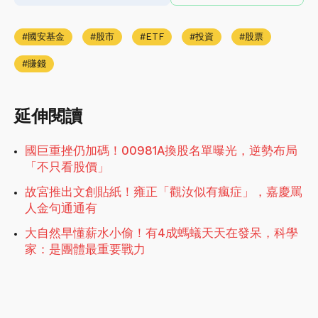
國安基金
股市
ETF
投資
股票
賺錢
延伸閱讀
國巨重挫仍加碼！00981A換股名單曝光，逆勢布局
「不只看股價」
故宮推出文創貼紙！雍正「觀汝似有瘋症」，嘉慶罵
人金句通通有
大自然早懂薪水小偷！有4成螞蟻天天在發呆，科學
家：是團體最重要戰力