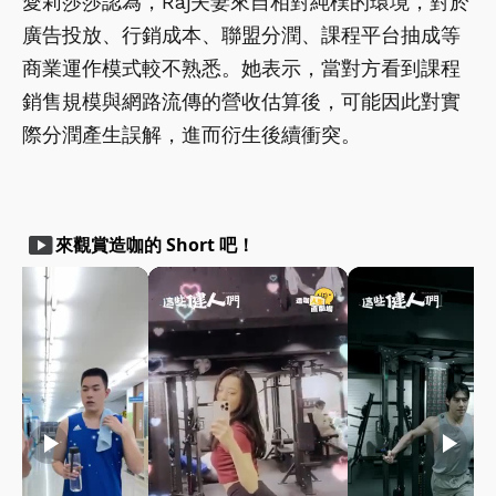
愛莉莎莎認為，Raj夫妻來自相對純樸的環境，對於
廣告投放、行銷成本、聯盟分潤、課程平台抽成等
商業運作模式較不熟悉。她表示，當對方看到課程
銷售規模與網路流傳的營收估算後，可能因此對實
際分潤產生誤解，進而衍生後續衝突。
smart_display
來觀賞造咖的 Short 吧！
play_arrow
play_arrow
play_arrow