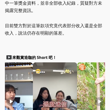
中一筆獎金資料，並非全部收入紀錄，質疑對方未
揭露完整資訊。
目前雙方對於這筆款項究竟代表部分收入還是全部
收入，說法仍存在明顯的落差。
smart_display
來觀賞造咖的 Short 吧！
play_arrow
play_arrow
play_arrow