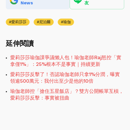
News
友
愛莉莎莎
尼泊爾
瑜伽
延伸閱讀
愛莉莎莎瑜伽課爭議懶人包！瑜伽老師Raj怒控「實
拿僅1%」：25%根本不是事實｜持續更新
愛莉莎莎反擊了！否認瑜伽老師只拿1%分潤，曝實
領逾500萬元：我付出至少是他的10倍
瑜伽老師控「搶住五星飯店」？雙方公開帳單互槓，
愛莉莎莎反擊：事實被扭曲