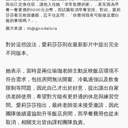
與自己交換住宿，讓他入住她「非常骯髒的家」，甚至因為早
餐一餐要價約1000元台幣，而試圖取消早餐安排。對此，愛莉
莎莎看完相當傻眼，忍不住反問：「你覺得我有可能做這麼白
癡的事情嗎？」。
圖片來源：IG@goodalicia
對於這些說法，愛莉莎莎則在最新影片中提出完全
不同版本。
她表示，當時是兩位瑜珈老師主動反映飯店環境不
符合需求，包括房間無法開窗、冷氣過強以及飲食
限制等問題，因此自己才出於好意，提出讓出自家
供老師使用，希望對方能有更舒適的休息與練習空
間。愛莉莎莎指出，最終老師並未接受邀請，因此
團隊後續還協助升等飯店房間，而早餐費用也從未
取消，相關支出皆由課程團隊負責。