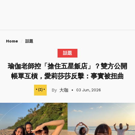
Home
話題
話題
瑜伽老師控「搶住五星飯店」？雙方公開
帳單互槓，愛莉莎莎反擊：事實被扭曲
大咖
03 Jun, 2026