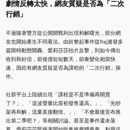
劇情反轉太快，網友質疑是否為「二次
行銷」
不過隨著雙方從公開開戰到出現和解曙光，部分網
友也開始產生不同看法。由於整起事件從Raj連發多
篇限時動態開轟、愛莉莎莎拍片反擊，到如今傳出
收到和好信，前後僅短短數天，節奏變化相當快
速，因此有網友質疑是否為課程的「二次行銷」操
作。
社群平台上陸續出現「課程是不是準備再開賣
了？」、「這波聲量比當初發售還高。」、「先吵
架再和解，流量直接翻倍。」、「不會最後宣布推
出第二季吧？」等相關討論。甚至是事件還未落
幕，愛莉莎莎緊接著開始販售推薦體香膏，利用這