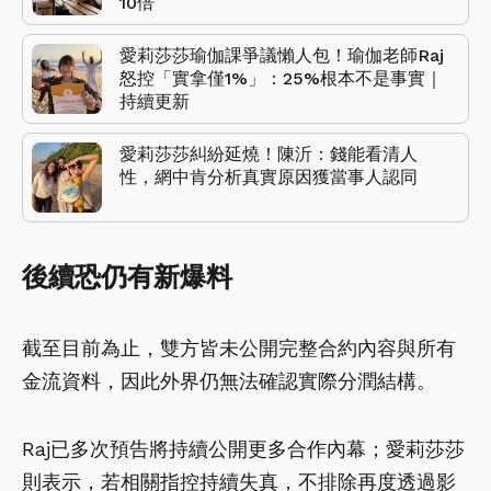
10倍
愛莉莎莎瑜伽課爭議懶人包！瑜伽老師Raj
怒控「實拿僅1%」：25%根本不是事實｜
持續更新
愛莉莎莎糾紛延燒！陳沂：錢能看清人
性，網中肯分析真實原因獲當事人認同
後續恐仍有新爆料
截至目前為止，雙方皆未公開完整合約內容與所有
金流資料，因此外界仍無法確認實際分潤結構。
Raj已多次預告將持續公開更多合作內幕；愛莉莎莎
則表示，若相關指控持續失真，不排除再度透過影