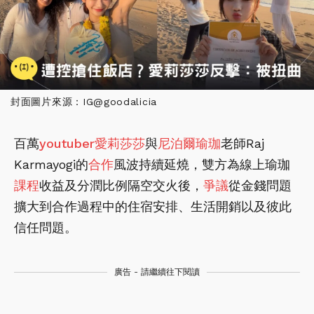
封面圖片來源：IG@goodalicia
百萬
youtuber
愛莉莎莎
與
尼泊爾
瑜珈
老師Raj
Karmayogi的
合作
風波持續延燒，雙方為線上瑜珈
課程
收益及分潤比例隔空交火後，
爭議
從金錢問題
擴大到合作過程中的住宿安排、生活開銷以及彼此
信任問題。
廣告 - 請繼續往下閱讀