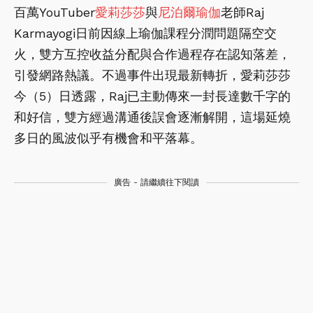
百萬YouTuber
愛莉莎莎
與
尼泊爾
瑜伽
老師Raj
Karmayogi日前因線上瑜伽課程分潤問題隔空交
火，雙方互控收益分配與合作過程存在認知落差，
引發網路熱議。不過事件出現最新轉折，愛莉莎莎
今（5）日透露，Raj已主動傳來一封長達數千字的
和好信，雙方經過溝通後誤會逐漸解開，這場延燒
多日的風波似乎有機會和平落幕。
廣告 - 請繼續往下閱讀