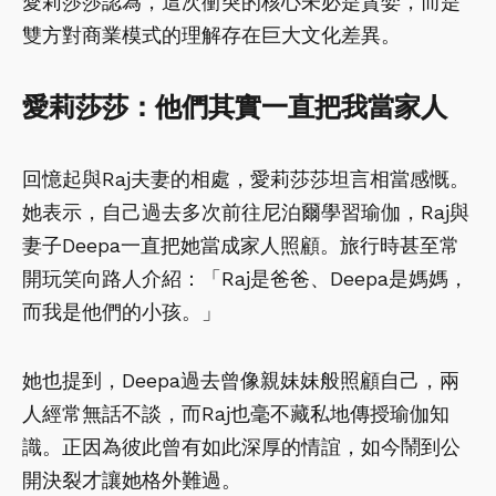
愛莉莎莎認為，這次衝突的核心未必是貪婪，而是
雙方對商業模式的理解存在巨大文化差異。
愛莉莎莎：他們其實一直把我當家人
回憶起與Raj夫妻的相處，愛莉莎莎坦言相當感慨。
她表示，自己過去多次前往尼泊爾學習瑜伽，Raj與
妻子Deepa一直把她當成家人照顧。旅行時甚至常
開玩笑向路人介紹：「Raj是爸爸、Deepa是媽媽，
而我是他們的小孩。」
她也提到，Deepa過去曾像親妹妹般照顧自己，兩
人經常無話不談，而Raj也毫不藏私地傳授瑜伽知
識。正因為彼此曾有如此深厚的情誼，如今鬧到公
開決裂才讓她格外難過。