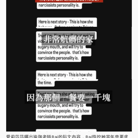
愛莉莎莎曬出瑜珈老師Raj的貼文內容，Raj指控她當年曾要求