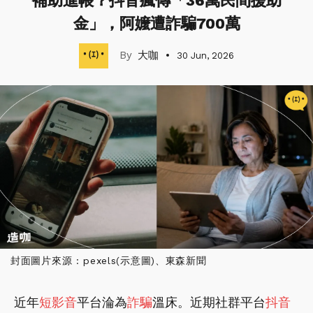
補助進帳？抖音瘋傳「36萬民間援助
金」，阿嬤遭詐騙700萬
大咖
30 Jun, 2026
封面圖片來源 : pexels(示意圖)、東森新聞
近年
短影音
平台淪為
詐騙
溫床。近期社群平台
抖音