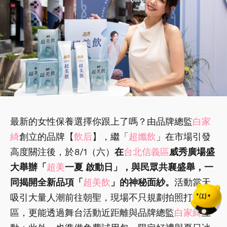
最新的女性保養選擇你跟上了嗎？由品牌總監
白家
綺
創立的品牌【
飲后
】，繼「
超孅飲
」在市場引發
高度關注後，於8/1（六）
在
台北信義區
威秀廣場盛
大舉辦「
超美
一夏 啟動日」，與民眾共襄盛舉，一
同揭開全新品項「
超美飲
」的神秘面紗。
活動當天
吸引大量人潮前往朝聖，現場不只規劃拍照打卡
區，更能透過舞台活動近距離與品牌總監
白家綺
互