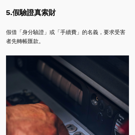
5.假驗證真索財
假借「身分驗證」或「手續費」的名義，要求受害
者先轉帳匯款。