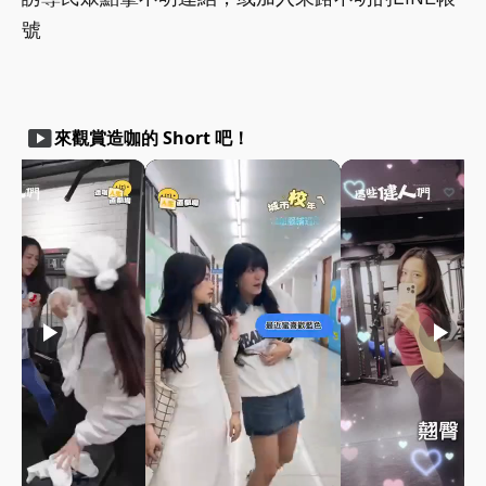
號
smart_display
來觀賞造咖的 Short 吧！
play_arrow
play_arrow
play_arrow