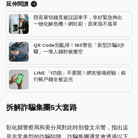
延伸閱讀
陪長輩領錢竟被誤認車手，幸好緊急掏出
一物化解危機！網狂刷：原來我不孤單
QR Code別亂掃！165警告「新型詐騙3步
驟」一堆人錢秒被搬空
LINE「1功能」不要開！網友慘痛經驗：銀
行帳戶錢全被盜光
拆解詐騙集團5大套路
彰化縣警察局和美分局對此特別發文示警，指出這
是非常典型的詐騙陷阱。詐騙集團通常會透過以下