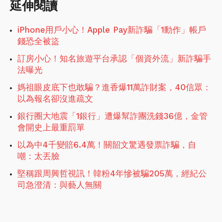
延伸閱讀
iPhone用戶小心！Apple Pay新詐騙「1動作」帳戶
錢恐全被盜
訂房小心！知名旅遊平台承認「個資外流」新詐騙手
法曝光
媽祖眼皮底下也敢騙？進香爆11萬詐財案，40信眾：
以為報名卻沒進疏文
銀行圈大地震「1銀行」遭爆幫詐團洗錢36億，金管
會開史上最重罰單
以為中4千變賠6.4萬！關韶文驚遇發票詐騙，自
嘲：太丟臉
堅稱跟周興哲視訊！韓粉4年慘被騙205萬，經紀公
司急澄清：與藝人無關