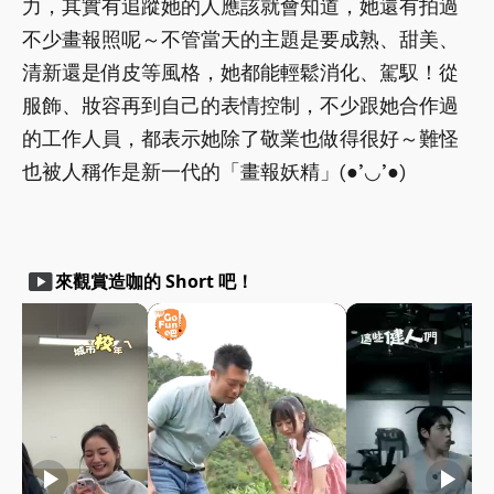
力，其實有追蹤她的人應該就會知道，她還有拍過
不少畫報照呢～不管當天的主題是要成熟、甜美、
清新還是俏皮等風格，她都能輕鬆消化、駕馭！從
服飾、妝容再到自己的表情控制，不少跟她合作過
的工作人員，都表示她除了敬業也做得很好～難怪
也被人稱作是新一代的「畫報妖精」(●’◡’●)
smart_display
來觀賞造咖的 Short 吧！
play_arrow
play_arrow
play_arrow