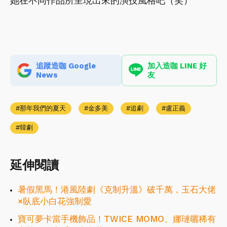
她在不同作品所呈現出來的演技風格吧（笑）
追蹤造咖 Google
加入造咖 LINE 好
News
友
那年我們的夏天
金多美
追劇
盧正義
韓劇
延伸閱讀
暑假黑馬！港風陸劇《克制升溫》破千萬，玉石大佬
×臥底小白花強制愛
寶可夢卡當手機飾品！TWICE MOMO、娜璉曬稀有