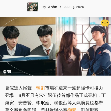
Aohn
03 Aug, 2026
暑假進入尾聲，
韓劇
市場卻迎來一波超強卡司接力
登場！8月不只有宋江退伍後首部作品正式亮相，丁
海寅、安普賢、李珉廷、柳俊烈等人氣演員也都帶
著全新角色回歸，題材從辦公室
戀愛
、刑偵辦案、