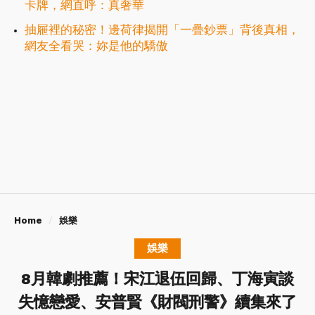
卡牌，網直呼：真奢華
抽屜裡的秘密！邊荷律揭開「一疊鈔票」背後真相，
網友全看哭：妳是他的驕傲
Home
娛樂
娛樂
8月韓劇推薦！宋江退伍回歸、丁海寅談
失憶戀愛、安普賢《財閥刑警》續集來了