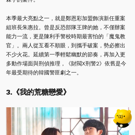
本季最大亮點之一，就是鄭恩彩加盟飾演新任重案
組班長朱惠拉。曾是反恐部隊王牌的她，不僅辦案
能力一流，更是陳利手警校時期最害怕的「魔鬼教
官」。兩人從互看不順眼，到攜手破案，勢必擦出
不少火花。延續第一季輕鬆幽默的節奏，再加入更
多動作場面與刑偵推理，《財閥X刑警2》依舊是今
年最受期待的韓國警匪劇之一。
3.《我的荒糖戀愛》