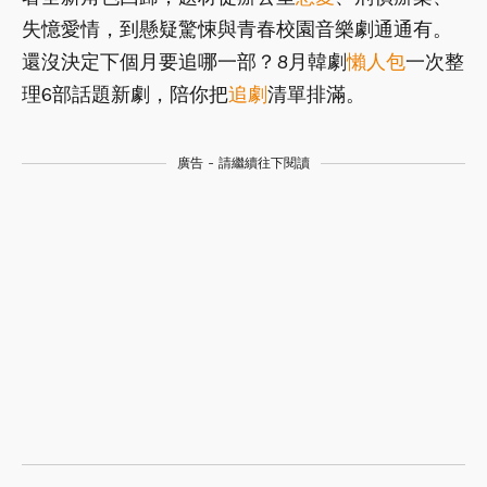
失憶愛情，到懸疑驚悚與青春校園音樂劇通通有。
還沒決定下個月要追哪一部？8月韓劇
懶人包
一次整
理6部話題新劇，陪你把
追劇
清單排滿。
廣告 - 請繼續往下閱讀