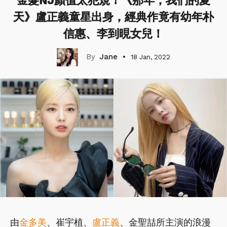
金髮NJ顏值太犯規！《那年，我們的夏
天》盧正義童星出身，經典作竟有幼年朴
信惠、李到晛女兒！
Jane
18 Jan, 2022
由
金多美
、崔宇植、
盧正義
、金聖喆所主演的浪漫