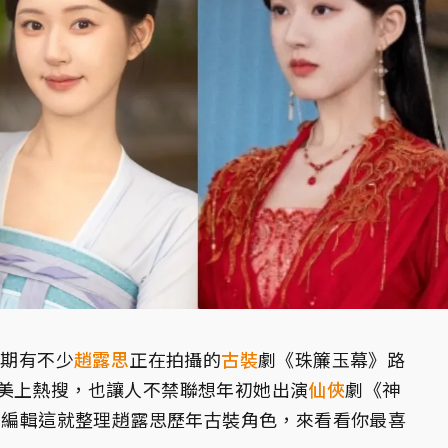
近期有不少
趙露思
正在拍攝的
古裝
劇《珠簾玉幕》路
美上熱搜，也讓人不禁聯想年初她出演
仙俠
劇《神
Va編輯這就整理趙露思歷年古裝角色，來看看你最喜