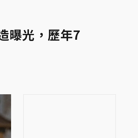
造曝光，歷年7
？