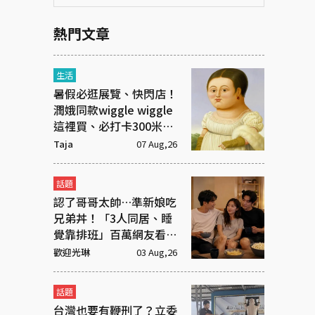
熱門文章
生活
暑假必逛展覽、快閃店！
潤娥同款wiggle wiggle
這裡買、必打卡300米漫
畫「名場景之路」
Taja
07 Aug,26
話題
認了哥哥太帥…準新娘吃
兄弟丼！「3人同居、睡
覺靠排班」百萬網友看傻
眼
歡迎光琳
03 Aug,26
話題
台灣也要有鞭刑了？立委