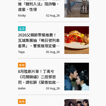
推「鞭刑入法」阻詐騙、
虐童、性侵
Vicky
02 Aug,26
生活
2026父親節聚餐推薦！
瓦城集團抽「鳴日號列車
套票」，饗賓推限定優惠
一次看
Taja
05 Aug,26
娛樂
8月陸劇片單！丁禹兮
《花開錦繡》二搭鄧恩
熙、譚松韻《蘭香如故》
庶女逆襲
Aohn
03 Aug,26
娛樂