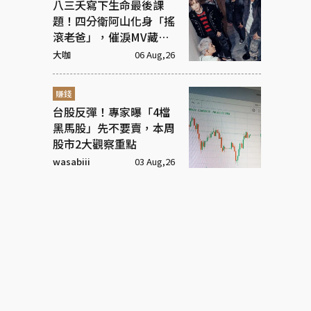
八三夭寫下生命最後課
題！四分衛阿山化身「搖
滾老爸」，催淚MV藏大
洋蔥
大咖
06 Aug,26
賺錢
台股反彈！專家曝「4檔
黑馬股」先不要賣，本周
股市2大觀察重點
wasabiii
03 Aug,26