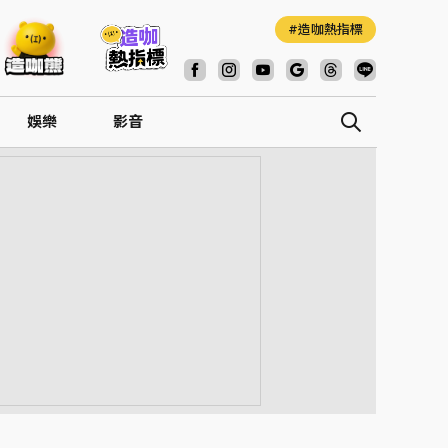
造咖熱指標
娛樂
影音