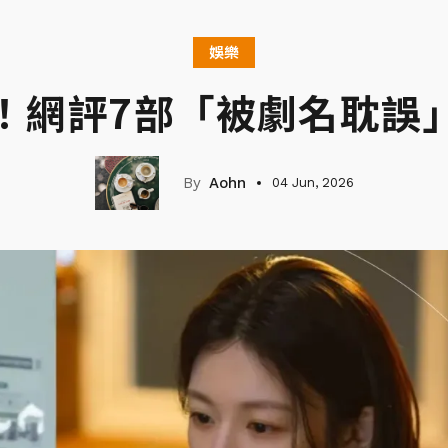
娛樂
！網評7部「被劇名耽誤
Aohn
04 Jun, 2026