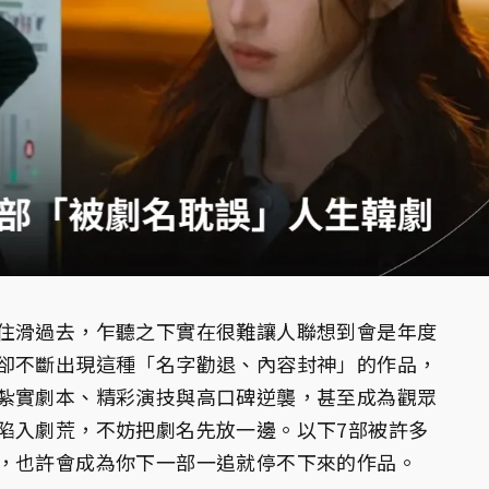
住滑過去，乍聽之下實在很難讓人聯想到會是年度
卻不斷出現這種「名字勸退、內容封神」的作品，
紮實劇本、精彩演技與高口碑逆襲，甚至成為觀眾
陷入劇荒，不妨把劇名先放一邊。以下7部被許多
，也許會成為你下一部一追就停不下來的作品。