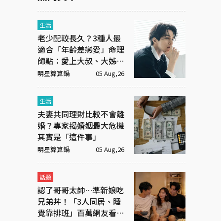
生活
老少配較長久？3種人最
適合「年齡差戀愛」命理
師點：愛上大叔、大姊有
原因
明星算算鍋
05 Aug,26
生活
夫妻共同理財比較不會離
婚？專家揭婚姻最大危機
其實是「這件事」
明星算算鍋
05 Aug,26
話題
認了哥哥太帥…準新娘吃
兄弟丼！「3人同居、睡
覺靠排班」百萬網友看傻