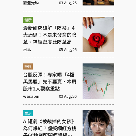
眼
歡迎光琳
03 Aug,26
健康
最新研究破解「陰蒂」4
大迷思！不是未發育的陰
莖、神經密度比陰莖高
河馬
05 Aug,26
賺錢
台股反彈！專家曝「4檔
黑馬股」先不要賣，本周
股市2大觀察重點
wasabiii
03 Aug,26
生活
AI短劇《被裁掉的女孩》
為何爆紅？虛擬網紅方桃
子60秒業配開價超過百