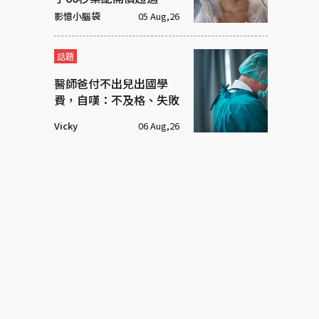
萬元
影憶小腦袋
05 Aug,26
話題
醫師爸付不出兒出國學
費，自嘆：不及格、失敗
Vicky
06 Aug,26