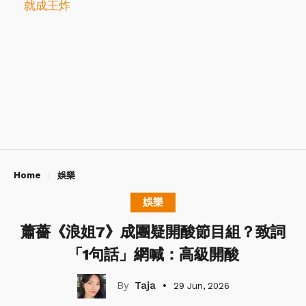
就成王炸
Home
娛樂
娛樂
蕭薔《浪姐7》成團疑開酸節目組？致詞
「1句話」網喊：高級開酸
Taja
29 Jun, 2026