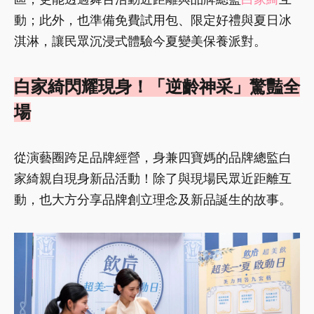
動；此外，也準備免費試用包、限定好禮與夏日冰
淇淋，讓民眾沉浸式體驗今夏變美保養派對。
白家綺閃耀現身！「逆齡神采」驚豔全
場
從演藝圈跨足品牌經營，身兼四寶媽的品牌總監白
家綺親自現身新品活動！除了與現場民眾近距離互
動，也大方分享品牌創立理念及新品誕生的故事。