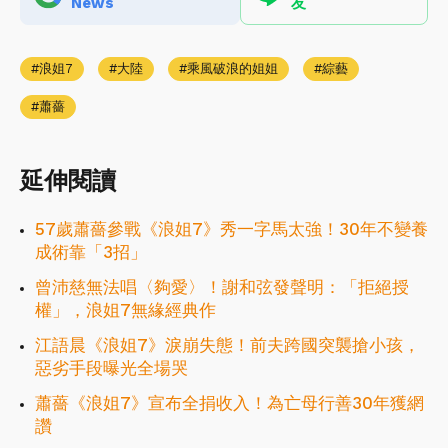
News
友
浪姐7
大陸
乘風破浪的姐姐
綜藝
蕭薔
延伸閱讀
57歲蕭薔參戰《浪姐7》秀一字馬太強！30年不變養
成術靠「3招」
曾沛慈無法唱〈夠愛〉！謝和弦發聲明：「拒絕授
權」，浪姐7無緣經典作
江語晨《浪姐7》淚崩失態！前夫跨國突襲搶小孩，
惡劣手段曝光全場哭
蕭薔《浪姐7》宣布全捐收入！為亡母行善30年獲網
讚