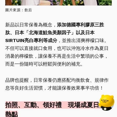
圖片來源：飲后
新品以日常保養為概念，
添加德國專利膠原三胜
肽、日本「北海道鮭魚美顏因子」以及日本
SIRTUIN亮白專利等成分
，並推出清爽檸檬口味。
不但可以直接就口食用，也可以沖泡冷水作為夏日
消暑的檸檬飲，讓保養不再是生活中繁瑣的公事，
而是一份隨時可以輕鬆與便利的補充。
品牌也提醒，日常保養仍應搭配均衡飲食、規律作
息等良好生活習慣，才能讓保養效果事半功倍！
拍照、互動、領好禮 現場成夏日打卡
熱點