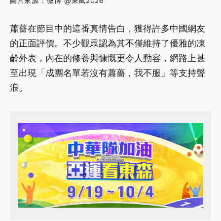
圖片來源 : 微博 @乘風2026
蕭薔在節目中的這番真情告白，獲得許多中國網友
的正面評價。不少觀眾認為其不僅維持了優雅的凍
齡外表，內在的修養與慷慨更令人動容，網路上甚
至出現「成團名單若沒有蕭薔，我不服」等支持聲
浪。