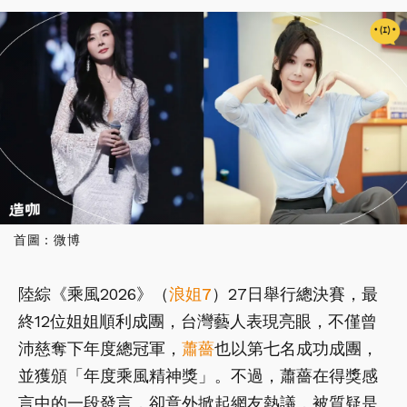
首圖：微博
陸綜《乘風2026》（
浪姐7
）27日舉行總決賽，最
終12位姐姐順利成團，台灣藝人表現亮眼，不僅曾
沛慈奪下年度總冠軍，
蕭薔
也以第七名成功成團，
並獲頒「年度乘風精神獎」。不過，蕭薔在得獎感
言中的一段發言，卻意外掀起網友熱議，被質疑是