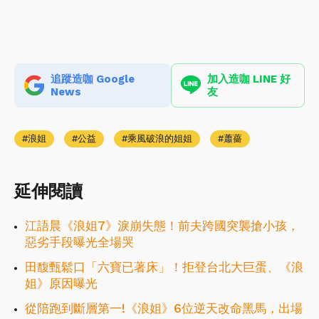
追蹤造咖 Google
加入造咖 LINE 好
News
友
浪姐
公益
乘風破浪的姐姐
蕭薔
延伸閱讀
江語晨《浪姐7》淚崩失態！前夫跨國突襲搶小孩，
惡劣手段曝光全場哭
田馥甄鬆口「六寶已著床」！拒登台北大巨蛋、《浪
姐》原因曝光
從陪跑到斷層第一!《浪姐》6位逆天改命黑馬，出場