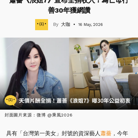
蕭薔《浪姐7》宣布全捐收入！為亡母行
善30年獲網讚
大咖
16 May, 2026
封面圖片來源 : 微博 @乘風2026
具有「台灣第一美女」封號的資深藝人
蕭薔
，今年