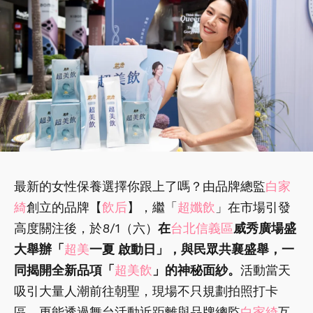
最新的女性保養選擇你跟上了嗎？由品牌總監
白家
綺
創立的品牌【
飲后
】，繼「
超孅飲
」在市場引發
高度關注後，於8/1（六）
在
台北信義區
威秀廣場盛
大舉辦「
超美
一夏 啟動日」，與民眾共襄盛舉，一
同揭開全新品項「
超美飲
」的神秘面紗。
活動當天
吸引大量人潮前往朝聖，現場不只規劃拍照打卡
區，更能透過舞台活動近距離與品牌總監
白家綺
互