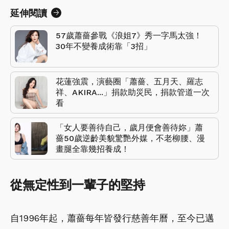
延伸閱讀
57歲蕭薔參戰《浪姐7》秀一字馬太強！
30年不變養成術靠「3招」
花蓮強震，演藝圈「蕭薔、五月天、羅志
祥、AKIRA...」捐款助災民，捐款管道一次
看
「女人要善待自己，歲月便會善待妳」蕭
薔50歲逆齡美貌驚艷外媒，不老柳腰、漫
畫腿全靠幾招養成！
從無定性到一輩子的堅持
自1996年起，蕭薔每年皆發行慈善年曆，至今已邁