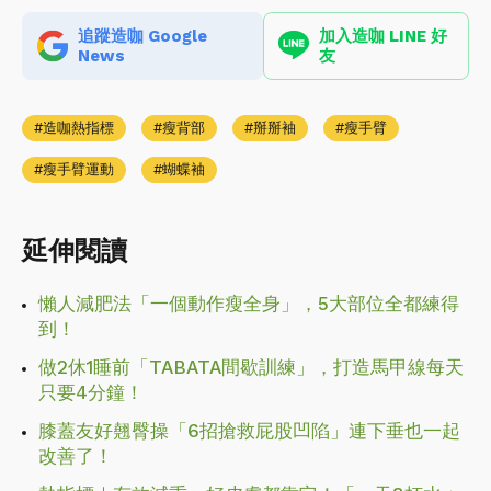
追蹤造咖 Google
加入造咖 LINE 好
News
友
造咖熱指標
瘦背部
掰掰袖
瘦手臂
瘦手臂運動
蝴蝶袖
延伸閱讀
懶人減肥法「一個動作瘦全身」，5大部位全都練得
到！
做2休1睡前「TABATA間歇訓練」，打造馬甲線每天
只要4分鐘！
膝蓋友好翹臀操「6招搶救屁股凹陷」連下垂也一起
改善了！