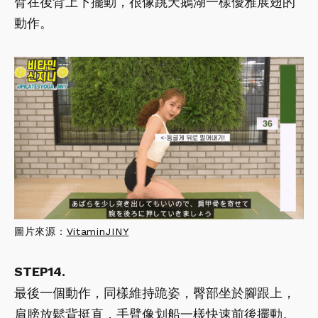
臂在後背上下擺動，很像跳天鵝湖一樣優雅展翅的
動作。
圖片來源：
VitaminJINY
STEP14.
最後一個動作，同樣維持跪姿，臀部坐於腳跟上，
肩膀放鬆背挺直，手臂像划船一樣快速前後擺動。