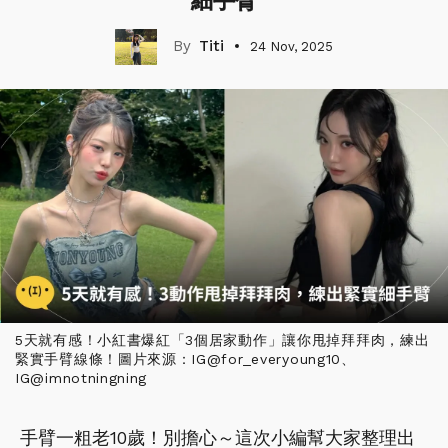
細手臂
Titi
24 Nov, 2025
5天就有感！小紅書爆紅「3個居家動作」讓你甩掉拜拜肉，練出
緊實手臂線條！圖片來源：IG@for_everyoung10、
IG@imnotningning
手臂一粗老10歲！別擔心～這次小編幫大家整理出