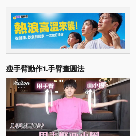
瘦手臂動作1.手臂畫圓法