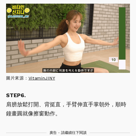
圖片來源：
VitaminJINY
STEP6.
肩膀放鬆打開、背挺直，手臂伸直手掌朝外，順時
鐘畫圓就像擦窗動作。
廣告 - 請繼續往下閱讀