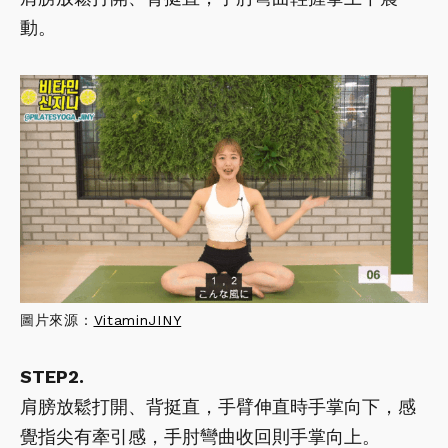
動。
圖片來源：
VitaminJINY
STEP2.
肩膀放鬆打開、背挺直，手臂伸直時手掌向下，感
覺指尖有牽引感，手肘彎曲收回則手掌向上。