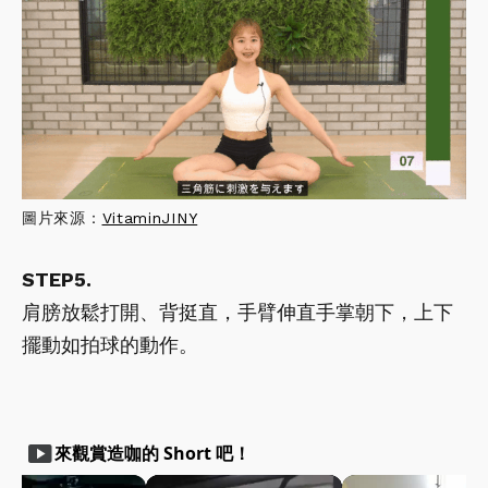
圖片來源：
VitaminJINY
STEP5.
肩膀放鬆打開、背挺直，手臂伸直手掌朝下，上下
擺動如拍球的動作。
smart_display
來觀賞造咖的 Short 吧！