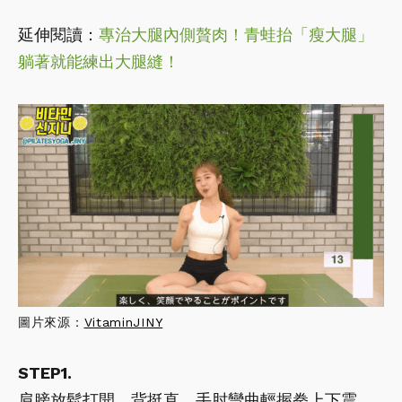
延伸閱讀：
專治大腿內側贅肉！青蛙抬「瘦大腿」
躺著就能練出大腿縫！
圖片來源：
VitaminJINY
STEP1.
肩膀放鬆打開、背挺直，手肘彎曲輕握拳上下震