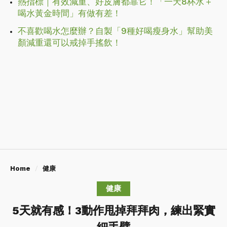
熱指標｜有效減重、好皮膚都靠它！「一天8杯水＋
喝水黃金時間」有做有差！
不喜歡喝水怎麼辦？自製「9種好喝瘦身水」幫助美
顏減重還可以戒掉手搖飲！
Home
健康
健康
5天就有感！3動作甩掉拜拜肉，練出緊實