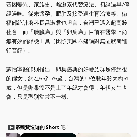
基因變異、家族史、雌激素代替療法、初經過早/停
經過晚、從未懷孕、肥胖及接受過生育治療等。衛
福部統計處科長呂淑君也坦言，台灣已邁入超高齡
社會，而「胰臟癌」與「卵巢癌」目前在醫學上尚
無有效的篩檢工具（比照美國不建議對無症狀者進
行普篩）。
蘇怡寧醫師則指出，卵巢癌典的好發族群是停經後
的婦女，約在55到75歲，台灣的中位數年齡大約51
歲，但是卵巢癌不是上了年紀才會得，年輕女生也
會，只是型別常常不一樣。
smart_display
來觀賞造咖的 Short 吧！