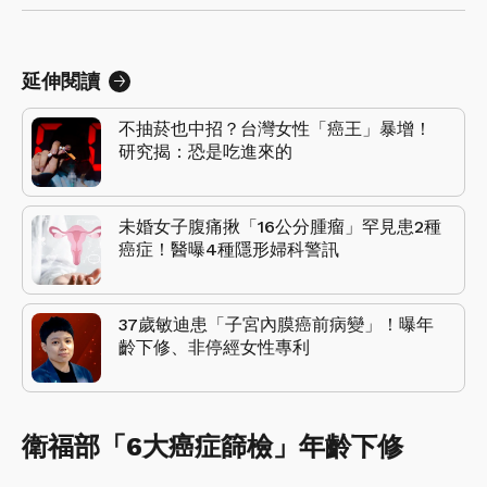
延伸閱讀
不抽菸也中招？台灣女性「癌王」暴增！
研究揭：恐是吃進來的
未婚女子腹痛揪「16公分腫瘤」罕見患2種
癌症！醫曝4種隱形婦科警訊
37歲敏迪患「子宮內膜癌前病變」！曝年
齡下修、非停經女性專利
衛福部「6大癌症篩檢」年齡下修