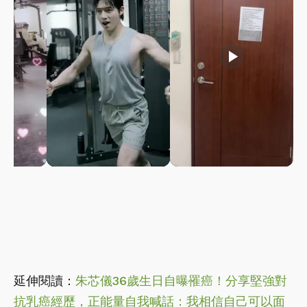
play_arrow
play_arrow
延伸閱讀：
朱芯儀36歲生日自曝罹癌！分享堅強對
抗乳癌經歷，正能量自我喊話：我相信自己可以面