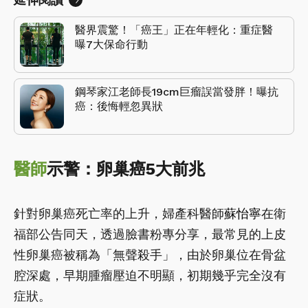
醫界震驚！「癌王」正在年輕化：重症醫
曝7大保命行動
鋼琴家江老師長19cm巨瘤誤當發胖！曝抗
癌：後悔輕忽異狀
醫師
示警：卵巢癌5大前兆
針對卵巢癌死亡率的上升，婦產科醫師
蘇怡寧
在衛
福部公告同天，透過臉書粉專分享，最常見的上皮
性卵巢癌被稱為「無聲殺手」，由於卵巢位在骨盆
腔深處，早期腫瘤壓迫不明顯，初期幾乎完全沒有
症狀。