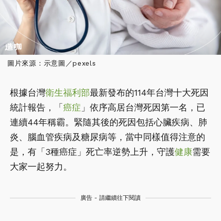
圖片來源：示意圖／pexels
根據台灣
衛生福利部
最新發布的114年台灣十大死因
統計報告，「
癌症
」依序高居台灣死因第一名，已
連續44年稱霸。緊隨其後的死因包括心臟疾病、肺
炎、腦血管疾病及糖尿病等，當中同樣值得注意的
是，有「3種癌症」死亡率逆勢上升，守護
健康
需要
大家一起努力。
廣告 - 請繼續往下閱讀