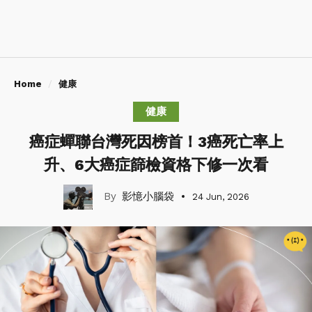
Home
健康
健康
癌症蟬聯台灣死因榜首！3癌死亡率上
升、6大癌症篩檢資格下修一次看
影憶小腦袋
24 Jun, 2026