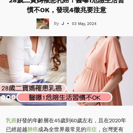
28歲二寶媽罹患乳癌！醫曝1危險生活習
慣不OK，發現4徵兆要注意
J
03 May, 2024
乳癌
好發的年齡層在45歲到60歲左右，且在2020年
已經超越
肺癌
成為全世界最常見的
癌症
，台灣更有