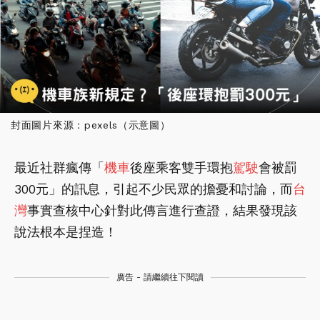
封面圖片來源：pexels（示意圖）
最近社群瘋傳「
機車
後座乘客雙手環抱
駕駛
會被罰
300元」的訊息，引起不少民眾的擔憂和討論，而
台
灣
事實查核中心針對此傳言進行查證，結果發現該
說法根本是捏造！
廣告 - 請繼續往下閱讀