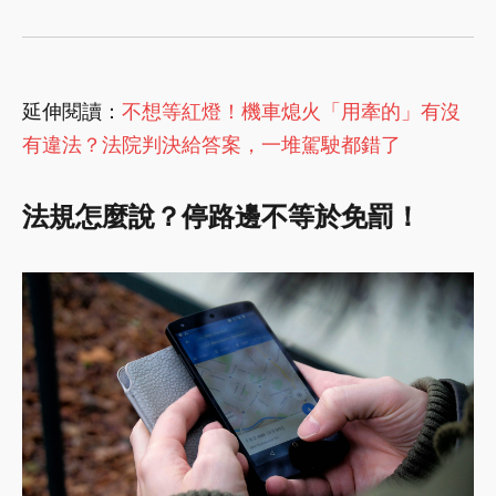
延伸閱讀：
不想等紅燈！機車熄火「用牽的」有沒
有違法？法院判決給答案，一堆駕駛都錯了
法規怎麼說？停路邊不等於免罰！