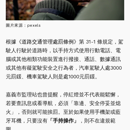
圖片來源：pexels
根據
《道路交通管理處罰條例》
第 31-1 條規定，駕
駛人行駛於道路時，以手持方式使用行動電話、電
腦或其他相類功能裝置進行撥接、通話、數據通訊
或其他有礙駕駛安全之行為者，汽車駕駛人處3000
元罰鍰、機車駕駛人則是處1000元罰鍰。
嘉義市監理站也曾提醒，停紅燈並不代表能鬆懈，
若要查訊息或看導航，必須「靠邊、安全停妥並熄
火」，否則就可能挨罰。至於如果使用手機架或藍
牙耳機，只要沒有
「手持操作」
，則不在違規範
圍。