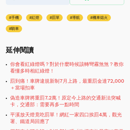
手機
紅燈
罰單
導航
機車熄火
騎車
延伸閱讀
你會看紅綠燈嗎？對於什麼時候該轉彎霧煞煞？教你
看懂多時相紅綠燈！
罰到痛！車牌違規新制7月上路，最重罰金達72,000
＋當場扣車
偽造車牌將重罰7.2萬！原定今上路的交通新法突喊
卡，交通部：需要再多一點時間
平溪放天燈竟吃罰單！網紅一家四口挨罰4萬，觀光
署、鐵道局回應了