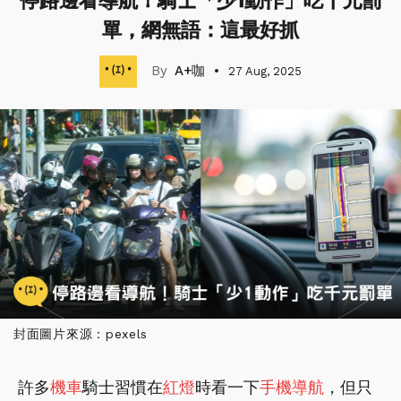
停路邊看導航！騎士「少1動作」吃千元罰
單，網無語：這最好抓
A+咖
27 Aug, 2025
封面圖片來源：pexels
許多
機車
騎士習慣在
紅燈
時看一下
手機
導航
，但只