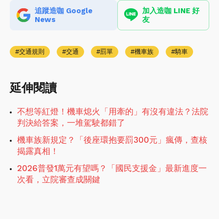
追蹤造咖 Google
加入造咖 LINE 好
News
友
交通規則
交通
罰單
機車族
騎車
延伸閱讀
不想等紅燈！機車熄火「用牽的」有沒有違法？法院
判決給答案，一堆駕駛都錯了
機車族新規定？「後座環抱要罰300元」瘋傳，查核
揭露真相！
2026普發1萬元有望嗎？「國民支援金」最新進度一
次看，立院審查成關鍵