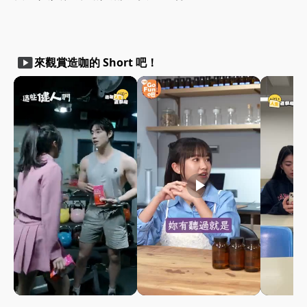
smart_display
來觀賞造咖的 Short 吧！
play_arrow
play_arrow