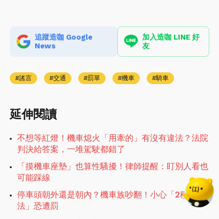
追蹤造咖 Google
加入造咖 LINE 好
News
友
謠言
交通
罰單
機車
騎車
延伸閱讀
不想等紅燈！機車熄火「用牽的」有沒有違法？法院
判決給答案，一堆駕駛都錯了
「摸機車座墊」也算性騷擾！律師提醒：盯別人看也
可能踩線
停車頭朝外還是朝內？機車族吵翻！小心「2種停
法」恐遭罰