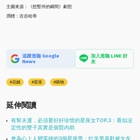
主圖來源：《想暫停的瞬間》劇照
潤標：吉吉哈蒂
追蹤造咖 Google
加入造咖 LINE 好
News
友
花錢
星座
購物
延伸閱讀
有幫夫運，必須要好好珍惜的星座女TOP.3：看似沒
定性的雙子其實是個賢內助
會為心上人變英雄的3個星座男：牡羊男喜歡被女友