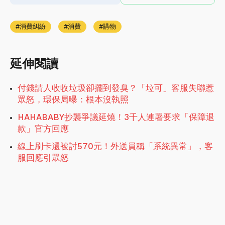
消費糾紛
消費
購物
延伸閱讀
付錢請人收收垃圾卻擺到發臭？「垃可」客服失聯惹
眾怒，環保局曝：根本沒執照
HAHABABY抄襲爭議延燒！3千人連署要求「保障退
款」官方回應
線上刷卡還被討570元！外送員稱「系統異常」，客
服回應引眾怒