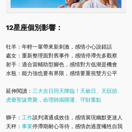
12星座個別影響：
牡羊：年輕一輩帶來新刺激，感情小心說錯話
處女：重新整理面對舊事件，感情停滯先多觀察
射手：適合當輔助型腳色，感情對方低潮是機會
水瓶：能力強也要有界限，感情要重視雙方公平
延伸閱讀：
三大吉日同天降臨！天赦日、天貺節、
虎爺聖誕齊聚，命理師揭開運、守財重點
獅子：
工作
談判溝通成效佳，感情展現幽默更迷人
天秤：
事業
停滯期耐心等待，感情勿過度犧牲自我