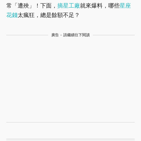
常「遭殃」！下面，
摘星工廠
就來爆料，哪些
星座
花錢
太瘋狂，總是餘額不足？
廣告 - 請繼續往下閱讀