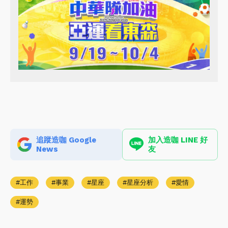
追蹤造咖 Google
加入造咖 LINE 好
News
友
工作
事業
星座
星座分析
愛情
運勢