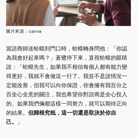
圖片來源：
canva
當諮商師送蛤蟆到門口時，蛤蟆轉身問他：「你認
為我會好起來嗎？」蒼鷺停下來，直視蛤蟆的眼睛
說：「蛤蟆先生，如果我不相信每個人都有能力變
得更好，我就不會做這一行了。我並不是說情況一
定能改善，但我可以向你保證，你會擁有我百分之
百全心全意的關注，我也希望你對諮商是全心投入
的。如果我們倆都這樣一同努力，就可以期待正向
的結果。
但歸根究柢，這一切還是取決於你自
己。
」