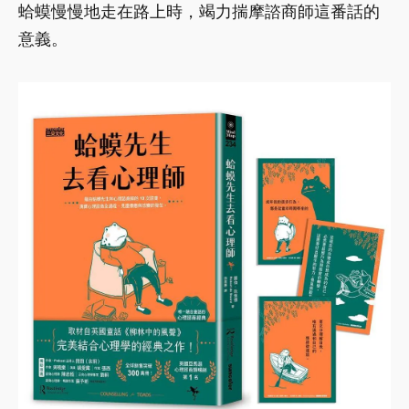
蛤蟆慢慢地走在路上時，竭力揣摩諮商師這番話的
意義。