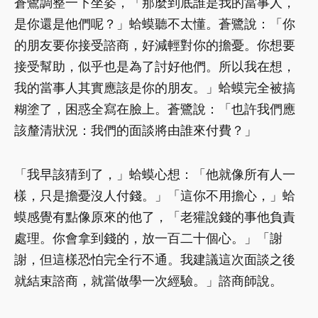
蒼鷺調整一下坐姿，「那麼到底誰是我的當事人，
是你還是他們呢？」蛤蟆聽不太懂。蒼鷺說：「你
的朋友要你接受諮商，好減輕對你的擔憂。你想要
接受幫助，似乎也是為了討好他們。所以我在想，
我的當事人其實應該是你的朋友。」蛤蟆完全被搞
糊塗了，困惑全寫在臉上。蒼鷺說：「也許我們應
該釐清狀況：我們的面談將由誰來付費？」
「我早該猜到了，」蛤蟆心想：「他就像所有人一
樣，只是擔憂沒人付錢。」「這你不用擔心，」蛤
蟆感覺有點像原來的他了，「老獾說錢的事他負責
處理。你會拿到錢的，放一百二十個心。」「謝
謝，但這樣恐怕完全行不通。我建議這次面談之後
就結束諮商，就當做學一次經驗。」諮商師說。