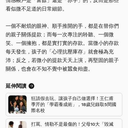
情感帳戶是「富餘」還是「赤字」的，反而是那些
看似微不足道的日常細節。
一個不耐煩的眼神、順手推開的手，都是在替你們
的親子關係提款；而每一次專注的聆聽、一個微
笑、一個擁抱，都是實打實的存款。當微小的存款
每天發生，孩子的「心理抗壓庫存」就會極為充
沛；反之，若微小的提款天天上演，再堅固的親子
關係，也會在不知不覺中被蠶食殆盡。
延伸閱讀
狂請假去玩、讓孩子自己做選擇！王仁甫
季芹的「學霸養成術」，18歲兒錄取5間國
際名校
打罵、情勒不是最傷的！父母10大「毀滅