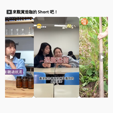
smart_display
來觀賞造咖的 Short 吧！
play_arrow
play_arrow
play_arrow