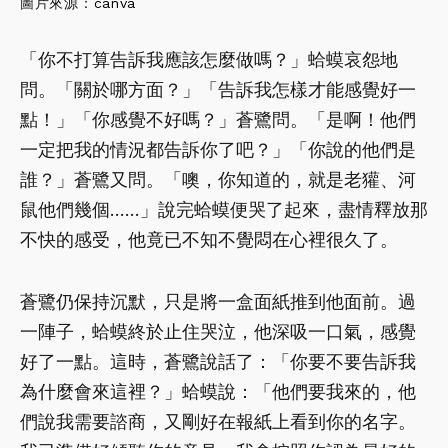
圖片來源：
canva
「你不打算告訴我應該怎麼做嗎？」蛤蟆哀怨地
問。「關於哪方面？」「告訴我怎樣才能感覺好一
點！」「你感覺不好嗎？」蒼鷺問。「是啊！他們
一定把我的情況都告訴你了吧？」「你說的他們是
誰？」蒼鷺又問。「噢，你知道的，就是老獾、河
鼠他們幾個……」說完蛤蟆便哭了起來，盡情釋放那
不快的感受，他竟已不知不覺悶在心裡很久了。
蒼鷺仍保持沉默，只是將一盒面紙推到他面前。過
一陣子，蛤蟆終於止住哭泣，他深吸一口氣，感覺
好了一點。這時，蒼鷺說話了：「你要不要告訴我
為什麼會來這裡？」蛤蟆說：「他們要我來的，他
們說我需要諮商，又剛好在報紙上看到你的名字。