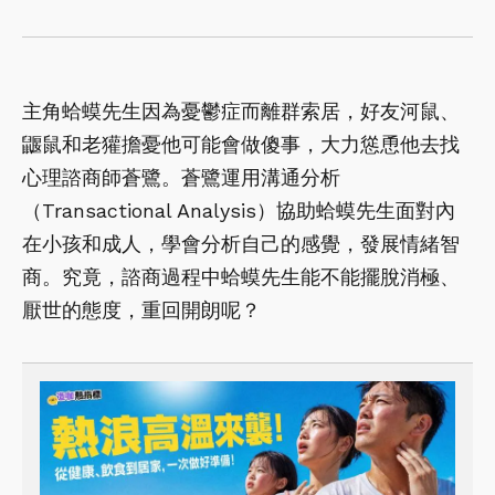
主角蛤蟆先生因為憂鬱症而離群索居，好友河鼠、
鼴鼠和老獾擔憂他可能會做傻事，大力慫恿他去找
心理諮商師蒼鷺。蒼鷺運用溝通分析
（Transactional Analysis）協助蛤蟆先生面對內
在小孩和成人，學會分析自己的感覺，發展情緒智
商。究竟，諮商過程中蛤蟆先生能不能擺脫消極、
厭世的態度，重回開朗呢？