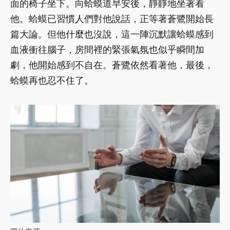
面的椅子坐下。向蛤蟆道早安後，靜靜地坐著看
他。蛤蟆已習慣人們對他說話，正等著蒼鷺開始長
篇大論。但他什麼也沒說，這一陣沉默讓蛤蟆感到
血液衝往腦子，房間裡的緊張氣氛也似乎瞬間加
劇，他開始感到不自在。蒼鷺依然看著他，最後，
蛤蟆再也忍不住了。