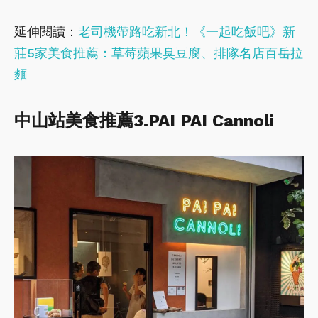
延伸閱讀：
老司機帶路吃新北！《一起吃飯吧》新
莊5家美食推薦：草莓蘋果臭豆腐、排隊名店百岳拉
麵
中山站美食推薦3.PAI PAI Cannoli