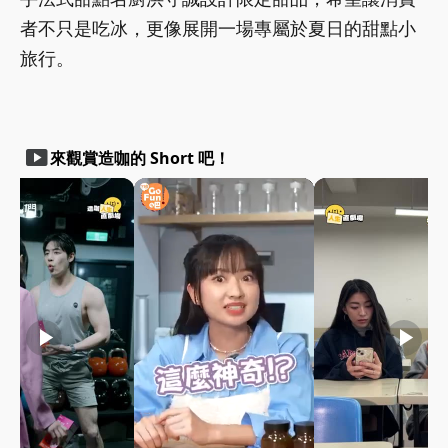
者不只是吃冰，更像展開一場專屬於夏日的甜點小
旅行。
smart_display
來觀賞造咖的 Short 吧！
play_arrow
play_arrow
play_arrow