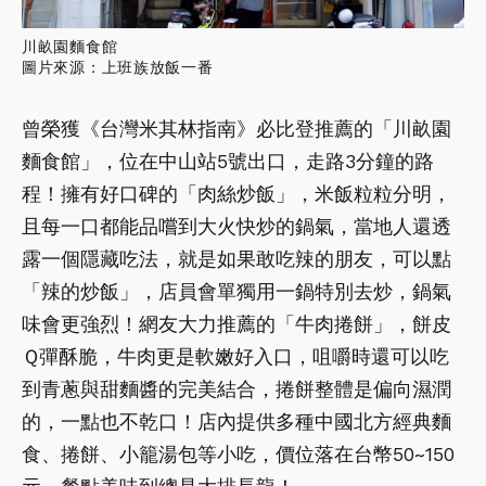
川畝園麵食館
圖片來源：上班族放飯一番
曾榮獲《台灣米其林指南》必比登推薦的「川畝園
麵食館」，位在中山站5號出口，走路3分鐘的路
程！擁有好口碑的「肉絲炒飯」，米飯粒粒分明，
且每一口都能品嚐到大火快炒的鍋氣，當地人還透
露一個隱藏吃法，就是如果敢吃辣的朋友，可以點
「辣的炒飯」，店員會單獨用一鍋特別去炒，鍋氣
味會更強烈！網友大力推薦的「牛肉捲餅」，餅皮
Ｑ彈酥脆，牛肉更是軟嫩好入口，咀嚼時還可以吃
到青蔥與甜麵醬的完美結合，捲餅整體是偏向濕潤
的，一點也不乾口！店內提供多種中國北方經典麵
食、捲餅、小籠湯包等小吃，價位落在台幣50~150