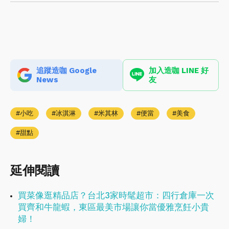
追蹤造咖 Google
加入造咖 LINE 好
News
友
小吃
冰淇淋
米其林
便當
美食
甜點
延伸閱讀
買菜像逛精品店？台北3家時髦超市：四行倉庫一次
買齊和牛龍蝦，東區最美市場讓你當優雅烹飪小貴
婦！