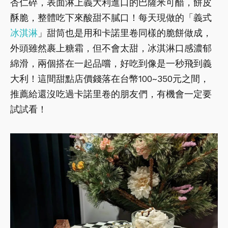
杏仁碎，表面淋上義大利進口的巴薩米可醋，餅皮
酥脆，整體吃下來酸甜不膩口！每天現做的「義式
冰淇淋
」甜筒也是用和卡諾里卷同樣的脆餅做成，
外頭雖然裹上糖霜，但不會太甜，冰淇淋口感濃郁
綿滑，兩個搭在一起品嚐，好吃到像是一秒飛到義
大利！這間甜點店價錢落在台幣100~350元之間，
推薦給還沒吃過卡諾里卷的朋友們，有機會一定要
試試看！