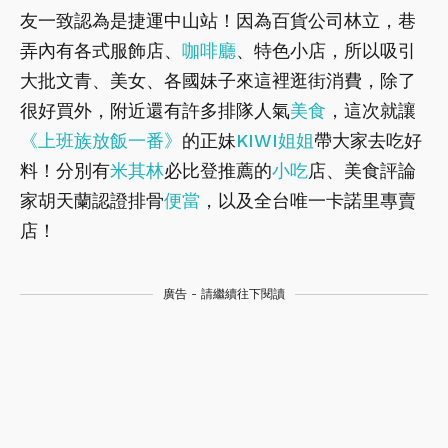
友一致認為是捷運中山站！因為百貨公司林立，巷
弄內有各式服飾店、
咖啡廳
、特色小店，所以吸引
大批文青、美女、各國妹子來這裡逛街消費，除了
很好買外，附近還有許多排隊人氣
美食
，這次就讓
《上班族放飯一番》
的正妹
KIWI姐姐
帶大家去吃好
料！分別有
米其林
必比登推薦的
小吃
店、美食評論
家胡天蘭認證排骨
便當
，以及全台唯一卡諾里專賣
店！
廣告 - 請繼續往下閱讀