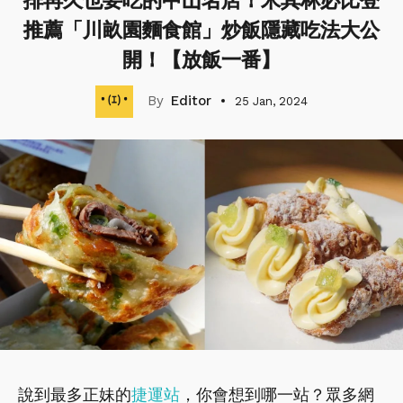
排再久也要吃的中山名店！米其林必比登
推薦「川畝園麵食館」炒飯隱藏吃法大公
開！【放飯一番】
Editor
25 Jan, 2024
說到最多正妹的
捷運站
，你會想到哪一站？眾多網