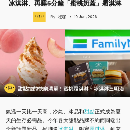
冰淇淋、再睡5分鐘「蜜桃奶蓋」霜淇淋
吃咖
10 Jun, 2026
氣溫一天比一天高，冷氣、冰品和
甜點
正式成為夏
天的生存必需品。今年各大甜點品牌不約而同端出
全新話題新品，從聯名
冰淇淋
、限定
霜淇淋
，到充