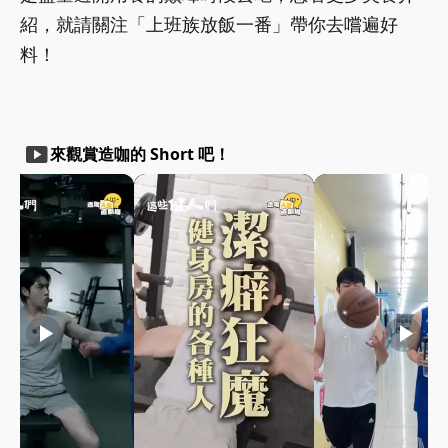
紹，就請關注「上班族放飯一番」帶你去嚐遍好
料！
smart_display
來觀賞造咖的 Short 吧！
play_arrow
play_arrow
play_arrow