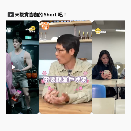
smart_display
來觀賞造咖的 Short 吧！
play_arrow
play_arrow
play_arrow