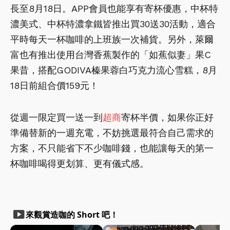
長至8月18日。APP會員也能享有寄杯優惠，中杯特
濃美式、中杯特濃拿鐵皆推出買30送30活動，適合
平時每天一杯咖啡的上班族一次補貨。另外，萊爾
富也有推出使用台灣香蕉製作的「如蕉似妻」果C
果昔，搭配GODIVA榛果蓉白巧克力流心雪糕，8月
18日前組合價159元！
從週一限定買一送一到
超商
寄杯半價，如果你正好
準備替新的一週充電，不妨挑選最符合自己需求的
方案，不只能省下不少咖啡錢，也能讓每天的第一
杯咖啡喝得更划算、更有儀式感。
smart_display
來觀賞造咖的 Short 吧！