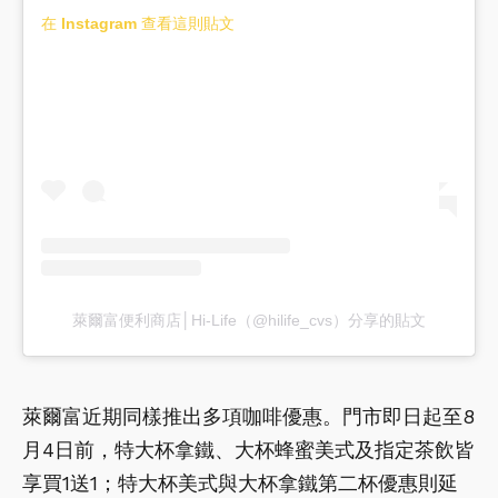
在 Instagram 查看這則貼文
萊爾富便利商店│Hi-Life（@hilife_cvs）分享的貼文
萊爾富近期同樣推出多項咖啡優惠。門市即日起至8
月4日前，特大杯拿鐵、大杯蜂蜜美式及指定茶飲皆
享買1送1；特大杯美式與大杯拿鐵第二杯優惠則延