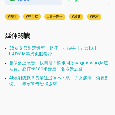
咖啡
星巴克
買一送一
超商
優惠
延伸閱讀
38婦女節限定優惠！超狂「肋眼牛排」買1送1、
LADY M整桌免服務費
暑假必逛展覽、快閃店！潤娥同款wiggle wiggle這
裡買、必打卡300米漫畫「名場景之路」
AI短劇成癮？長輩狂追停不下來，子女崩潰「角色對
調」！專家警告恐陷腦腐