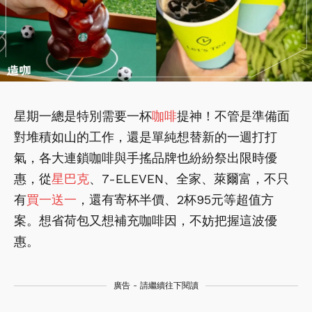
星期一總是特別需要一杯
咖啡
提神！不管是準備面
對堆積如山的工作，還是單純想替新的一週打打
氣，各大連鎖咖啡與手搖品牌也紛紛祭出限時優
惠，從
星巴克
、7-ELEVEN、全家、萊爾富，不只
有
買一送一
，還有寄杯半價、2杯95元等超值方
案。想省荷包又想補充咖啡因，不妨把握這波優
惠。
廣告 - 請繼續往下閱讀