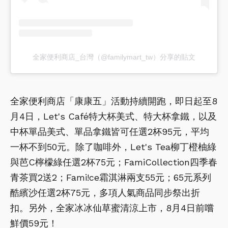
全家便利商店_台灣（@familymart_tw）分享的貼文
全家便利商店「康康五」活動持續開跑，即日起至8
月4日，Let's Café特大杯美式、特大杯拿鐵，以及
中杯單品美式、單品拿鐵皆可任選2杯95元，平均
一杯不到50元。除了咖啡外，Let's Tea柳丁橙柚綠
與芭C檸檬綠任選2杯75元；FamiCollection四季春
青茶買2送2；Fami!ce霜淇淋兩支55元；65元系列
酷繽沙任選2杯75元，多項人氣商品同步祭出折
扣。另外，全家冰冰仙草蜜清涼上市，8月4日前嚐
鮮價59元！