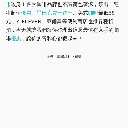
啡
暖身！各大咖啡品牌也不讓荷包著涼，祭出一連
串超值
優惠
。
星巴克
買一送一
、美式
咖啡
最低58
元，7-ELEVEN、萊爾富等便利商店也推各種折
扣，今天就讓我們幫你整理出這週最值得入手的咖
啡
優惠
，讓你的胃和心都暖起來！
廣告 - 請繼續往下閱讀