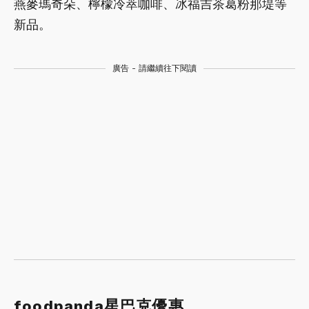
燕麥瑪奇朵、檸檬冷萃咖啡、冰福吉茶葛粉那堤等
新品。
廣告 - 請繼續往下閱讀
foodpanda星巴克優惠