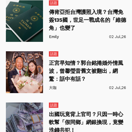
話題
傳肯亞拒台灣護照入境？台灣免
簽135國，世足一戰成名的「維德
角」也變了
Emily
02 Jul,26
話題
正宮早知情？郭台銘捲婚外情風
波，曾馨瑩昔舊文被翻出，網
驚：話中有話？
大咖
02 Jul,26
話題
出國玩竟背上官司？只因一時心
軟幫「假同鄉」網銀換現，竟變
洗錢共犯！