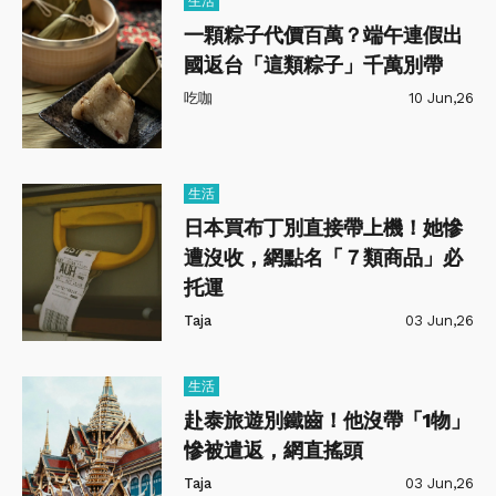
生活
一顆粽子代價百萬？端午連假出
國返台「這類粽子」千萬別帶
吃咖
10 Jun,26
生活
日本買布丁別直接帶上機！她慘
遭沒收，網點名「７類商品」必
托運
Taja
03 Jun,26
生活
赴泰旅遊別鐵齒！他沒帶「1物」
慘被遣返，網直搖頭
Taja
03 Jun,26