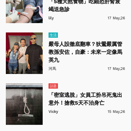
「5種天然食物」吃錯恐肝腎衰
竭送急診
lily
17 May,26
生活
嚴母人設徹底翻車？狄鶯嚴厲管
教孫安佐，自豪：未來一定像馬
英九
河馬
17 May,26
話題
「密室逃脫」女員工扮吊死鬼出
意外！搶救5天不治身亡
Vicky
15 May,26