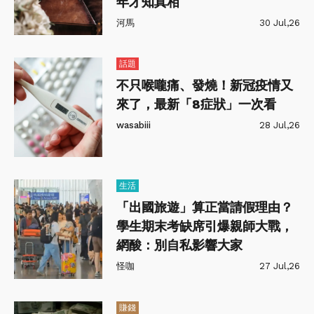
年才知真相
河馬
30 Jul,26
話題
不只喉嚨痛、發燒！新冠疫情又
來了，最新「8症狀」一次看
wasabiii
28 Jul,26
生活
「出國旅遊」算正當請假理由？
學生期末考缺席引爆親師大戰，
網酸：別自私影響大家
怪咖
27 Jul,26
賺錢