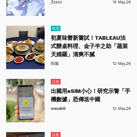
Zzzzz
14 May,26
生活
初夏味蕾新嘗試！TABLEAU法
式辦桌料理、金子半之助「蔬菜
天婦羅」清爽不膩
吃咖
12 May,26
話題
出國用eSIM小心！研究示警「手
機數據」恐傳送中國
wasabiii
12 May,26
話題