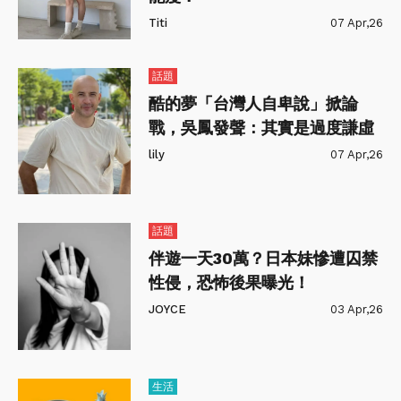
Titi
07 Apr,26
話題
酷的夢「台灣人自卑說」掀論
戰，吳鳳發聲：其實是過度謙虛
lily
07 Apr,26
話題
伴遊一天30萬？日本妹慘遭囚禁
性侵，恐怖後果曝光！
JOYCE
03 Apr,26
生活