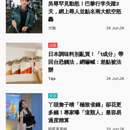
吳尊罕見動怒！巴黎行李失蹤3
天，網上尋人並點名兩大航空怒
轟
大咖
26 Jun,26
話題
日本調味料別亂買！「1成分」帶
回台恐觸法，網嚇喊：差點被法
辦
Taja
26 Jun,26
生活
丫頭詹子晴「極致省錢」卻花更
多錢！專家曝「這類人」最容易
過度精算
明星算算鍋
25 Jun,26