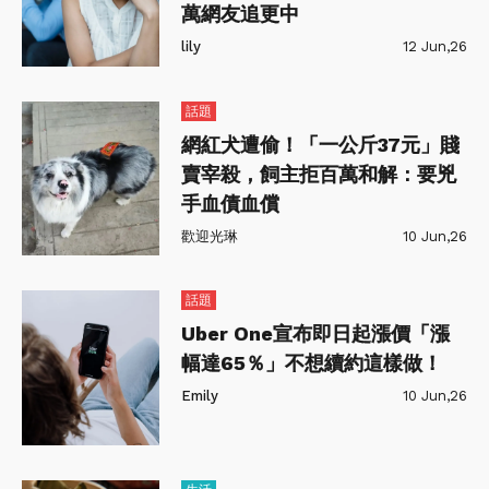
萬網友追更中
lily
12 Jun,26
話題
網紅犬遭偷！「一公斤37元」賤
賣宰殺，飼主拒百萬和解：要兇
手血債血償
歡迎光琳
10 Jun,26
話題
Uber One宣布即日起漲價「漲
幅達65％」不想續約這樣做！
Emily
10 Jun,26