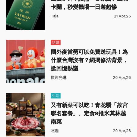
卡關，秒變機場一日遊超慘
Taja
21 Apr,26
話題
國外麥當勞可以免費送玩具！為
什麼台灣沒有？網揭修法背景，
掀回憶熱議
歡迎光琳
20 Apr,26
生活
又有新菜可以吃！青花驕「故宮
聯名套餐」、定食8推米其林越
南菜
吃咖
20 Apr,26