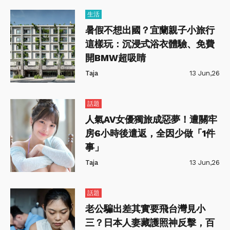
生活
暑假不想出國？宜蘭親子小旅行
這樣玩：沉浸式浴衣體驗、免費
開BMW超吸睛
Taja
13 Jun,26
話題
人氣AV女優獨旅成惡夢！遭關牢
房6小時後遣返，全因少做「1件
事」
Taja
13 Jun,26
話題
老公騙出差其實要飛台灣見小
三？日本人妻藏護照神反擊，百