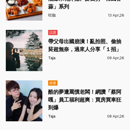
蒜」系列
吃咖
13 Apr,26
話題
帶父母出國崩潰！亂拍照、偷抽
菸超無奈，過來人分享「１招」
Taja
09 Apr,26
娛樂
酷的夢遭罵慣老闆！網讚「蔡阿
嘎」員工福利超爽：買房買車狂
到爆
Taja
08 Apr,26