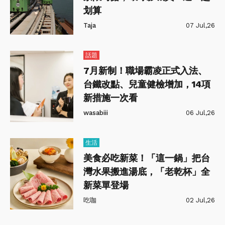
划算
Taja
07 Jul,26
話題
7月新制！職場霸凌正式入法、
台鐵改點、兒童健檢增加，14項
新措施一次看
wasabiii
06 Jul,26
生活
美食必吃新菜！「這一鍋」把台
灣水果搬進湯底，「老乾杯」全
新菜單登場
吃咖
02 Jul,26