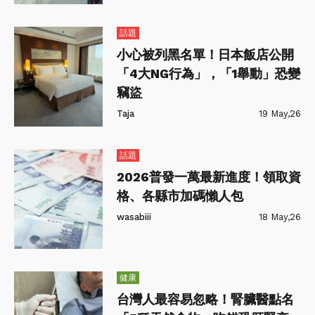
話題
小心被列黑名單！日本飯店公開
「4大NG行為」，「1舉動」恐變
竊盜
Taja
19 May,26
話題
2026普發一萬最新進度！領取資
格、各縣市加碼懶人包
wasabiii
18 May,26
健康
台灣人最容易忽略！腎臟醫點名