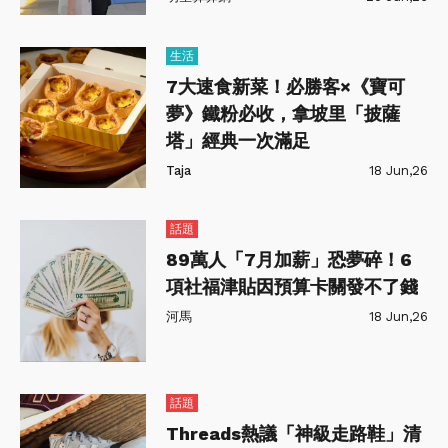
生活
7大速食新菜！必勝客×《寶可
夢》鐵粉必收，拿坡里「披薩
塔」經典一次滿足
Taja
18 Jun,26
話題
89萬人「7月加薪」恐夢碎！6
項社福津貼因預算卡關發不了錢
河馬
18 Jun,26
話題
Threads熱議「神級走路鞋」清