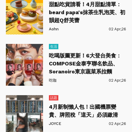
甜點吃貨請看！4月甜點清單：
beard papa's抹茶生乳泡芙、初
韻超Q舒芙蕾
Aohn
02 Apr,26
生活
吃喝版圖更新！6大登台美食：
COMPOSE金泰亨聯名飲品、
Soranoiro東京蔬菜系拉麵
吃咖
02 Apr,26
話題
4月新制懶人包！出國機票變
貴、牌照稅「這天」必須繳清
JOYCE
02 Apr,26