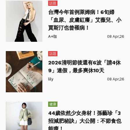
話題
台灣今年首例萊姆病！6旬婦
「血尿、皮膚紅癢」艾薇兒、小
賈斯汀也曾罹病！
A+咖
08 Apr,26
話題
2026清明節後還有6波「請4休
9」連假，最多爽休10天
lily
08 Apr,26
健康
44歲依然少女身材！孫藝珍「3
招減肥秘訣」大公開：不節食也
能瘦！