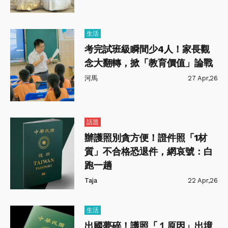
生活
考完試班級瞬間少4人！家長觀
念大翻轉，掀「教育價值」論戰
河馬
27 Apr,26
話題
辦護照別貪方便！證件照「1材
質」不合格恐退件，網哀號：白
跑一趟
Taja
22 Apr,26
生活
出國夢碎！護照「１原因」出境