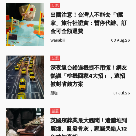
話題
出國注意！台灣人不能去「1國
家」旅行社證實：暫停代辦、訂
金可全額退費
wasabiii
03 Aug,26
話題
深夜返台錯過機捷不用慌！網友
熱議「桃機回家4大招」，這招
被封省錢方案
掰咖
31 Jul,26
話題
英國殯葬業最大醜聞！遺體堆到
腐爛、亂發骨灰，家屬哭錯人12