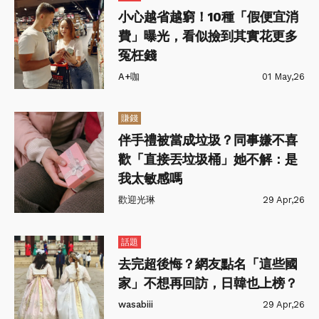
小心越省越窮！10種「假便宜消
費」曝光，看似撿到其實花更多
冤枉錢
A+咖
01 May,26
賺錢
伴手禮被當成垃圾？同事嫌不喜
歡「直接丟垃圾桶」她不解：是
我太敏感嗎
歡迎光琳
29 Apr,26
話題
去完超後悔？網友點名「這些國
家」不想再回訪，日韓也上榜？
wasabiii
29 Apr,26