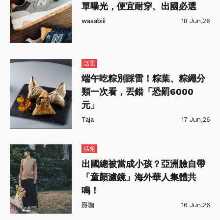
單曝光，便宜耐穿、出國必選
wasabiii
18 Jun,26
話題
端午吃粽別踩雷！粽葉、粽繩分
類一次看，丟錯「恐罰6000
元」
Taja
17 Jun,26
話題
出國總被當成小孩？亞洲臉自帶
「童顏濾鏡」海外華人集體共
鳴！
掰咖
16 Jun,26