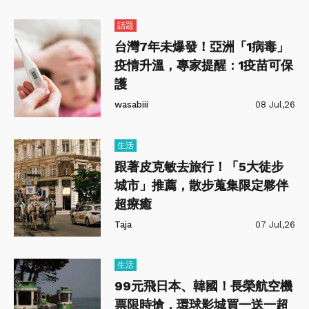
話題
台灣7年未爆發！亞洲「1病毒」
疫情升溫，專家提醒：1疫苗可保
護
wasabiii
08 Jul,26
生活
跟著皮克敏去旅行！「5大徒步
城市」推薦，散步蒐集限定夥伴
超療癒
Taja
07 Jul,26
生活
99元飛日本、韓國！長榮航空機
票限時搶，環球影城買一送一超