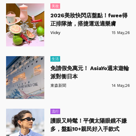
美妝
2026美妝快閃店盤點！fwee得
正排隊搶，搭捷運送適樂膚
Vicky
15 May,26
生活
免請假免萬元！ AsiaYo週末遊輪
派對衝日本
東森新聞
14 May,26
流行
護眼又時髦！平價太陽眼鏡不嫌
多，盤點10+親民好入手款式