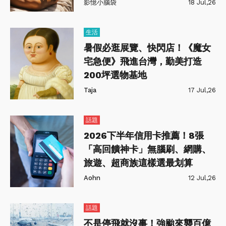
影憶小腦袋
18 Jul,26
生活
暑假必逛展覽、快閃店！《魔女
宅急便》飛進台灣，勤美打造
200坪選物基地
Taja
17 Jul,26
話題
2026下半年信用卡推薦！8張
「高回饋神卡」無腦刷、網購、
旅遊、超商族這樣選最划算
Aohn
12 Jul,26
話題
不是停飛就沒事！強颱來襲百億