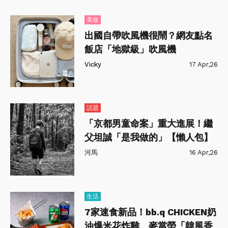
美妝
出國自帶吹風機很鬧？網友點名
飯店「地獄級」吹風機
Vicky
17 Apr,26
話題
「京都男童命案」重大進展！繼
父坦誠「是我做的」【懶人包】
河馬
16 Apr,26
生活
7家速食新品！bb.q CHICKEN奶
油爆米花炸雞、麥當勞「韓風香