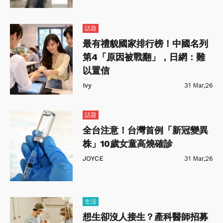
話題
最有禮貌國家排行榜！中國名列
第4「原因被戰翻」，日網：難
以置信
Ivy
31 Mar,26
話題
全台注意！台灣首例「新冠變異
株」10歲女童高燒確診
JOYCE
31 Mar,26
生活
想生卻沒人接生？產科醫師招募