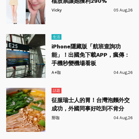
檔股票讓她獲利290%
Vicky
05 Aug,26
生活
iPhone隱藏版「航班查詢功
能」！出國免下載APP，瘋傳：
手機秒變機場看板
A+咖
04 Aug,26
話題
征服瑞士人的胃！台灣泡麵外交
成功，外國同事好吃到不肯分
掰咖
04 Aug,26