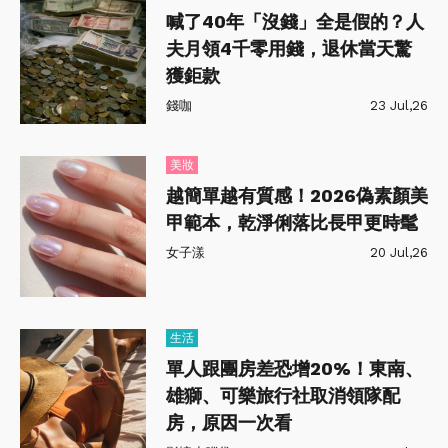
喊了40年「沒錢」全是假的？人
夫月領4千零用錢，退休當天驚
獲鉅款
錢咖
23 Jul,26
美妝
越簡單越有質感！2026偽素顏美
甲範本，乾淨俐落比長甲更時髦
女子漾
20 Jul,26
生活
單人跟團房差恐增20%！東南、
雄獅、可樂旅行社取消領隊配
房，原因一次看