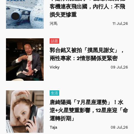
客機連夜飛出國，內行人：不飛
損失更慘重
河馬
11 Jul,26
話題
郭台銘又被拍「摸黑見謝女」，
兩性專家：2情形關係更緊密
Vicky
09 Jul,26
生活
唐綺陽揭「7月星座運勢」！水
逆+火星雙重影響，12星座迎「命
運轉折期」
Taja
08 Jul,26