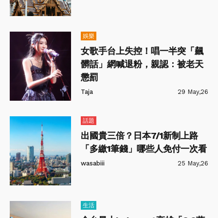
娛樂
女歌手台上失控！唱一半突「飆
髒話」網喊退粉，親認：被老天
懲罰
Taja
29 May,26
話題
出國貴三倍？日本7/1新制上路
「多繳1筆錢」哪些人免付一次看
wasabiii
25 May,26
生活