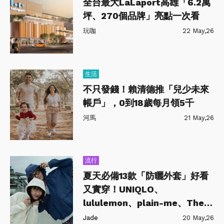
全台最大LaLaport高雄「6.2萬
坪、270個品牌」亮點一次看
玩咖
22 May,26
生活
不只發錢！賴清德推「兒少未來
帳戶」，0到18歲每月領5千
河馬
21 May,26
流行
夏天必備13款「防曬外套」好看
又實穿！UNIQLO、
lululemon、plain-me、The
North Face…
Jade
20 May,26