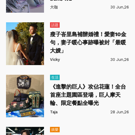
大咖
30 Jun,26
話題
瘦子峇里島補辦婚禮！愛妻10金
句，妻子暖心事跡曝被封「最暖
大嫂」
Vicky
30 Jun,26
生活
《進擊的巨人》攻佔花蓮！全台
首座主題園區登場，巨人摩天
輪、限定餐點全曝光
Taja
28 Jun,26
娛樂