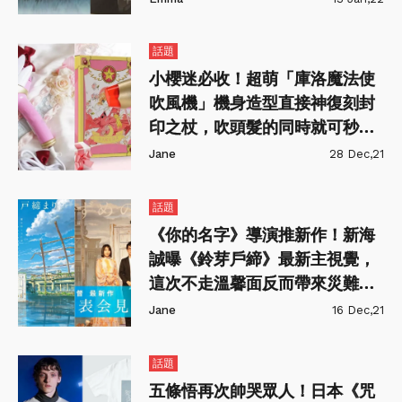
話題
小櫻迷必收！超萌「庫洛魔法使
吹風機」機身造型直接神復刻封
印之杖，吹頭髮的同時就可秒變
身！
Jane
28 Dec,21
話題
《你的名字》導演推新作！新海
誠曝《鈴芽戶締》最新主視覺，
這次不走溫馨面反而帶來災難跟
毀滅？
Jane
16 Dec,21
話題
五條悟再次帥哭眾人！日本《咒