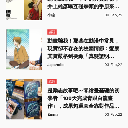
井上雄彥曝互碰拳頭的手原來是
他！
小編
08 Feb,22
話題
動畫騙我！那些在動漫中常見，
現實卻不存在的校園情節：髮禁
其實嚴格到要繳「真髮證明
書」？
Japaholic
03 Feb,22
話題
是勵志故事吧～零繪畫基礎的初
學者「100天完成青眼白龍畫
作」，成果超逼真全靠對作品的
愛！
Emma
03 Feb,22