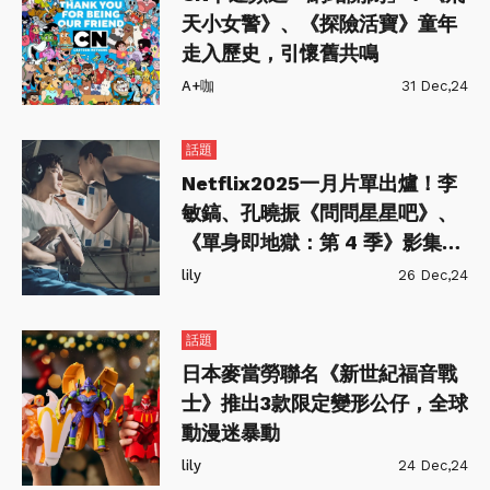
天小女警》、《探險活寶》童年
走入歷史，引懷舊共鳴
A+咖
31 Dec,24
話題
Netflix2025一月片單出爐！李
敏鎬、孔曉振《問問星星吧》、
《單身即地獄：第 4 季》影集、
電影、動漫一次看個夠！
lily
26 Dec,24
話題
日本麥當勞聯名《新世紀福音戰
士》推出3款限定變形公仔，全球
動漫迷暴動
lily
24 Dec,24