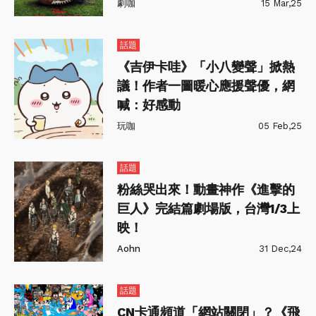
劇咖
15 Mar,25
話題
《吉伊卡哇》「小八變聲」掀熱
議！作者一圖暖心應援聲優，網
喊：好感動
玩咖
05 Feb,25
話題
粉絲哭出來！動畫神作《進擊的
巨人》完結篇劇場版，台灣1/3上
映！
Aohn
31 Dec,24
話題
CN卡通頻道「網站關閉」？《飛