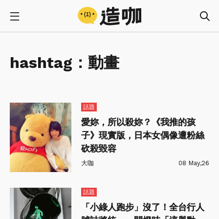
hashtag：
動畫
話題
愛妳，所以殺妳？《我推的孩
子》現實版，日本女偶像遭粉絲
砍殺毀容
大咖
08 May,26
話題
「小綠人跑步」沒了！全台行人