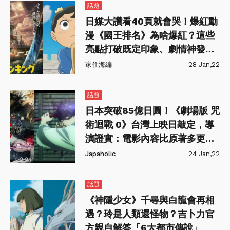
話題
日媒大讚看40頁就會哭！爆紅動
漫《國王排名》為啥爆紅？這些
亮點打破既定印象、劇情神發
展！
家住海編
28 Jan,22
話題
日本突破85億日圓！《劇場版 咒
術迴戰 0》台灣上映日敲定，導
演證實：電影內容比原著多更
多！
Japaholic
24 Jan,22
話題
《神隱少女》千尋與白龍會再相
遇？玲是人類還怪物？吉卜力官
方親自解答「6大都市傳說」