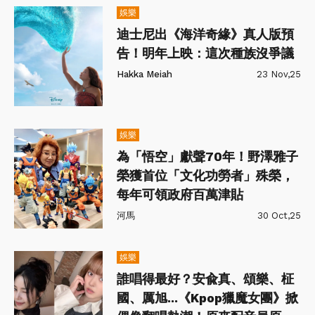
娛樂
迪士尼出《海洋奇緣》真人版預
告！明年上映：這次種族沒爭議
Hakka Meiah
23 Nov,25
娛樂
為「悟空」獻聲70年！野澤雅子
榮獲首位「文化功勞者」殊榮，
每年可領政府百萬津貼
河馬
30 Oct,25
娛樂
誰唱得最好？安兪真、頌樂、柾
國、厲旭...《Kpop獵魔女團》掀