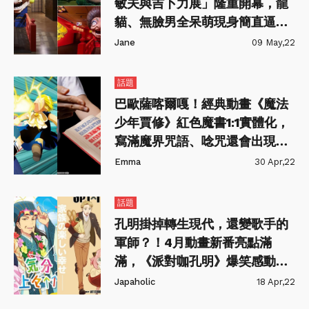
敏夫與吉卜力展」隆重開幕，龍
貓、無臉男全呆萌現身簡直逼人
朝聖～
Jane
09 May,22
話題
巴歐薩喀爾嘎！經典動畫《魔法
少年賈修》紅色魔書1:1實體化，
寫滿魔界咒語、唸咒還會出現發
光特效
Emma
30 Apr,22
話題
孔明掛掉轉生現代，還變歌手的
軍師？！4月動畫新番亮點滿
滿，《派對咖孔明》爆笑感動超
夯！
Japaholic
18 Apr,22