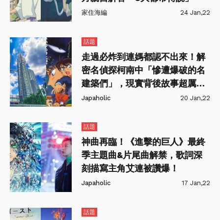
家住海編
24 Jan,22
話題
走過必炸到連媽都認不出來！解
密名偵探柯南中「慘遭爆破的名
建築們」，現實背後故事超厲
害！
Japaholic
20 Jan,22
話題
神曲再臨！《進擊的巨人》最終
季主題曲&片尾曲解禁，歌詞深
刻描寫主角艾連被讚爆！
Japaholic
17 Jan,22
話題