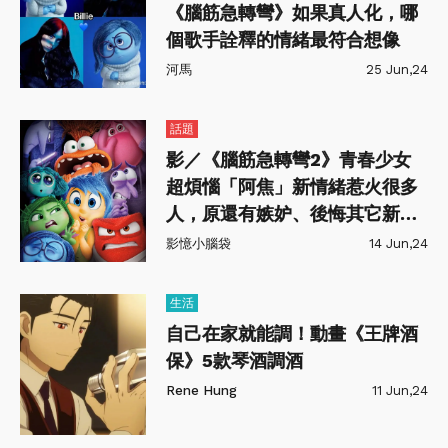
《腦筋急轉彎》如果真人化，哪
個歌手詮釋的情緒最符合想像
河馬
25 Jun,24
話題
影／《腦筋急轉彎2》青春少女
超煩惱「阿焦」新情緒惹火很多
人，原還有嫉妒、後悔其它新角
色
影憶小腦袋
14 Jun,24
生活
自己在家就能調！動畫《王牌酒
保》5款琴酒調酒
Rene Hung
11 Jun,24