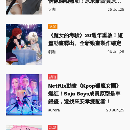
偶像翻唱熱潮！原來配音員原唱
是他們！
大咖
25 Jul,25
娛樂
《魔女的考驗》20週年重啟！短
篇動畫釋出、全新動畫製作確定
劇咖
06 Jul,25
話題
Netflix動畫《Kpop獵魔女團》
爆紅！Saja Boys成員原型是車
銀優，還找來安孝燮配音！
aurora
23 Jun,25
話題