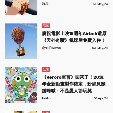
河馬
13 May,24
話題
慶祝電影上映15週年Airbnb還原
《天外奇蹟》氣球屋免費入住！
趣你的News
03 May,24
話題
《Keroro軍曹》回來了！20週
年全新動畫製作確定，粉絲見關
鍵嗨喊：不是愚人節玩笑
Editor
01 Apr,24