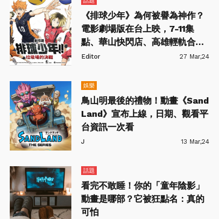
話題
《排球少年》為何被譽為神作？
電影劇場版在台上映，7-11集
點、華山快閃店、高雄輕軌合作
展現高人氣
Editor
27 Mar,24
娛樂
鳥山明最後的禮物！動畫《Sand
Land》宣布上線，日期、觀看平
台資訊一次看
J
13 Mar,24
話題
看完不敢睡！你的「童年陰影」
動畫是哪部？它被狂點名：真的
可怕