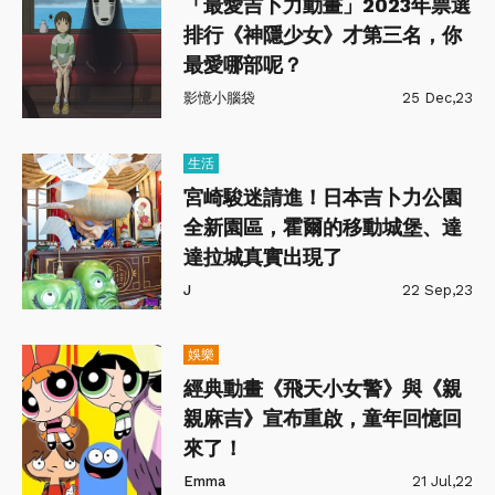
「最愛吉卜力動畫」2023年票選
排行《神隱少女》才第三名，你
最愛哪部呢？
影憶小腦袋
25 Dec,23
生活
宮崎駿迷請進！日本吉卜力公園
全新園區，霍爾的移動城堡、達
達拉城真實出現了
J
22 Sep,23
娛樂
經典動畫《飛天小女警》與《親
親麻吉》宣布重啟，童年回憶回
來了！
Emma
21 Jul,22