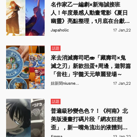
名作家乙一編劇×新海誠接班
人！年度最感人動畫電影《夏日
幽靈》亮點整理，1月底在台獻
映！
Japaholic
17 Jan,22
話題
來去消滅壽司吧🍣「藏壽司×鬼
滅之刃」新款扭蛋+周邊，遊郭篇
「音柱」宇髓天元華麗登場～
妞新聞niusnews
17 Jan,22
話題
普遍級秒變色色？！《柯南》北
美版漫畫打碼片段「網友狂想
歪」，新一嘴角流出的液體到底
是什麼～
Emma
13 Jan,22