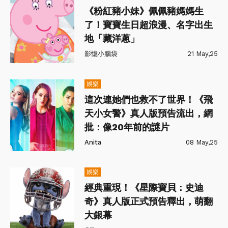
《粉紅豬小妹》佩佩豬媽媽生
了！寶寶生日超浪漫、名字出生
地「藏洋蔥」
影憶小腦袋
21 May,25
娛樂
這次連她們也救不了世界！《飛
天小女警》真人版預告流出，網
批：像20年前的謎片
Anita
08 May,25
娛樂
經典重現！《星際寶貝：史迪
奇》真人版正式預告釋出，萌翻
大銀幕