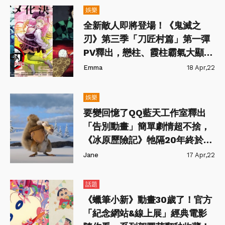
娛樂
全新敵人即將登場！《鬼滅之
刃》第三季「刀匠村篇」第一彈
PV釋出，戀柱、霞柱霸氣大顯身
手！
Emma
18 Apr,22
娛樂
要變回憶了QQ藍天工作室釋出
「告別動畫」簡單劇情超不捨，
《冰原歷險記》牠隔20年終於吃
到果實！
Jane
17 Apr,22
話題
《蠟筆小新》動畫30歲了！官方
「紀念網站&線上展」經典電影