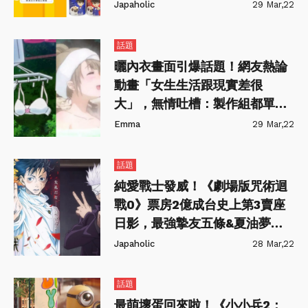
搶先看！
Japaholic
29 Mar,22
話題
曬內衣畫面引爆話題！網友熱論
動畫「女生生活跟現實差很
大」，無情吐槽：製作組都單身
男吧～
Emma
29 Mar,22
話題
純愛戰士發威！《劇場版咒術迴
戰0》票房2億成台史上第3賣座
日影，最強摯友五條&夏油夢幻
共演！
Japaholic
28 Mar,22
話題
最萌壞蛋回來啦！《小小兵2：