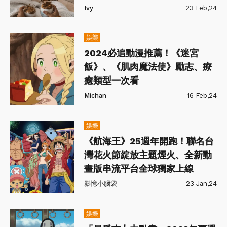
Ivy
23 Feb,24
娛樂
2024必追動漫推薦！《迷宮
飯》、《肌肉魔法使》勵志、療
癒類型一次看
Michan
16 Feb,24
娛樂
《航海王》25週年開跑！聯名台
灣花火節綻放主題煙火、全新動
畫版串流平台全球獨家上線
影憶小腦袋
23 Jan,24
娛樂