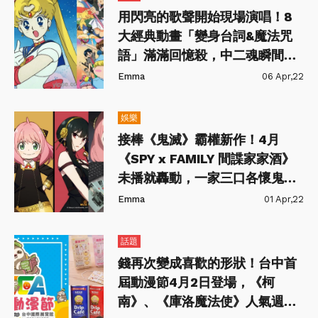
用閃亮的歌聲開始現場演唱！8
大經典動畫「變身台詞&魔法咒
語」滿滿回憶殺，中二魂瞬間就
爆發～
Emma
06 Apr,22
娛樂
接棒《鬼滅》霸權新作！4月
《SPY x FAMILY 間諜家家酒》
未播就轟動，一家三口各懷鬼胎
的搞笑日常！
Emma
01 Apr,22
話題
錢再次變成喜歡的形狀！台中首
屆動漫節4月2日登場，《柯
南》、《庫洛魔法使》人氣週邊