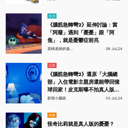
生活
《腦筋急轉彎2》延伸討論：當
「阿廢」遇到「憂憂」跟「阿
焦」，就是憂鬱症前兆
菜桃老師的遊聊室
08 Jul,24
話題
《腦筋急轉彎2》還原「大腦總
部」入住電影主題房還能帶回憶
球回家！皮克斯曝不拍真人版原
因
影憶小腦袋
03 Jul,24
娛樂
怪奇比莉就是真人版的憂憂？