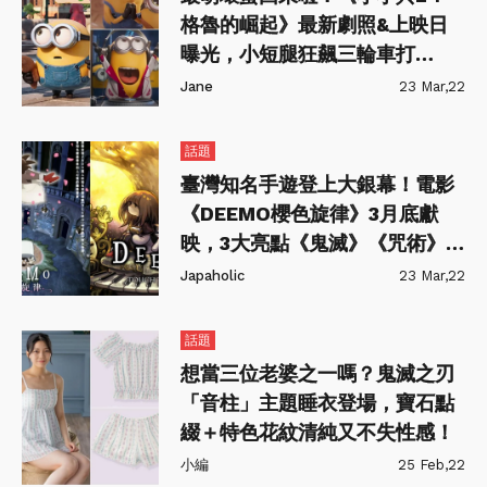
格魯的崛起》最新劇照&上映日
曝光，小短腿狂飆三輪車打
BOSS太可愛💗
Jane
23 Mar,22
話題
臺灣知名手遊登上大銀幕！電影
《DEEMO櫻色旋律》3月底獻
映，3大亮點《鬼滅》《咒術》聲
優集結！
Japaholic
23 Mar,22
話題
想當三位老婆之一嗎？鬼滅之刃
「音柱」主題睡衣登場，寶石點
綴＋特色花紋清純又不失性感！
小編
25 Feb,22