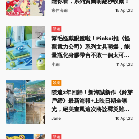
隨你看，系列賀圖萌翻秒收藏！
家住海編
15 Apr,22
話題
幫毛怪戴眼鏡啦！Pinkoi推《怪
獸電力公司》系列文具萌爆，能
量瓶化身膠帶台不敗一個太可惜
～
小編
11 Apr,22
娛樂
睽違3年回歸！新海誠新作《鈴芽
戶締》最新海報+上映日期全曝
光，絕美畫風這次將詮釋災難故
事？！
Jane
10 Apr,22
話題