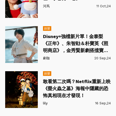
河馬
11 Oct,24
娛樂
Disney+強檔新片單！金泰梨
《正年》、朱智勛＆朴寶英《照
明商店》，金秀賢新劇搭擋寶
兒！
劇咖
20 Sep,24
娛樂
敢看第二次嗎？Netflix重新上映
《螢火蟲之墓》海報中隱藏的恐
怖真相現在才發現！
lily
16 Sep,24