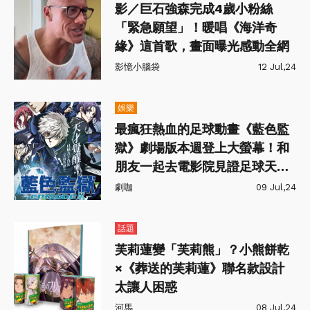
影／巨石強森完成4歲小粉絲
「緊急願望」！暖唱《海洋奇
緣》這首歌，畫面曝光感動全網
影憶小腦袋
12 Jul,24
娛樂
最瘋狂熱血的足球動畫《藍色監
獄》劇場版本週登上大螢幕！和
朋友一起去電影院見證足球天才
誕生的瞬間！
劇咖
09 Jul,24
話題
芙莉蓮變「芙莉熊」？小熊餅乾
×《葬送的芙莉蓮》聯名款設計
太讓人困惑
河馬
08 Jul,24