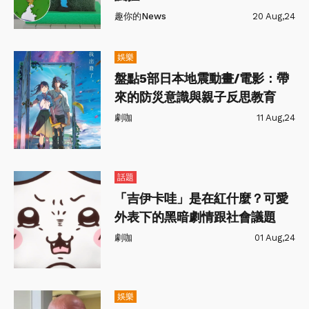
趣你的News
20 Aug,24
娛樂
盤點5部日本地震動畫/電影：帶
來的防災意識與親子反思教育
劇咖
11 Aug,24
話題
「吉伊卡哇」是在紅什麼？可愛
外表下的黑暗劇情跟社會議題
劇咖
01 Aug,24
娛樂