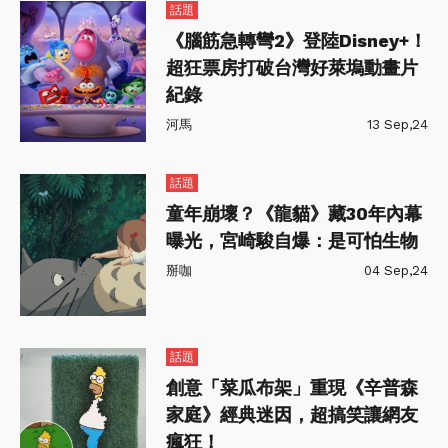
話題
《腦筋急轉彎2》登陸Disney+！
超狂票房打破台灣好萊塢動畫片
紀錄
河馬
13 Sep,24
話題
童年崩壞？《龍貓》藏30年內幕
曝光，宮崎駿自爆：是可怕生物
掰咖
04 Sep,24
話題
創意「菜瓜布架」重現《辛普森
家庭》經典迷因，超搞笑讓網友
瘋狂！