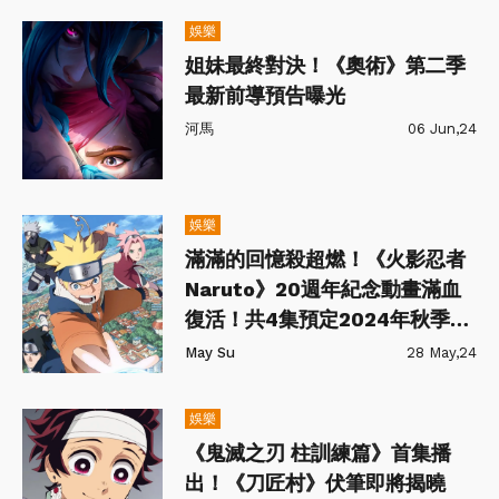
娛樂
姐妹最終對決！《奧術》第二季
最新前導預告曝光
河馬
06 Jun,24
娛樂
滿滿的回憶殺超燃！《火影忍者
Naruto》20週年紀念動畫滿血
復活！共4集預定2024年秋季開
播
May Su
28 May,24
娛樂
《鬼滅之刃 柱訓練篇》首集播
出！《刀匠村》伏筆即將揭曉