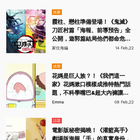
娛樂
霞柱、戀柱準備登場！《鬼滅》
刀匠村篇「海報、前導預告」全
公開，遊郭篇結局他們都命危太
揪心💔
家住海編
14 Feb,22
娛樂
花媽是巨人族？！《我們這一
家》花媽漱口模樣成推特熱門話
題，不科學嘴巴&超大內褲讓網
友笑歪～
Emma
08 Feb,22
話題
電影版秘密揭曉！《灌籃高手》
劇場版海報「手」的真實身份，