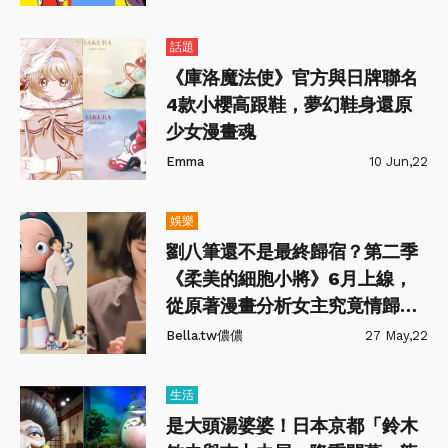
話題
《庫洛魔法使》官方與日牌聯名
4款小櫻高跟鞋，夢幻鞋身還原
少女漫畫魂
Emma
10 Jun,22
娛樂
劉八筆還不是最終歸宿？第二季
《柔美的細胞小將》6月上線，
從原著漫畫分析女主究竟情歸何
處！
Bella.tw儂儂
27 May,22
生活
是大頭湯婆婆！日本京都「鈴木