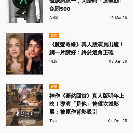
號誌將統一，閃燈時「這舉動」
免罰500
A+咖
13 Mar,26
娛樂
《魔髮奇緣》真人版演員出爐！
網一片讚好：終於選角正確
河馬
08 Jan,26
娛樂
神作《驀然回首》真人版明年上
映！導演「是他」曾獲坎城影
展：被原作背影吸引
Taja
04 Dec,25