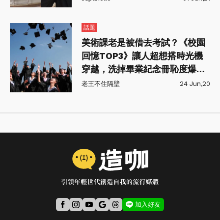
話題
美術課老是被借去考試？《校園
回憶TOP3》讓人超想搭時光機
穿越，洗掉畢業紀念冊恥度爆表
醜照黑歷史
老王不住隔壁
24 Jun,20
加入好友