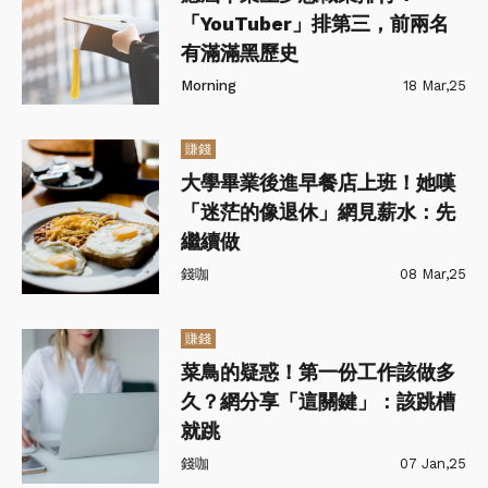
「YouTuber」排第三，前兩名
有滿滿黑歷史
Morning
18 Mar,25
賺錢
大學畢業後進早餐店上班！她嘆
「迷茫的像退休」網見薪水：先
繼續做
錢咖
08 Mar,25
賺錢
菜鳥的疑惑！第一份工作該做多
久？網分享「這關鍵」：該跳槽
就跳
錢咖
07 Jan,25