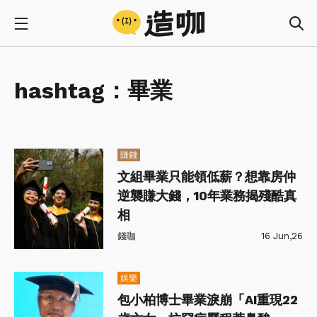
hashtag：
畢業
賺錢
文組畢業只能領低薪？想靠房仲
逆襲賺大錢，10年業務揭殘酷真
相
錢咖
16 Jun,26
娛樂
包小柏博士畢業淚崩「AI重現22