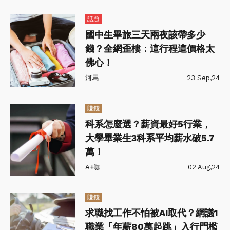
話題
國中生畢旅三天兩夜該帶多少
錢？全網歪樓：這行程這價格太
佛心！
河馬
23 Sep,24
賺錢
科系怎麼選？薪資最好5行業，
大學畢業生3科系平均薪水破5.7
萬！
A+咖
02 Aug,24
賺錢
求職找工作不怕被AI取代？網議1
職業「年薪80萬起跳」入行門檻