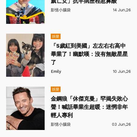
歲亡女」抗罕病歷程惹鼻酸
影憶小腦袋
14 Jun,26
娛樂
「5歲紅到美國」左左右右高中
畢業了！幽默嘆：沒有無敵星星
了
Emily
10 Jun,26
娛樂
金鋼狼「休傑克曼」罕揭失敗心
聲！喊話畢業生超暖：迷惘非年
輕人專利
影憶小腦袋
03 Jun,26