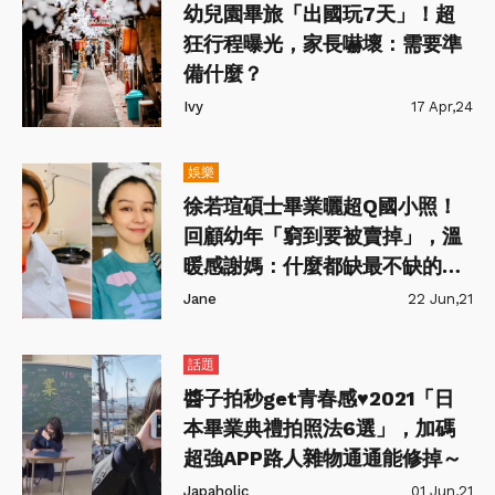
幼兒園畢旅「出國玩7天」！超
狂行程曝光，家長嚇壞：需要準
備什麼？
Ivy
17 Apr,24
娛樂
徐若瑄碩士畢業曬超Q國小照！
回顧幼年「窮到要被賣掉」，溫
暖感謝媽：什麼都缺最不缺的就
是愛！
Jane
22 Jun,21
話題
醬子拍秒get青春感♥2021「日
本畢業典禮拍照法6選」，加碼
超強APP路人雜物通通能修掉～
Japaholic
01 Jun,21