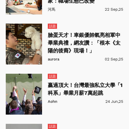
家：職場生態已改變
河馬
22 Sep,25
話題
臉蛋天才！車銀優帥氣亮相軍中
畢業典禮，網友讚：「根本《太
陽的後裔》現場！」
aurora
02 Sep,25
話題
贏過頂大！台灣最強私立大學「1
科系」畢業月薪7萬起跳
Aohn
24 Jun,25
話題