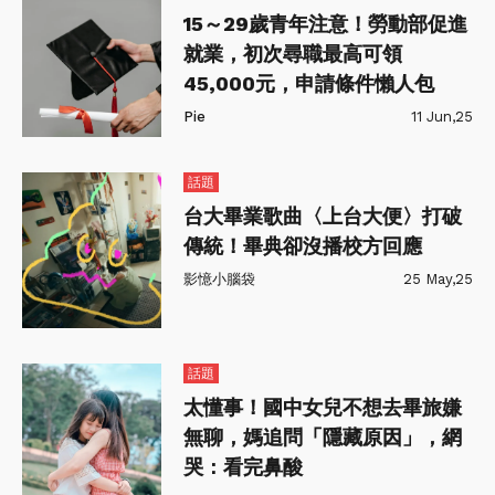
15～29歲青年注意！勞動部促進
就業，初次尋職最高可領
45,000元，申請條件懶人包
Pie
11 Jun,25
話題
台大畢業歌曲〈上台大便〉打破
傳統！畢典卻沒播校方回應
影憶小腦袋
25 May,25
話題
太懂事！國中女兒不想去畢旅嫌
無聊，媽追問「隱藏原因」，網
哭：看完鼻酸