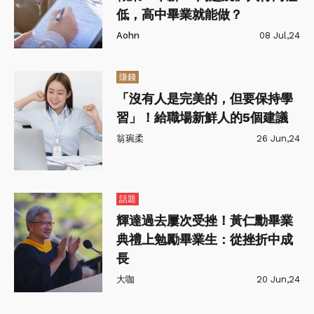
低，高中畢業就能做？
Aohn
08 Jul,24
賺錢
「沒有人是完美的，但要保持學
習」！給職場新鮮人的5個建議
翁琬柔
26 Jun,24
話題
輝達過去屢次受挫！黃仁勳畢業
典禮上勉勵畢業生：從挫折中成
長
大咖
20 Jun,24