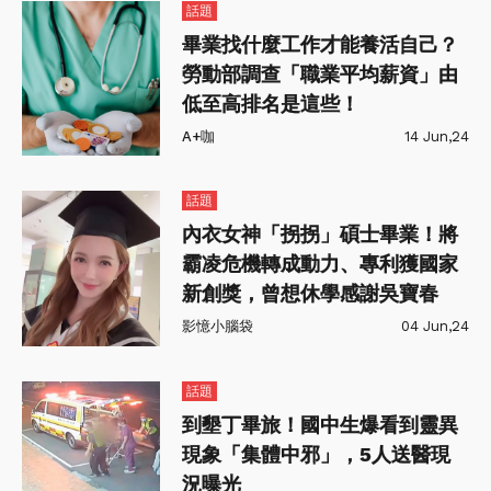
話題
畢業找什麼工作才能養活自己？
勞動部調查「職業平均薪資」由
低至高排名是這些！
A+咖
14 Jun,24
話題
內衣女神「拐拐」碩士畢業！將
霸凌危機轉成動力、專利獲國家
新創獎，曾想休學感謝吳寶春
影憶小腦袋
04 Jun,24
話題
到墾丁畢旅！國中生爆看到靈異
現象「集體中邪」，5人送醫現
況曝光