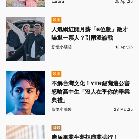
aurora
25 Apr,25
娛樂
人氣網紅開月薪「6位數」徵才
嚇退一票人？引兩派論戰
影憶小腦袋
13 Apr,25
娛樂
不解台灣文化！YTR錫蘭遭公審
怒嗆高中生「沒人在乎你的畢業
典禮」
影憶小腦袋
28 Mar,25
賺錢
應屆畢業生夢想職業排行！