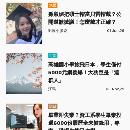
娛樂
孫淑媚把碩士帽當貝雷帽戴？公
開道歉掀議！怎麼戴才正確？
影憶小腦袋
01 Jun,26
生活
高雄國小畢旅飛日本，學生僅付
5000元網羨爆！大功臣是「這
群人」
河馬
03 Nov,25
賺錢
畢業即失業？資工系學生畢業投
遞6000份履歷全未被錄用，專