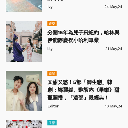
Ivy
24 May,24
娛樂
分開15年為兒子飛紐約，哈林與
伊能靜慶祝小哈利畢業
lily
21 May,24
娛樂
又甜又慾！5部「師生戀」韓
劇：鄭麗媛、魏嘏雋《畢業》甜
寵開播，「這部」最經典！
Editor
10 May,24
生活