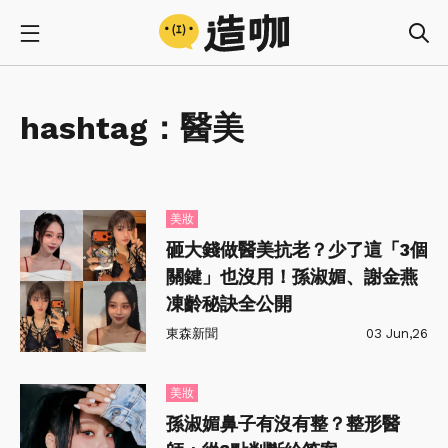
hashtag：
醫美
美妝
砸大錢做醫美抗老？少了這「3個
關鍵」也沒用！孫淑媚、謝金燕
凍齡秘訣全公開
東森新聞
03 Jun,26
美妝
孫淑媚鼻子有沒有整？整形醫