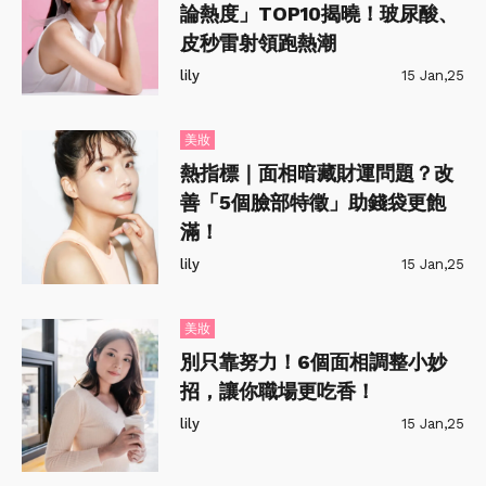
論熱度」TOP10揭曉！玻尿酸、
皮秒雷射領跑熱潮
lily
15 Jan,25
美妝
熱指標｜面相暗藏財運問題？改
善「5個臉部特徵」助錢袋更飽
滿！
lily
15 Jan,25
美妝
別只靠努力！6個面相調整小妙
招，讓你職場更吃香！
lily
15 Jan,25