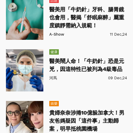
話題
醫美用「牛奶針」牙科、腸胃鏡
也會用，醫揭「舒眠麻醉」屬重
度鎮靜需納入規範！
A-Show
11 Dec,24
健康
醫美鬧人命！「牛奶針」恐是元
兇，因這特性已被列為4級毒品
河馬
09 Dec,24
娛樂
貴婦奈奈涉捲10億躲加拿大！男
友爸媽疑因「這件事」主動歸
案，明早抵桃園機場