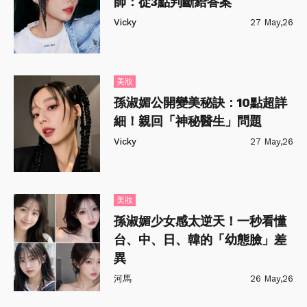
師：從3點判斷給答案
Vicky
27 May,26
美妝
孫淑媚公開變美秘訣：10點超詳
細！親回「神秘醫生」問題
Vicky
27 May,26
美妝
孫淑媚少女感太逆天！一秒看懂
台、中、日、韓的「幼態臉」差
異
河馬
26 May,26