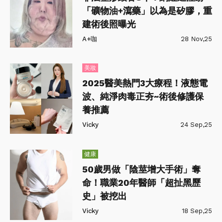
「礦物油+瀉藥」以為是矽膠，重
建術後照曝光
A+咖
28 Nov,25
美妝
2025醫美熱門3大療程！液態電
波、純淨肉毒正夯~術後修護保
養推薦
Vicky
24 Sep,25
健康
50歲男做「陰莖增大手術」奪
命！職業20年醫師「超扯黑歷
史」被挖出
Vicky
18 Sep,25