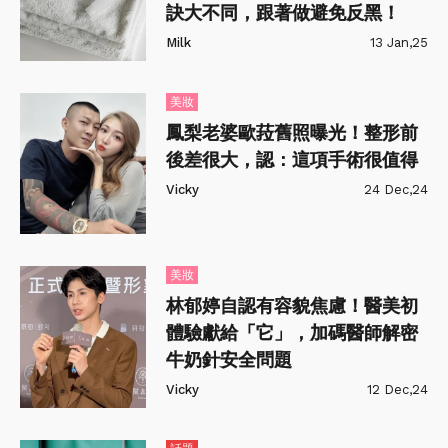
訣大不同，跟著做避免反黑！
Milk
13 Jan,25
美妝
鳳梨老婆歐菈舊照曝光！整形前
後差很大，認：這項手術很值得
Vicky
24 Dec,24
美妝
林郁婷自認有容貌焦慮！醫美初
體驗獻給「它」，加碼醫師解密
牛奶針安全問題
Vicky
12 Dec,24