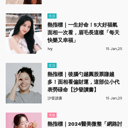
生活
熱指標｜一生好命！5大好福氣
面相一次看，眉毛長這樣「每天
快樂又幸福」
Ivy
15 Jan,25
生活
熱指標｜後腦勺越圓股票賺越
多！面相看偏財運，這部位小代
表勞碌命【沙發讀書】
沙發讀書
15 Jan,25
美妝
熱指標｜2024醫美微整「網路討