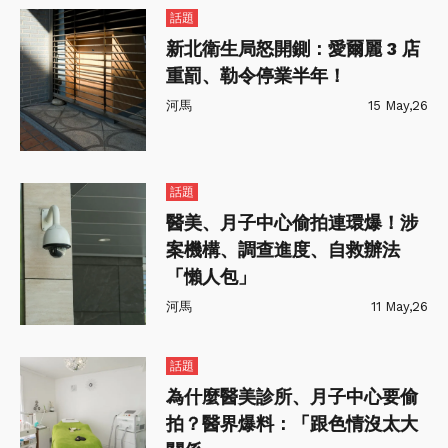
話題
新北衛生局怒開鍘：愛爾麗 3 店
重罰、勒令停業半年！
河馬
15 May,26
話題
醫美、月子中心偷拍連環爆！涉
案機構、調查進度、自救辦法
「懶人包」
河馬
11 May,26
話題
為什麼醫美診所、月子中心要偷
拍？醫界爆料：「跟色情沒太大