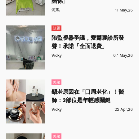
關係」
河馬
11 May,26
話題
陷監視器爭議，愛爾麗診所發
聲！承諾「全面退費」
Vicky
07 May,26
美妝
顯老原因在「口周老化」！醫
師：3部位是年輕感關鍵
Vicky
22 Apr,26
美妝