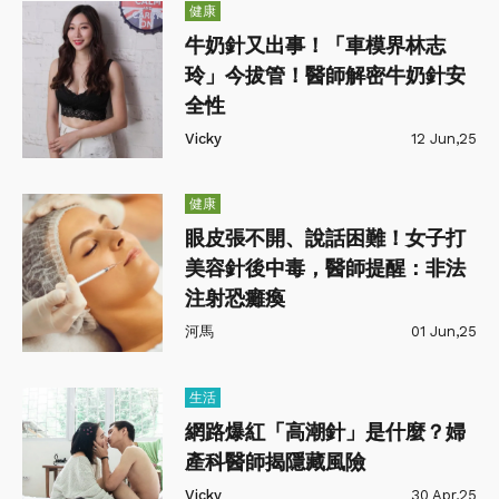
健康
牛奶針又出事！「車模界林志
玲」今拔管！醫師解密牛奶針安
全性
Vicky
12 Jun,25
健康
眼皮張不開、說話困難！女子打
美容針後中毒，醫師提醒：非法
注射恐癱瘓
河馬
01 Jun,25
生活
網路爆紅「高潮針」是什麼？婦
產科醫師揭隱藏風險
Vicky
30 Apr,25