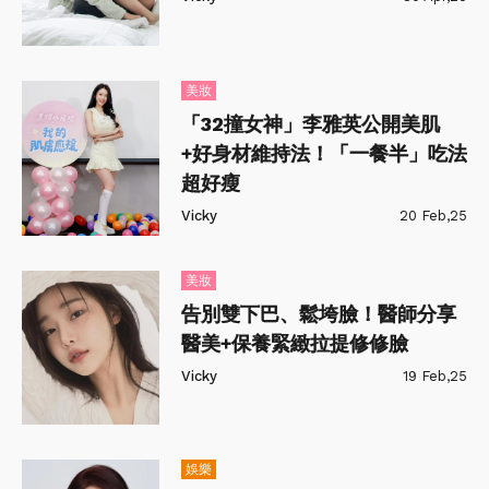
美妝
「32撞女神」李雅英公開美肌
+好身材維持法！「一餐半」吃法
超好瘦
Vicky
20 Feb,25
美妝
告別雙下巴、鬆垮臉！醫師分享
醫美+保養緊緻拉提修修臉
Vicky
19 Feb,25
娛樂