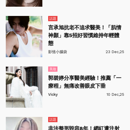
話題
言承旭抗老不追求醫美！「肌情
神顏」靠5招好習慣維持年輕體
態
影憶小腦袋
23 Dec,25
美妝
郭碧婷分享醫美經驗！推薦「一
療程」無痛改善眼皮下垂
Vicky
10 Dec,25
話題
非法整形毀容8年！網紅遭注射