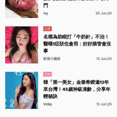
門
Ivy
20 Jun,25
話題
名模為助眠打「牛奶針」不治！
醫嘆1症狀也會用：好好插管會沒
事
影憶小腦袋
13 Jun,25
美妝
韓「第一美女」金泰希睽違13年
來台灣！45歲神級凍齡，分享年
輕秘訣
Vicky
12 Jun,25