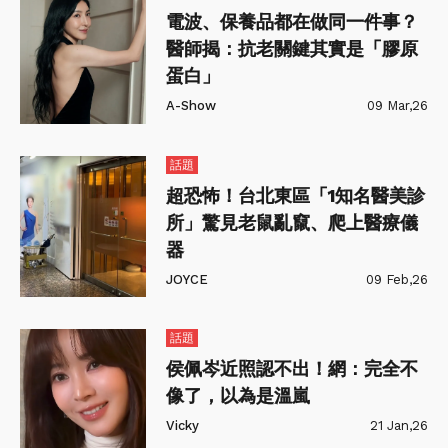
電波、保養品都在做同一件事？
醫師揭：抗老關鍵其實是「膠原
蛋白」
A-Show
09 Mar,26
話題
超恐怖！台北東區「1知名醫美診
所」驚見老鼠亂竄、爬上醫療儀
器
JOYCE
09 Feb,26
話題
侯佩岑近照認不出！網：完全不
像了，以為是溫嵐
Vicky
21 Jan,26