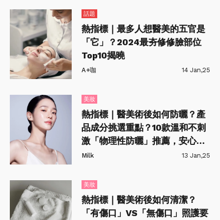
話題
熱指標｜最多人想醫美的五官是
「它」？2024最夯修修臉部位
Top10揭曉
A+咖
14 Jan,25
美妝
熱指標｜醫美術後如何防曬？產
品成分挑選重點？10款溫和不刺
激「物理性防曬」推薦，安心度
過恢復期！
Milk
13 Jan,25
美妝
熱指標｜醫美術後如何清潔？
「有傷口」VS「無傷口」照護要