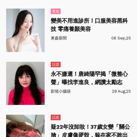
美妝
變美不用進診所！口服美容黑科
技 零痛養顏美容
東森新聞
08 Sep,25
話題
永不嫌遲！唐綺陽罕揭「微整心
聲」曝找李進良，網讚太勵志
影憶小腦袋
29 Aug,25
話題
疑22年沒卸妝！37歲女變「關公
臉」皮膚像硬殼，躲在家不敢出