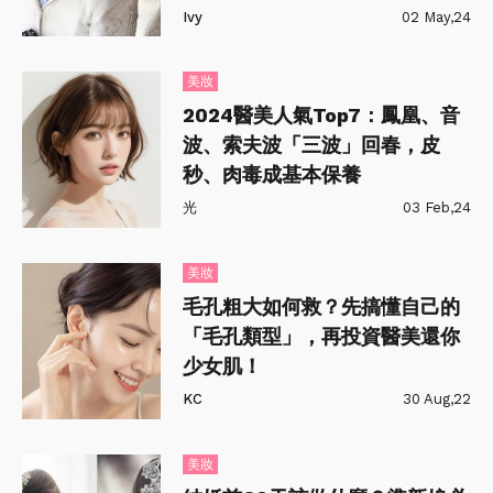
Ivy
02 May,24
美妝
2024醫美人氣Top7：鳳凰、音
波、索夫波「三波」回春，皮
秒、肉毒成基本保養
光
03 Feb,24
美妝
毛孔粗大如何救？先搞懂自己的
「毛孔類型」，再投資醫美還你
少女肌！
KC
30 Aug,22
美妝