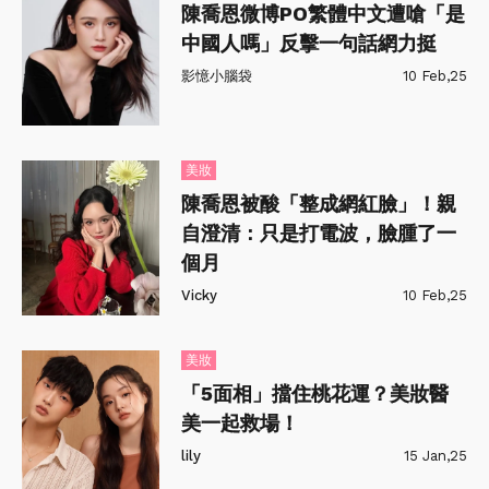
陳喬恩微博PO繁體中文遭嗆「是
中國人嗎」反擊一句話網力挺
影憶小腦袋
10 Feb,25
美妝
陳喬恩被酸「整成網紅臉」！親
自澄清：只是打電波，臉腫了一
個月
Vicky
10 Feb,25
美妝
「5面相」擋住桃花運？美妝醫
美一起救場！
lily
15 Jan,25