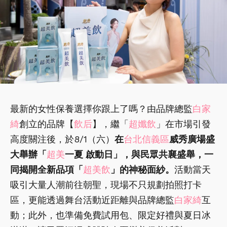
最新的女性保養選擇你跟上了嗎？由品牌總監
白家
綺
創立的品牌【
飲后
】，繼「
超孅飲
」在市場引發
高度關注後，於8/1（六）
在
台北信義區
威秀廣場盛
大舉辦「
超美
一夏 啟動日」，與民眾共襄盛舉，一
同揭開全新品項「
超美飲
」的神秘面紗。
活動當天
吸引大量人潮前往朝聖，現場不只規劃拍照打卡
區，更能透過舞台活動近距離與品牌總監
白家綺
互
動；此外，也準備免費試用包、限定好禮與夏日冰