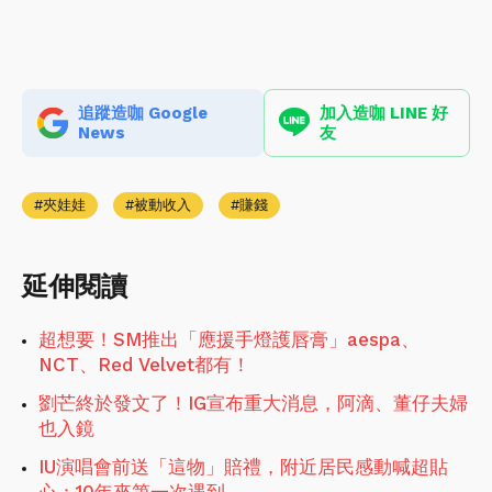
追蹤造咖 Google
加入造咖 LINE 好
News
友
夾娃娃
被動收入
賺錢
延伸閱讀
超想要！SM推出「應援手燈護唇膏」aespa、
NCT、Red Velvet都有！
劉芒終於發文了！IG宣布重大消息，阿滴、董仔夫婦
也入鏡
IU演唱會前送「這物」賠禮，附近居民感動喊超貼