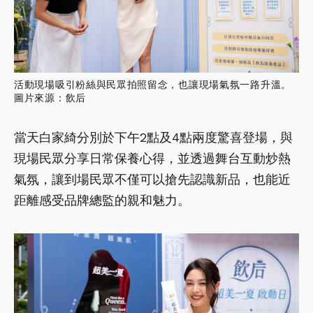
活動現場吸引粉絲與民眾拍照留念，也讓現場氣氛一路升溫。
圖片來源：飲后
當天白家綺分別於下午2點及4點兩度驚喜登場，與
現場民眾分享日常保養心得，並透過舞台互動炒熱
氣氛，讓到場民眾不僅可以搶先認識新品，也能近
距離感受品牌總監的親和魅力。