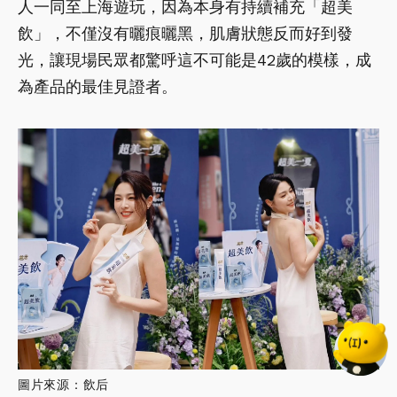
人一同至上海遊玩，因為本身有持續補充「超美
飲」，不僅沒有曬痕曬黑，肌膚狀態反而好到發
光，讓現場民眾都驚呼這不可能是42歲的模樣，成
為產品的最佳見證者。
圖片來源：飲后