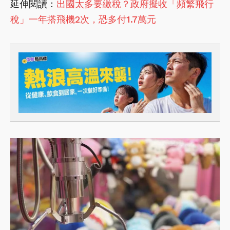
延伸閱讀：
出國太多要繳稅？政府擬收「頻繁飛行
稅」一年搭飛機2次，恐多付1.7萬元