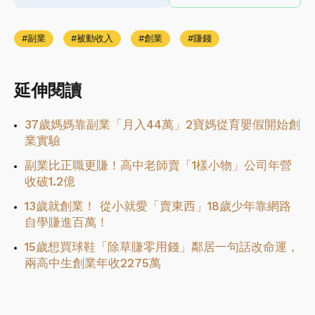
副業
被動收入
創業
賺錢
延伸閱讀
37歲媽媽靠副業「月入44萬」2寶媽從育嬰假開始創
業實驗
副業比正職更賺！高中老師賣「1樣小物」公司年營
收破1.2億
13歲就創業！ 從小就愛「賣東西」18歲少年靠網路
自學賺進百萬！
15歲想買球鞋「除草賺零用錢」鄰居一句話改命運，
兩高中生創業年收2275萬