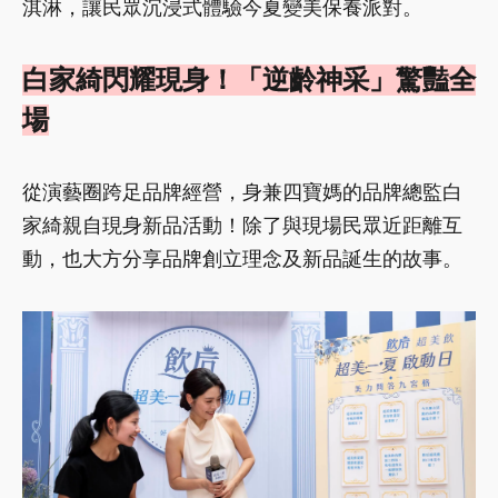
淇淋，讓民眾沉浸式體驗今夏變美保養派對。
白家綺閃耀現身！「逆齡神采」驚豔全
場
從演藝圈跨足品牌經營，身兼四寶媽的品牌總監白
家綺親自現身新品活動！除了與現場民眾近距離互
動，也大方分享品牌創立理念及新品誕生的故事。