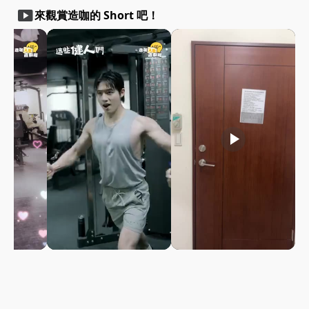
smart_display
來觀賞造咖的 Short 吧！
play_arrow
play_arrow