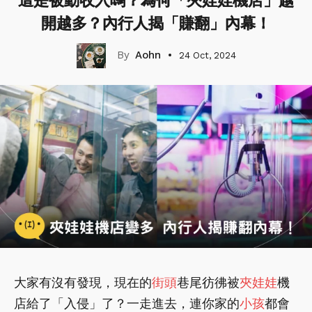
這是被動收入嗎？為何「夾娃娃機店」越
開越多？內行人揭「賺翻」內幕！
Aohn
24 Oct, 2024
大家有沒有發現，現在的
街頭
巷尾彷彿被
夾娃娃
機
店給了「入侵」了？一走進去，連你家的
小孩
都會