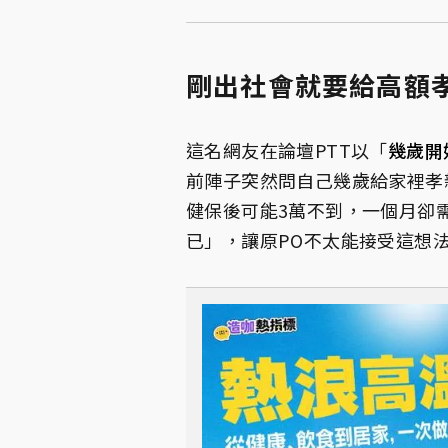
剛出社會就要給高額
這名網友在論壇PTT以「
幾歲開
前陣子突然問自己幾歲給家裡孝
健保後可能3萬不到，一個月卻需
已」，讓原PO不太能接受這想