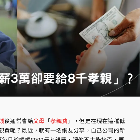
錢
後通常會給
父母
「
孝親費
」，但是在現在這種低
親費呢？最近，就有一名網友分享，自己公司的新
要每月給媽媽8000元孝親費，讓他不太能接受，更