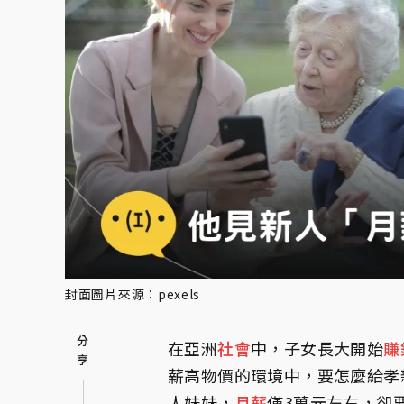
封面圖片來源：pexels
在亞洲
社會
中，子女長大開始
賺
薪高物價的環境中，要怎麼給孝
人妹妹，
月薪
僅3萬元左右，卻