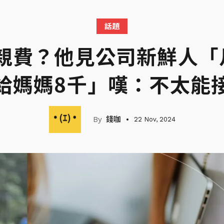
話題
親費？他見公司新鮮人「
給媽媽8千」嘆：不太能
錢咖
22 Nov, 2024