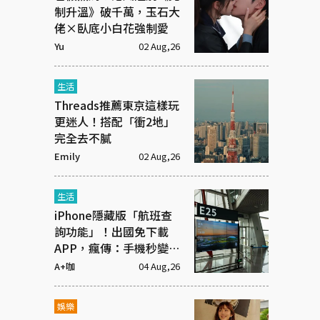
制升溫》破千萬，玉石大
佬×臥底小白花強制愛
Yu
02 Aug,26
生活
Threads推薦東京這樣玩
更迷人！搭配「衝2地」
完全去不膩
Emily
02 Aug,26
生活
iPhone隱藏版「航班查
詢功能」！出國免下載
APP，瘋傳：手機秒變機
場看板
A+咖
04 Aug,26
娛樂