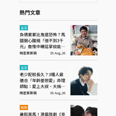
熱門文章
生活
負債累累比鬼還恐怖？馬
國弼心酸揭「借不到3千
元」詹惟中曝這掌紋能救
命！
明星算算鍋
05 Aug,26
生活
老少配較長久？3種人最
適合「年齡差戀愛」命理
師點：愛上大叔、大姊有
原因
明星算算鍋
05 Aug,26
娛樂
暑假黑馬！港風陸劇《克