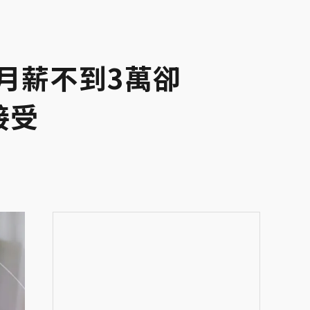
月薪不到3萬卻
接受