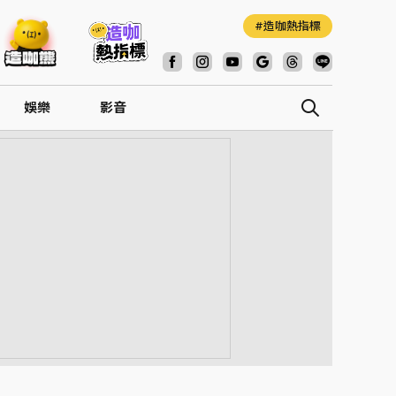
造咖熱指標
娛樂
影音