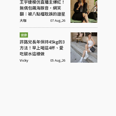
王宇婕模仿直播主爆紅！
無偶包飆海豚音，網笑
翻：被八點檔耽誤的諧星
大咖
07 Aug,26
健康
許路兒長年保持45kg的3
方法！早上喝這4杯、愛
吃碳水這樣做
Vicky
05 Aug,26