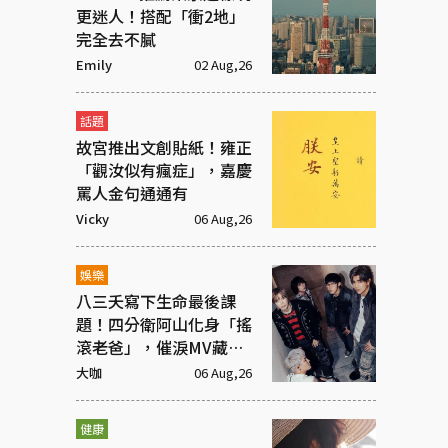
更迷人！搭配「衝2地」
完全去不膩
Emily
02 Aug,26
話題
故宮推出文創貼紙！雍正
「觀汝似有瘋症」，嘉慶
罵人金句通通有
Vicky
06 Aug,26
娛樂
八三夭寫下生命最後課
題！四分衛阿山化身「搖
滾老爸」，催淚MV藏大
洋蔥
大咖
06 Aug,26
健康