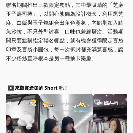
聯名期間推出三款限定餐點，其中最吸睛的「芝麻
玉子壽司捲」，以開心熊貓為設計概念，利用黑芝
麻、白飯與玉子燒組合出角色意象，內餡則加入鮪
魚沙拉，不只外型討喜，口味也兼顧層次。活動期
間只要點購指定聯名餐點，就有機會獲得限定盲袋
印章及盲袋小圓包，每一次拆封都充滿驚喜感，讓
不少粉絲直呼根本是另一種抽卡樂趣。
smart_display
來觀賞造咖的 Short 吧！