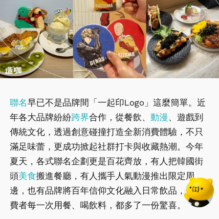
聯名
早已不是品牌間「一起印Logo」這麼簡單。近
年各大品牌紛紛
跨界
合作，從餐飲、
動漫
、遊戲到
傳統文化，透過創意碰撞打造全新消費體驗，不只
滿足味蕾，更成功掀起社群打卡與收藏熱潮。今年
夏天，各式聯名企劃更是百花齊放，有人把韓國街
頭
美食
搬進餐廳，有人攜手人氣動漫推出限定周
邊，也有品牌將百年信仰文化融入日常飲品，讓消
費者每一次用餐、喝飲料，都多了一份驚喜。