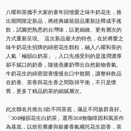
八曜和茶攜手大家的童年回憶愛之味牛奶花生，推
出期間限定新品，將經典罐裝甜品重新詮釋成手搖
飲，試圖把熟悉的台灣味，以更細緻、更有層次的
方式重新呈現。 這次新品最大的特色，在於將愛之
味牛奶花生招牌的綿密花生顆粒，融入八曜和茶的
人氣「極韻白奶茶」，入口先感受到的是溫潤濃厚
卻不膩口的奶香，隨後燕麥奶帶出自然穀物香氣、
牛奶花生的綿密甜香慢慢在口中散開，讓整杯飲品
在奶香、茶香與花生香之間取得平衡，不只是懷
舊，更多了精品奶茶的細膩層次。
此次聯名共推出3款不同茶底，滿足不同族群喜好。
「308極韻花生白奶茶」選用308無咖啡因和風茶作
為基底，以焙煎蕎麥與穀麥香氣襯托花生甜香，茶