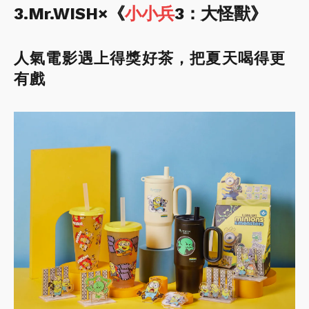
3.Mr.WISH×《
小小兵
3：大怪獸》
人氣電影遇上得獎好茶，把夏天喝得更
有戲