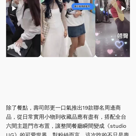
play_arrow
play_arrow
play_arrow
除了餐點，壽司郎更一口氣推出19款聯名周邊商
品，從日常實用小物到收藏品應有盡有，搭配全台
六間主題門市布置，讓整間餐廳瞬間變成《studio
UG》的可愛世界。對粉絲而言，這次吃的不只是壽