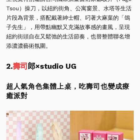
Tsou）操刀，以紐約街角、公寓窗景、水塔等生活
片段為背景，搭配戴著紳士帽、叼著大麻葉的「鴿
子先生」，用帶點幽默又充滿故事感的畫風，呈現
紐約街頭自在又鬆弛的生活節奏，也替整體聯名增
添濃濃藝術氛圍。
2.
壽司
郎×studio UG
超人氣角色集體上桌，吃壽司也變成療
癒派對