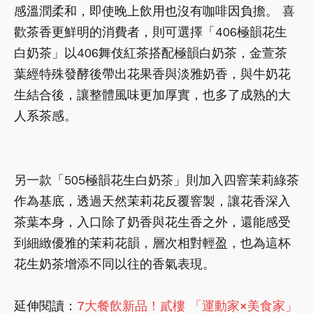
感溫潤柔和，即使晚上飲用也沒有咖啡因負擔。 喜
歡茶香更鮮明的消費者，則可選擇「406極韻花生
白奶茶」以406舞伎紅茶搭配極韻白奶茶，金萱茶
葉經特殊發酵後帶出花果香與淡雅奶香，與牛奶花
生結合後，讓整體風味更加厚實，也多了成熟的大
人系茶感。
另一款「505極韻花生白奶茶」則加入四窨茉莉綠茶
作為基底，透過天然茉莉花反覆窨製，讓花香深入
茶葉本身，入口除了奶香與花生香之外，還能感受
到細緻優雅的茉莉花韻，層次相對輕盈，也為這杯
花生奶茶增添不同以往的香氣表現。
延伸閱讀：
7大餐飲新品！貳樓 「運動家×美食家」