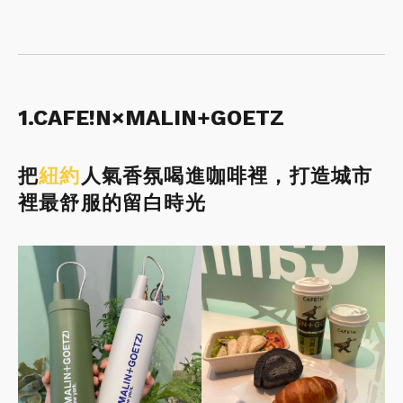
1.CAFE!N×MALIN+GOETZ
把
紐約
人氣香氛喝進咖啡裡，打造城市
裡最舒服的留白時光