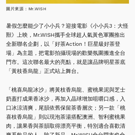
圖片來源：Mr.WISH
暑假怎麼能少了小小兵？迎接電影《小小兵3：大怪
獸》上映，Mr.WISH攜手全球超人氣黃色軍團推出
全新聯名企劃，以「好茶Action！巨星級好茶登
場」為主題，把電影拍攝現場的歡樂氛圍搬進全台
門市。這次聯名最大的亮點，就是讓品牌明星茶底
「黃枝香烏龍」正式站上舞台。
「桃喜烏龍冰沙」將黃枝香烏龍、蜜桃果泥與芝士
奶蓋打成果香冰沙，再加入晶球增加咀嚼口感，入
口冰涼清爽，尾韻依舊保留茶香層次；另一款「桃
喜枝香烏龍」則以現泡茶湯搭配澳洲、智利蜜桃果
肉，讓果香與茶韻取得漂亮平衡，特別適合喜歡清
爽系飲品的人。除了新品，Mr.WISH全台門市也全