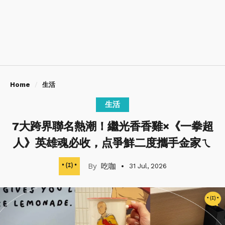
Home
生活
生活
7大跨界聯名熱潮！繼光香香雞×《一拳超
人》英雄魂必收，点爭鮮二度攜手金家ㄟ
吃咖
31 Jul, 2026