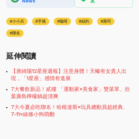
News
友
小小兵
手搖
咖啡
紐約
壽司
聯名
延伸閱讀
【唐綺陽12星座週報】注意身體！天蠍有女貴人出
現，「1星座」感情有進展
7大餐飲新品！貳樓 「運動家×美食家」雙菜單、欣
葉廣島檸檬鍋超清爽
7大今夏必吃聯名！哈根達斯×玩具總動員超經典、
7-11×線條小狗萌翻