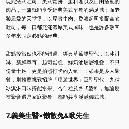
現煎法式吐司、美式鬆餅、蛋料理以及自由搭配的
肉品，一盤就能享受經典美式早餐的滿足感；而老
饕最愛的天堂堡，以厚實牛肉、香濃起司搭配全麥
吐司，每一口都充滿濃厚美式風味，也是許多熟客
多年來固定必點的經典。
甜點控當然也不能錯過。經典草莓雙聖代，以冰淇
淋、新鮮草莓、起司蛋糕、鮮奶油層層堆疊，不只
份量十足，更是拍照打卡的人氣王；如果是多人聚
餐，則推薦挑戰招牌「環遊世界」巨型聖代，九種
冰淇淋口味搭配水果、杏仁粒及各式醬料，無論朋
友聚會還是家庭聚餐，都能共享滿滿儀式感。
7.義美生醫×懶散兔&啾先生