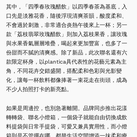
其中，「四季春玫瑰醋飲」以四季春茶為基底，入
口先是淡雅花香，隨後浮現清爽茶韻，酸度柔和、
不會過於刺激，非常適合炎熱午後來上一杯；另一
款「荔枝翡翠玫瑰醋飲」則加入荔枝果香，讓玫瑰
與水果香氣層層堆疊，喝起來更加豐富，也多了一
份甜而不膩的清爽感。除了新品，此次聯名還有六
款限定杯身，以plantica具代表性的花藝元素為主
角，不同花卉交錯盛開，搭配柔和色彩與光影變
化，讓每一杯飲料都像捧著一束花走在街頭，成為
不少人拍照打卡的新亮點。
如果是周邊控，也別急著離開。品牌同步推出花漾
轉轉袋、聯名小燈箱，一個袋子就能自由切換成飲
料提袋與日常手提袋，可愛又兼具實用性，而小燈
箱則是不管擺在哪，都替生活空間增添一抹柔和療