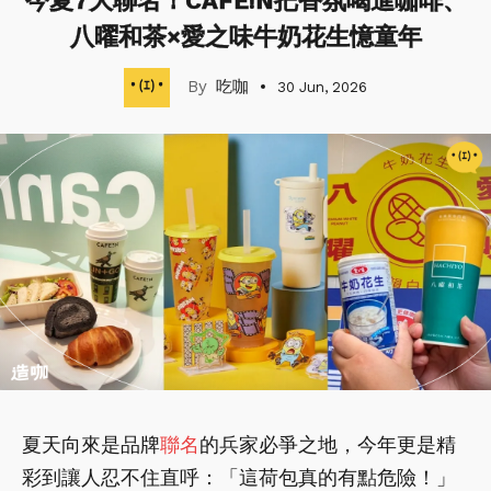
今夏7大聯名！CAFE!N把香氛喝進咖啡、
八曜和茶×愛之味牛奶花生憶童年
吃咖
30 Jun, 2026
夏天向來是品牌
聯名
的兵家必爭之地，今年更是精
彩到讓人忍不住直呼：「這荷包真的有點危險！」