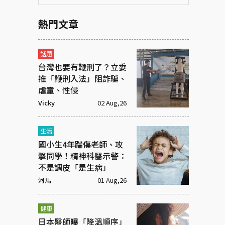
熱門文章
話題
台灣也要有鞭刑了？立委
推「鞭刑入法」阻詐騙、
虐童、性侵
Vicky
02 Aug,26
生活
國小生4年踹傷老師、攻
擊同學！精神科醫示警：
不是調皮「是生病」
河馬
01 Aug,26
健康
日本醫師曝「降溫順序」