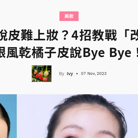
美妝
脫皮難上妝？4招教戰「
跟風乾橘子皮說Bye Bye
Ivy
07 Nov, 2023