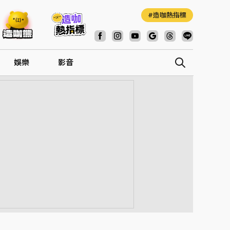
造咖熱指標
娛樂
影音