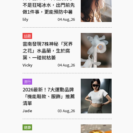
不是狂喝冰水，出門前先
做1件事，更能預防中暑
lily
04 Aug,26
話題
雲南發現7株神秘「冥界
之花」水晶蘭，生於腐
葉、一碰就枯萎
Vicky
04 Aug,26
流行
2026最新！7大運動品牌
「機能鞋款、服飾」推薦
清單
Jade
03 Aug,26
健康