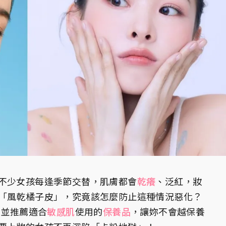
不少女孩每逢季節交替，肌膚都會
乾癢
、泛紅，妝
「風乾橘子皮」，究竟該怎麼防止這種情況惡化？
，並推薦適合
敏感肌
使用的
保養品
，讓妳不會越保養