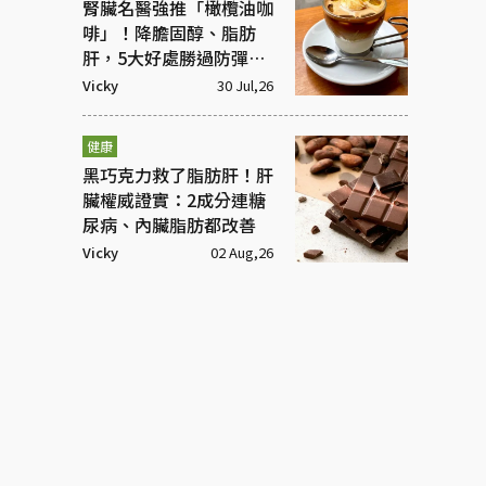
腎臟名醫強推「橄欖油咖
啡」！降膽固醇、脂肪
肝，5大好處勝過防彈咖
啡
Vicky
30 Jul,26
健康
黑巧克力救了脂肪肝！肝
臟權威證實：2成分連糖
尿病、內臟脂肪都改善
Vicky
02 Aug,26