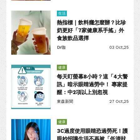
生活
熱指標｜飲料癮怎麼辦？比珍
奶更好「7家健康系手搖」外
食族飲品選擇
Dr咖
03 Oct,25
健康
每天盯螢幕8小時？這「4大警
訊」暗示眼睛過勞中！ 專家提
醒：中2項以上別忽視
東森新聞
27 Oct,25
健康
3C過度使用眼睛恐過勞死！護
眼妙招讓生活不再被「低清狀