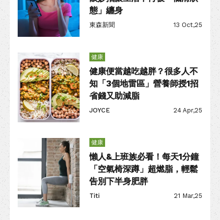
態」纏身
東森新聞
13 Oct,25
健康
健康便當越吃越胖？很多人不
知「3個地雷區」營養師授1招
省錢又助減脂
JOYCE
24 Apr,25
健康
懶人&上班族必看！每天1分鐘
「空氣椅深蹲」超燃脂，輕鬆
告別下半身肥胖
Titi
21 Mar,25