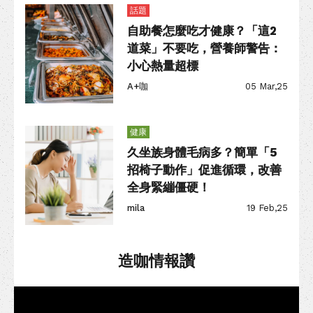
話題
自助餐怎麼吃才健康？「這2
道菜」不要吃，營養師警告：
小心熱量超標
A+咖
05 Mar,25
健康
久坐族身體毛病多？簡單「5
招椅子動作」促進循環，改善
全身緊繃僵硬！
mila
19 Feb,25
造咖情報讚