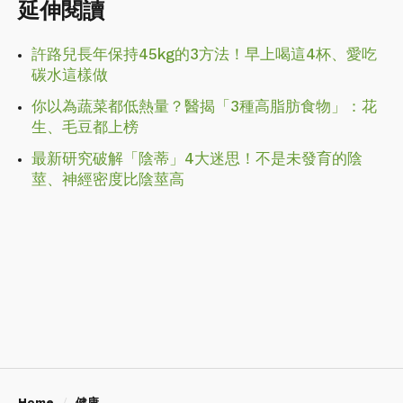
延伸閱讀
許路兒長年保持45kg的3方法！早上喝這4杯、愛吃
碳水這樣做
你以為蔬菜都低熱量？醫揭「3種高脂肪食物」：花
生、毛豆都上榜
最新研究破解「陰蒂」4大迷思！不是未發育的陰
莖、神經密度比陰莖高
Home
健康