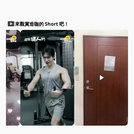
smart_display
來觀賞造咖的 Short 吧！
play_arrow
play_arrow