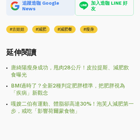
追蹤造咖 Google
加入造咖 LINE 好
News
友
古娃娃
減肥
減肥餐
瘦身
延伸閱讀
唐綺陽瘦身成功，甩肉28公斤！皮拉提斯、減肥飲
食曝光
BMI過時了？全新2種判定肥胖標準，把肥胖視為
「疾病」新觀念
嘎嫂二伯有運動、體脂卻高達30%！泡芙人減肥第一
步，戒吃「影響荷爾蒙食物」