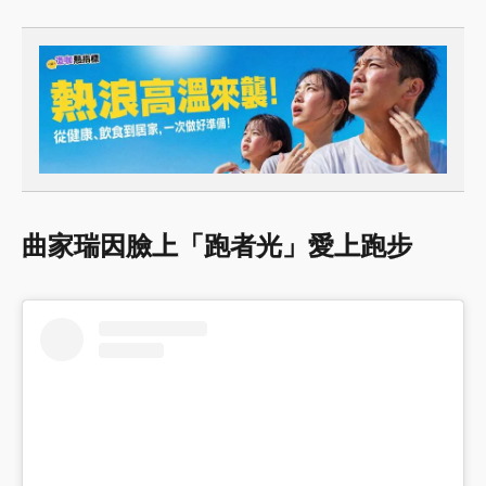
曲家瑞因臉上「跑者光」愛上跑步