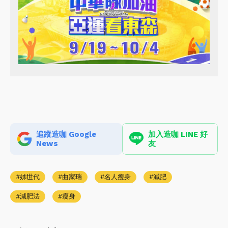
追蹤造咖 Google
加入造咖 LINE 好
News
友
姊世代
曲家瑞
名人瘦身
減肥
減肥法
瘦身