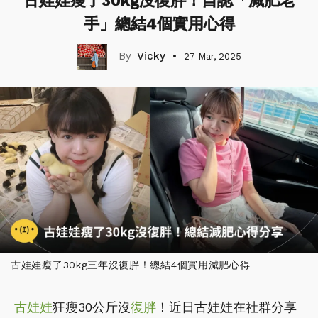
古娃娃瘦了30kg沒復胖！自認「減肥老
手」總結4個實用心得
Vicky
27 Mar, 2025
古娃娃瘦了30kg三年沒復胖！總結4個實用減肥心得
古娃娃
狂瘦30公斤沒
復胖
！近日古娃娃在社群分享