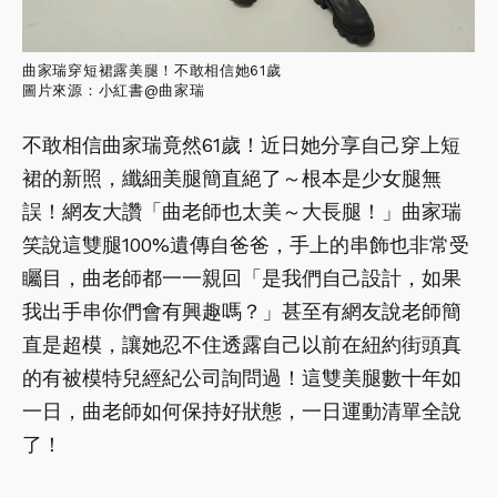
曲家瑞穿短裙露美腿！不敢相信她61歲
圖片來源：小紅書@曲家瑞
不敢相信曲家瑞竟然61歲！近日她分享自己穿上短
裙的新照，纖細美腿簡直絕了～根本是少女腿無
誤！網友大讚「曲老師也太美～大長腿！」曲家瑞
笑說這雙腿100%遺傳自爸爸，手上的串飾也非常受
矚目，曲老師都一一親回「是我們自己設計，如果
我出手串你們會有興趣嗎？」甚至有網友說老師簡
直是超模，讓她忍不住透露自己以前在紐約街頭真
的有被模特兒經紀公司詢問過！這雙美腿數十年如
一日，曲老師如何保持好狀態，一日運動清單全說
了！