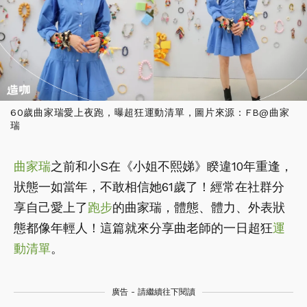
60歲曲家瑞愛上夜跑，曝超狂運動清單，圖片來源：FB@曲家
瑞
曲家瑞
之前和小S在《小姐不熙娣》睽違10年重逢，
狀態一如當年，不敢相信她61歲了！經常在社群分
享自己愛上了
跑步
的曲家瑞，體態、體力、外表狀
態都像年輕人！這篇就來分享曲老師的一日超狂
運
動清單
。
廣告 - 請繼續往下閱讀