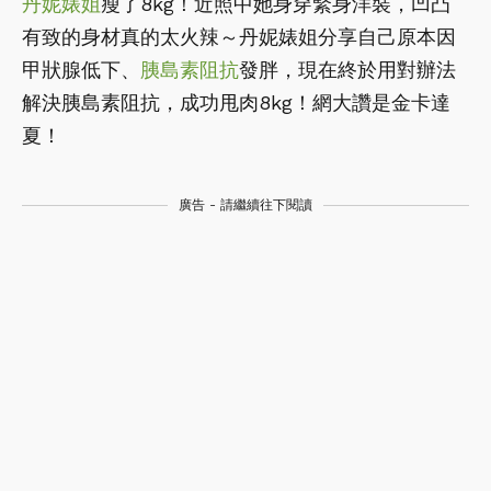
丹妮婊姐
瘦了8kg！近照中她身穿緊身洋裝，凹凸
有致的身材真的太火辣～丹妮婊姐分享自己原本因
甲狀腺低下、
胰島素阻抗
發胖，現在終於用對辦法
解決胰島素阻抗，成功甩肉8kg！網大讚是金卡達
夏！
廣告 - 請繼續往下閱讀