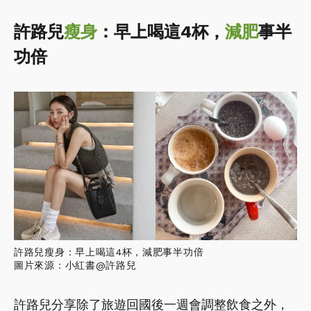
許路兒
瘦身
：早上喝這4杯，
減肥
事半
功倍
許路兒瘦身：早上喝這4杯，減肥事半功倍
圖片來源：小紅書@許路兒
許路兒分享除了旅遊回國後一週會調整飲食之外，