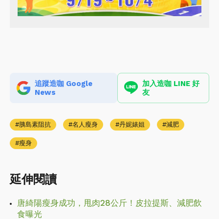
追蹤造咖 Google
加入造咖 LINE 好
News
友
胰島素阻抗
名人瘦身
丹妮婊姐
減肥
瘦身
延伸閱讀
唐綺陽瘦身成功，甩肉28公斤！皮拉提斯、減肥飲
食曝光