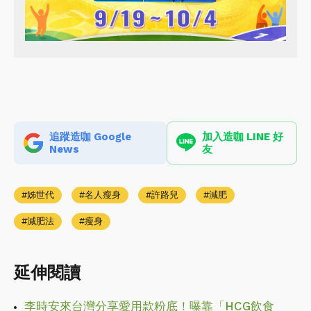
追蹤造咖 Google
加入造咖 LINE 好
News
友
姊世代
名人瘦身
許路兒
減肥
減肥法
瘦身
延伸閱讀
李時安來台灣分享愛用款粉底！曝靠「HCG飲食