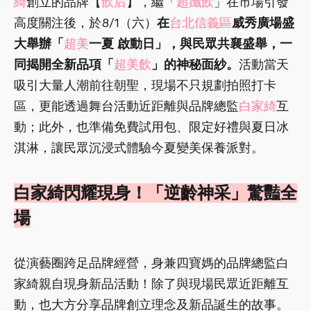
綺
創立的品牌【
飲后
】，繼「
超孅飲
」在市場引發
高度關注後，於8/1（六）
在
台北信義區
威秀廣場盛
大舉辦「
超美
一夏 啟動日」，與民眾共襄盛舉，一
同揭開全新品項「
超美飲
」的神秘面紗。
活動當天
吸引大量人潮前往朝聖，現場不只規劃拍照打卡
區，更能透過舞台活動近距離與品牌總監
白家綺
互
動；此外，也準備免費試用包、限定好禮與夏日冰
淇淋，讓民眾沉浸式體驗今夏變美保養派對。
白家綺閃耀現身！「逆齡神采」驚豔全
場
從演藝圈跨足品牌經營，身兼四寶媽的品牌總監白
家綺親自現身新品活動！除了與現場民眾近距離互
動，也大方分享品牌創立理念及新品誕生的故事。