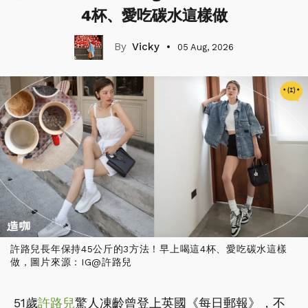
4杯、愛吃碳水這樣做
Vicky
05 Aug, 2026
許路兒長年保持45公斤的3方法！早上喝這4杯、愛吃碳水這樣
做，圖片來源：IG@許路兒
51歲
許路兒
驚人凍齡曾登上英國《每日郵報》，不