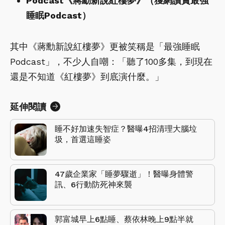
Podcast《蔣勳新說紅樓夢》（獲網讚賞最強
睡眠Podcast）
其中《蔣勳新說紅樓夢》更被笑稱是「最強睡眠
Podcast」，不少人自嘲：「聽了100多集，到現在
還是不知道《紅樓夢》到底演什麼。」
延伸閱讀
睡不好加速失智症？醫曝4招清理大腦垃
圾，首選這睡姿
47歲企業家「睡夢驟逝」！醫曝身體警
訊、6行動防死神來襲
郭富城早上6點睡、蔡依林晚上9點半就