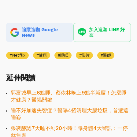
追蹤造咖 Google
加入造咖 LINE 好
News
友
Netflix
健康
睡眠
影片
醫師
延伸閱讀
郭富城早上6點睡、蔡依林晚上9點半就寢！怎麼睡
才健康？醫揭關鍵
睡不好加速失智症？醫曝4招清理大腦垃圾，首選這
睡姿
張凌赫認7天睡不到20小時！曝身體4大警訊：一停
就焦慮