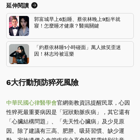
延伸閱讀
郭富城早上6點睡、蔡依林晚上9點半就
寢！怎麼睡才健康？醫揭關鍵
「約蔡依林睡1小時碰面」萬人掀笑歪迷
因！林志玲被逗樂
6大行動預防猝死風險
中華民國心律醫學會
官網衛教資訊提醒民眾，心因
性猝死最重要病因是「冠狀動脈疾病」，其它還有
「心臟結構問題」、「先天性心臟病」及少見原
因。除了建議有三高、肥胖、吸菸習慣、缺少運