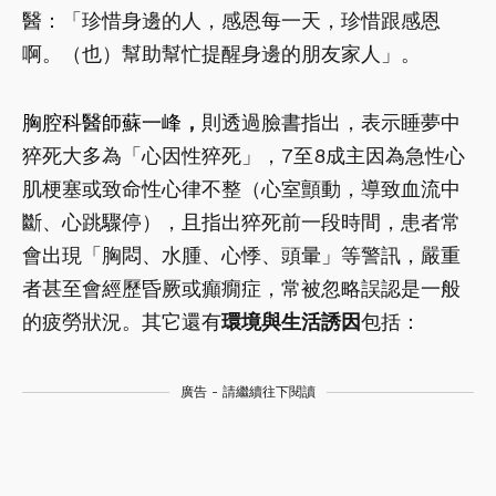
醫：「珍惜身邊的人，感恩每一天，珍惜跟感恩
啊。（也）幫助幫忙提醒身邊的朋友家人」。
胸腔科醫師蘇一峰
，
則透過臉書指出，表示睡夢中
猝死大多為「心因性猝死」，7至8成主因為急性心
肌梗塞或致命性心律不整（心室顫動，導致血流中
斷、心跳驟停），且指出猝死前一段時間，患者常
會出現「胸悶、水腫、心悸、頭暈」等警訊，嚴重
者甚至會經歷昏厥或癲癇症，常被忽略誤認是一般
的疲勞狀況。其它還有
環境與生活誘因
包括：
廣告 - 請繼續往下閱讀