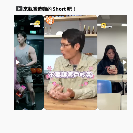
smart_display
來觀賞造咖的 Short 吧！
play_arrow
play_arrow
play_arrow