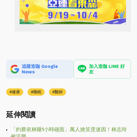
追蹤造咖 Google
加入造咖 LINE 好
News
友
健康
睡眠
醫師
延伸閱讀
「約蔡依林睡1小時碰面」萬人掀笑歪迷因！林志玲
被逗樂