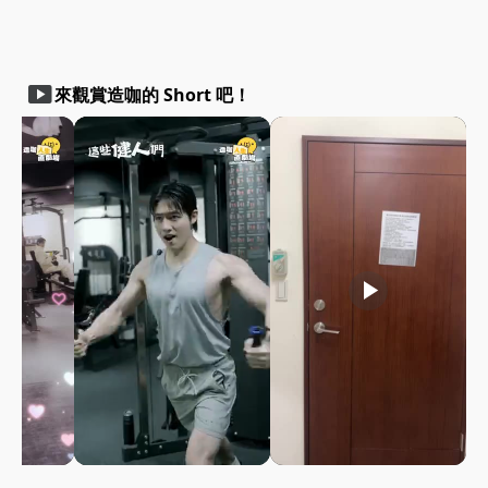
smart_display
來觀賞造咖的 Short 吧！
play_arrow
play_arrow