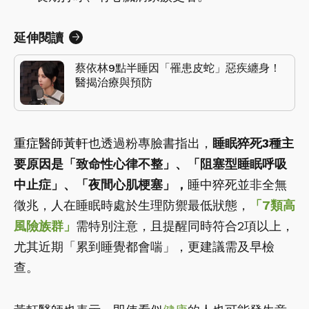
延伸閱讀
蔡依林9點半睡因「罹患皮蛇」惡疾纏身！
醫揭治療與預防
重症醫師黃軒
也透過粉專臉書指出，
睡眠猝死3種主
要原因是「致命性心律不整」、「阻塞型睡眠呼吸
中止症」、「夜間心肌梗塞」，
睡中猝死並非全無
徵兆，人在睡眠時處於生理防禦最低狀態，
「7類高
風險族群」
需特別注意，且提醒同時符合2項以上，
尤其近期「累到睡覺都會喘」，更建議需及早檢
查。