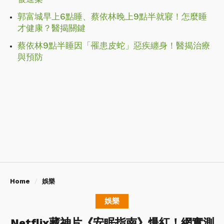
郭富城早上6點睡、蔡依林晚上9點半就寢！怎麼睡
才健康？醫揭關鍵
蔡依林9點半睡因「罹患皮蛇」惡疾纏身！醫揭治療
與預防
Home
娛樂
娛樂
Netflix藏神片《安眠指南》爆紅！網實測