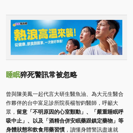
睡眠
猝死警訊常被忽略
曾與陳美鳳一起代言大研生醫魚油、為大元生醫合
作夥伴的台中富足診所院長楊智鈞醫師，呼籲大
眾，
留意「不明原因的心室顫動」、「嚴重睡眠呼
吸中止」、以及「酒精合併安眠藥跟鎮定藥物」等
身體狀態和飲食用藥習慣
，讀懂身體警訊盡速就