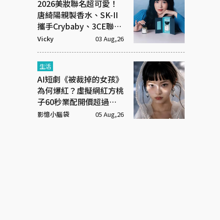
2026美妝聯名超可愛！
唐綺陽親製香水、SK-II
攜手Crybaby、3CE聯名
超潮飾品
Vicky
03 Aug,26
生活
AI短劇《被裁掉的女孩》
為何爆紅？虛擬網紅方桃
子60秒業配開價超過百
萬元
影憶小腦袋
05 Aug,26