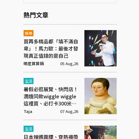
熱門文章
娛樂
買再多精品都「填不滿自
卑」！馬力歐：最後才發
現真正值錢的是自己
明星算算鍋
05 Aug,26
生活
暑假必逛展覽、快閃店！
潤娥同款wiggle wiggle
這裡買、必打卡300米漫
畫「名場景之路」
Taja
07 Aug,26
生活
日本辣媽露腰、穿熱褲帶