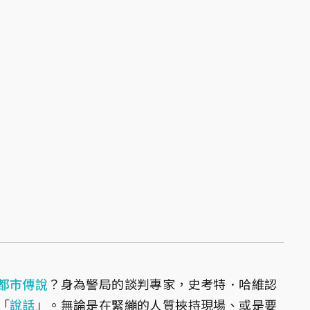
都市傳說
？身為警局的談判專家，史考特．哈維認
「
說話
」。無論是在緊繃的人質挾持現場、或是要