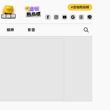
造咖熱指標
娛樂
影音