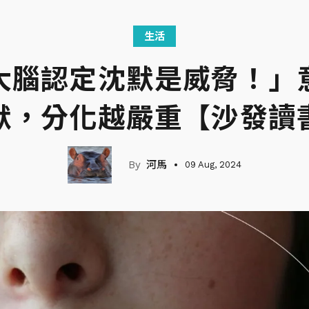
生活
大腦認定沈默是威脅！」
默，分化越嚴重【沙發讀
河馬
09 Aug, 2024