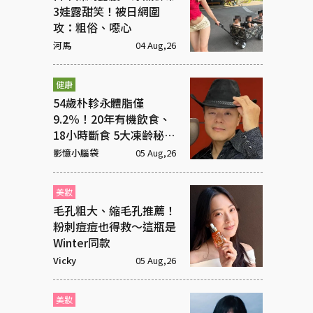
3娃露甜笑！被日網圍
攻：粗俗、噁心
河馬
04 Aug,26
健康
54歲朴軫永體脂僅
9.2％！20年有機飲食、
18小時斷食 5大凍齡秘訣
一次看
影憶小腦袋
05 Aug,26
美妝
毛孔粗大、縮毛孔推薦！
粉刺痘痘也得救～這瓶是
Winter同款
Vicky
05 Aug,26
美妝