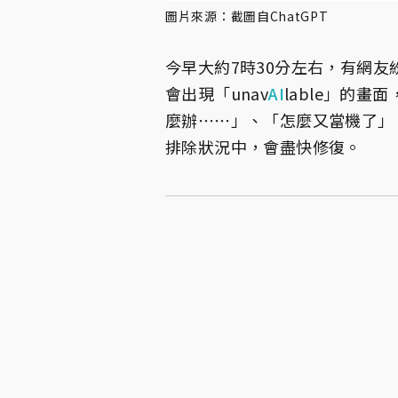
圖片來源：截圖自ChatGPT
今早大約7時30分左右，有網友
會出現「unav
AI
lable」的
麼辦⋯⋯」、「怎麼又當機了」、
排除狀況中，會盡快修復。