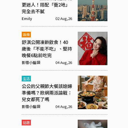
更迷人！搭配「衝2地」
完全去不膩
Emily
02 Aug,26
娛樂
舒淇公開凍齡飲食！40
歲後「不能不吃」、堅持
晚餐6點前吃完
影憶小腦袋
04 Aug,26
生活
公公的父親節大餐該媳婦
準備嗎？掀網兩派論戰：
兒女都死了嗎
影憶小腦袋
04 Aug,26
話題