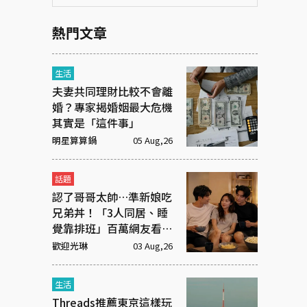
熱門文章
生活
夫妻共同理財比較不會離
婚？專家揭婚姻最大危機
其實是「這件事」
明星算算鍋
05 Aug,26
話題
認了哥哥太帥…準新娘吃
兄弟丼！「3人同居、睡
覺靠排班」百萬網友看傻
眼
歡迎光琳
03 Aug,26
生活
Threads推薦東京這樣玩