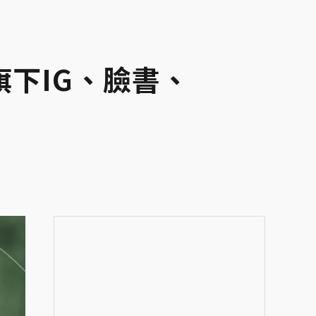
旗下IG、臉書、