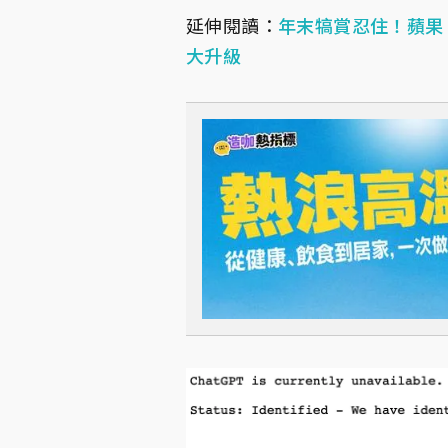
延伸閱讀：
年末犒賞忍住！蘋果「
大升級