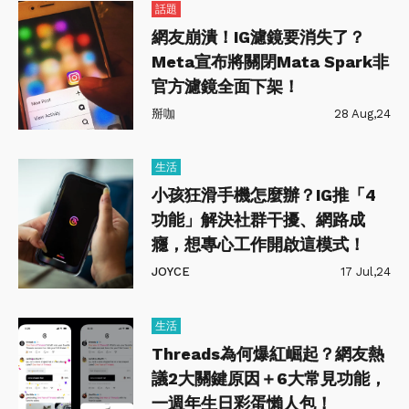
話題
網友崩潰！IG濾鏡要消失了？
Meta宣布將關閉Mata Spark非
官方濾鏡全面下架！
掰咖
28 Aug,24
生活
小孩狂滑手機怎麼辦？IG推「4
功能」解決社群干擾、網路成
癮，想專心工作開啟這模式！
JOYCE
17 Jul,24
生活
Threads為何爆紅崛起？網友熱
議2大關鍵原因＋6大常見功能，
一週年生日彩蛋懶人包！