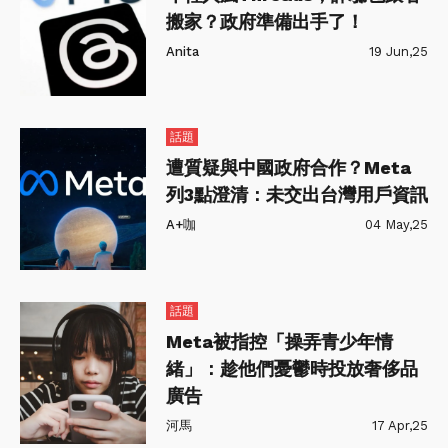
搬家？政府準備出手了！
Anita
19 Jun,25
話題
遭質疑與中國政府合作？Meta
列3點澄清：未交出台灣用戶資訊
A+咖
04 May,25
話題
Meta被指控「操弄青少年情
緒」：趁他們憂鬱時投放奢侈品
廣告
河馬
17 Apr,25