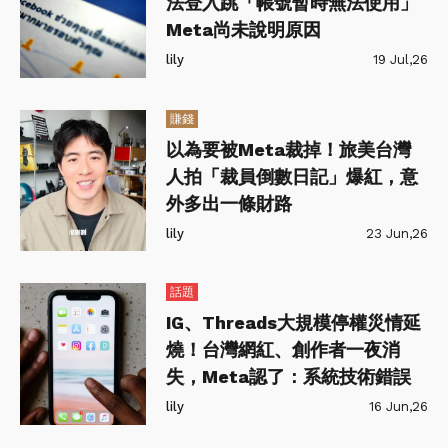
法登入跳「帳號暫時無法使用」
Meta尚未說明原因
lily
19 Jul,26
賺錢
以為要被Meta裁掉！旅美台灣
人拍「裁員倒數日記」爆紅，意
外多出一條財路
lily
23 Jun,26
話題
IG、Threads大規模停權災情延
燒！台灣網紅、創作者一夜消
失，Meta認了：系統技術錯誤
lily
16 Jun,26