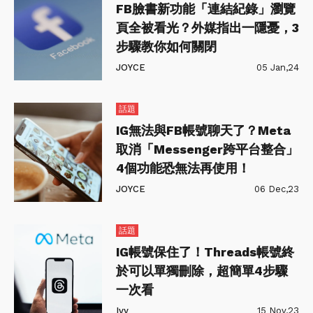
FB臉書新功能「連結紀錄」瀏覽
頁全被看光？外媒指出一隱憂，3
步驟教你如何關閉
JOYCE
05 Jan,24
話題
IG無法與FB帳號聊天了？Meta
取消「Messenger跨平台整合」
4個功能恐無法再使用！
JOYCE
06 Dec,23
話題
IG帳號保住了！Threads帳號終
於可以單獨刪除，超簡單4步驟
一次看
Ivy
15 Nov,23