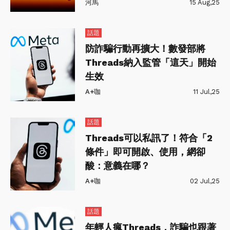
河馬
15 Aug,25
話題
防詐騙行動再擴大！數發部將
Threads納入監管「這天」開始
生效
A+咖
11 Jul,25
話題
Threads可以私訊了！符合「2
條件」即可開啟、使用，網卻
酸：意義在哪？
A+咖
02 Jul,25
話題
年輕人瘋Threads，詐騙也跟著