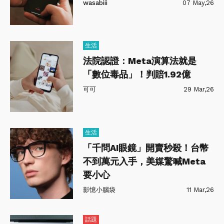
wasabiii
07 May,26
生活
法院認證：Meta演算法就是
「數位毒品」！判賠1.92億
可可
29 Mar,26
生活
「千問AI眼鏡」開賣秒殺！台幣
不到萬元入手，美媒驚喊Meta
要小心
影憶小腦袋
11 Mar,26
話題