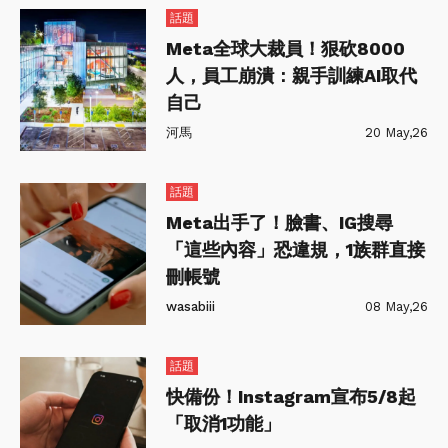
話題
Meta全球大裁員！狠砍8000
人，員工崩潰：親手訓練AI取代
自己
河馬
20 May,26
話題
Meta出手了！臉書、IG搜尋
「這些內容」恐違規，1族群直接
刪帳號
wasabiii
08 May,26
話題
快備份！Instagram宣布5/8起
「取消1功能」