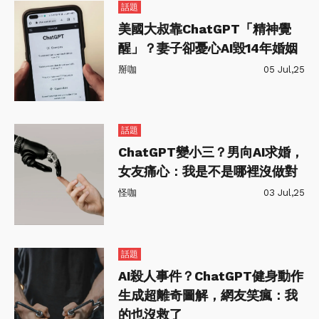
話題
美國大叔靠ChatGPT「精神覺
醒」？妻子卻憂心AI毀14年婚姻
掰咖
05 Jul,25
話題
ChatGPT變小三？男向AI求婚，
女友痛心：我是不是哪裡沒做對
怪咖
03 Jul,25
話題
AI殺人事件？ChatGPT健身動作
生成超離奇圖解，網友笑瘋：我
的也沒救了