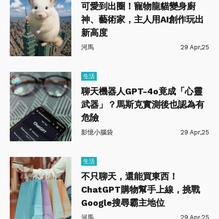
可愛到出圈！寵物龍貓變身廚
神、藝術家，主人用AI創作玩出
新高度
河馬
29 Apr,25
生活
聊天機器人GPT-4o竟成「心靈
武器」？馬斯克實測後也認為有
危險
影憶小腦袋
29 Apr,25
生活
不只聊天，還能買東西！
ChatGPT購物幫手上線，挑戰
Google搜尋霸主地位
河馬
29 Apr,25