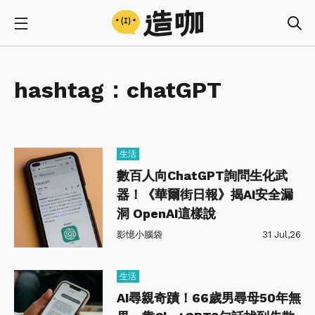
hashtag：
chatGPT
生活
數百人向ChatGPT詢問生化武
器！《華爾街日報》揭AI安全漏
洞 OpenAI這樣說
影憶小腦袋
31 Jul,26
生活
AI尋親奇蹟！66歲男尋母50年無