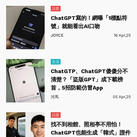
話題
ChatGPT寫的！網曝「1標點符
號」就能看出AI口吻
JOYCE
16 Apr,25
生活
ChatGTP、ChatGPT傻傻分不
清楚？「盜版GPT」成下載榜
首，5招防範仿冒App
河馬
05 Apr,25
話題
找不到相館、照相亭不用怕！
ChatGPT也能生成「韓式」證件