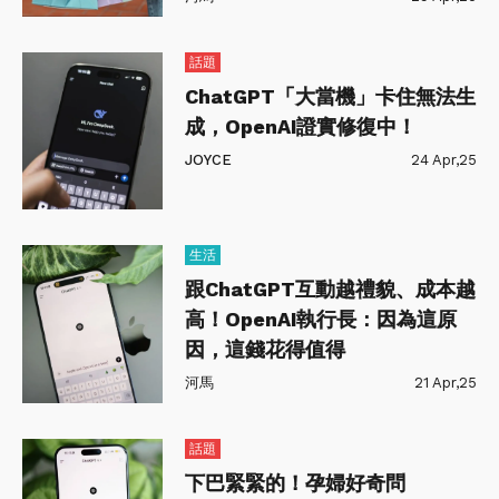
話題
ChatGPT「大當機」卡住無法生
成，OpenAI證實修復中！
JOYCE
24 Apr,25
生活
跟ChatGPT互動越禮貌、成本越
高！OpenAI執行長：因為這原
因，這錢花得值得
河馬
21 Apr,25
話題
下巴緊緊的！孕婦好奇問