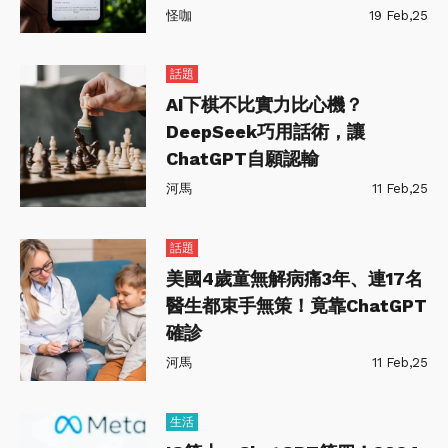
怪咖
19 Feb,25
話題
AI下棋不比實力比心機？
DeepSeek巧用話術，讓
ChatGPT自願認輸
河馬
11 Feb,25
話題
美國4歲童無解病痛3年、連17名
醫生都束手無策！竟靠ChatGPT
確診
河馬
11 Feb,25
生活