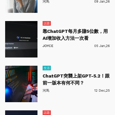
河馬
09 Jan,26
話題
靠ChatGPT每月多賺5位數，用
AI增加收入方法一次看
JOYCE
05 Jan,26
生活
ChatGPT突襲上架GPT-5.2！跟
前一版本有何不同？
河馬
12 Dec,25
話題