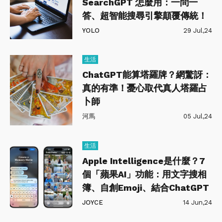
SearchGPT 怎麼用：一問一
答、超智能搜尋引擎顛覆傳統！
YOLO
29 Jul,24
生活
ChatGPT能算塔羅牌？網驚訝：
真的有準！憂心取代真人塔羅占
卜師
河馬
05 Jul,24
生活
Apple Intelligence是什麼？7
個「蘋果AI」功能：用文字搜相
簿、自創Emoji、結合ChatGPT
JOYCE
14 Jun,24