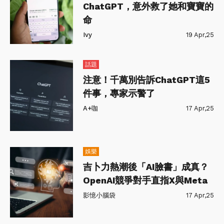
ChatGPT，意外救了她和寶寶的
命
Ivy
19 Apr,25
話題
注意！千萬別告訴ChatGPT這5
件事，專家示警了
A+咖
17 Apr,25
娛樂
吉卜力熱潮後「AI臉書」成真？
OpenAI競爭對手直指X與Meta
影憶小腦袋
17 Apr,25