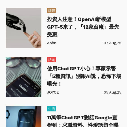
賺錢
投資人注意！OpenAI新模型
GPT-5來了，「12家台廠」最先
受惠
Aohn
07 Aug,25
話題
使用ChatGPT小心！專家示警
「5種資訊」別跟AI說，恐怖下場
曝光！
JOYCE
05 Aug,25
生活
11萬筆ChatGPT對話Google查
得到：求職資料、性愛話題全曝