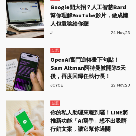
Google開大招？人工智慧Bard
幫你理解YouTube影片，做成懶
人包還唸給你聽
J
24 Nov,23
話題
OpenAI宮鬥逆轉畫下句點！
Sam Altman阿特曼被開除5天
後，再度回歸任執行長！
JOYCE
22 Nov,23
話題
你的私人助理來報到囉！LINE將
推新功能「AI寫手」想不出吸睛
行銷文案，讓它幫你過關