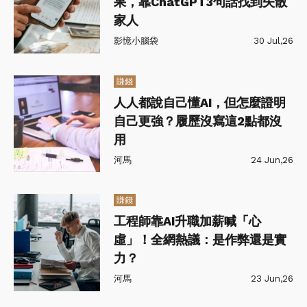
果，靠ChatGPT3句話找到失散
家人
影憶小腦袋
30 Jul,26
賺錢
人人都說自己懂AI，但怎麼證明
自己更強？履歷沒寫這2點都沒
用
河馬
24 Jun,26
賺錢
工程師靠AI升職加薪喊「心
虛」！全網熱議：是作弊還是實
力？
河馬
23 Jun,26