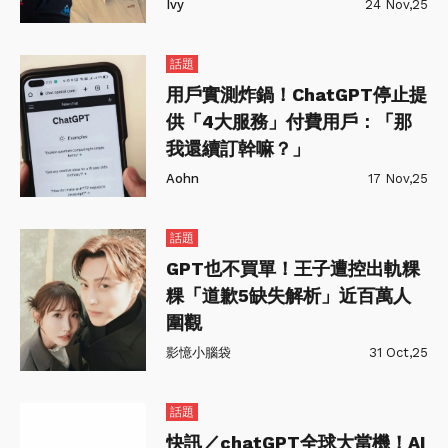
Ivy
24 Nov,25
話題
用戶實測炸鍋！ChatGPT停止提
供「4大服務」付費用戶：「那
我還續訂幹嘛？」
Aohn
17 Nov,25
話題
GPT也不買單！王子遭控出軌粿
粿「道歉5缺失解析」近百萬人
圍觀
影憶小腦袋
31 Oct,25
話題
快訊／chatGPT全球大當機！AI