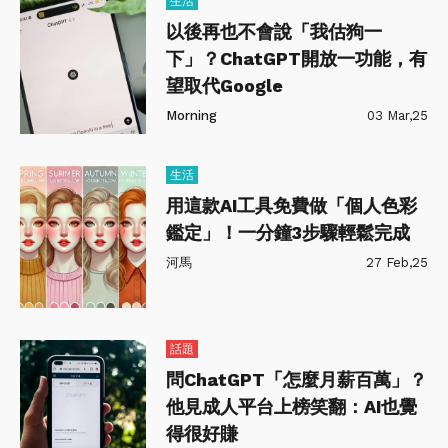
生活
以後再也不會說「我估狗一
下」？ChatGPT開放一功能，有
望取代Google
Morning
03 Mar,25
生活
用這款AI工具免費做「個人色彩
鑑定」！一分鐘3步驟輕鬆完成
河馬
27 Feb,25
話題
問ChatGPT「怎麼月薪百萬」？
他見成人平台上榜笑翻：AI也覺
得很好賺