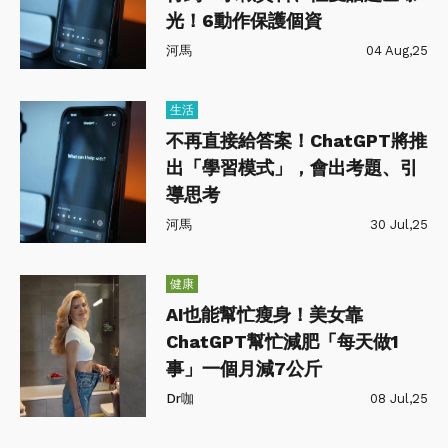
光！6動作保護個資
河馬
04 Aug,25
生活
不再直接給答案！ChatGPT將推
出「學習模式」，會出考題、引
導思考
河馬
30 Jul,25
健康
AI也能幫忙瘦身！美女靠
ChatGPT幫忙減肥「每天做1
事」一個月減7公斤
Dr咖
08 Jul,25