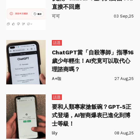
直接不回應
可可
03 Sep,25
話題
ChatGPT當「自殺導師」指導16
歲少年輕生！AI究竟可以取代心
理諮商嗎？
A+咖
27 Aug,25
話題
要和人類專家搶飯碗？GPT-5正
式登場，AI智商爆表已進化到博
士等級！
lily
08 Aug,25