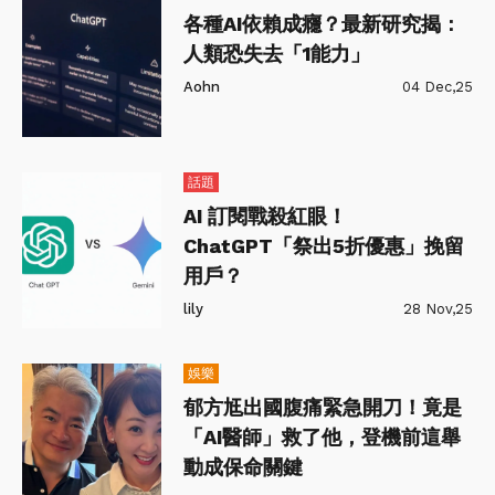
各種AI依賴成癮？最新研究揭：
人類恐失去「1能力」
Aohn
04 Dec,25
話題
AI 訂閱戰殺紅眼！
ChatGPT「祭出5折優惠」挽留
用戶？
lily
28 Nov,25
娛樂
郁方尪出國腹痛緊急開刀！竟是
「AI醫師」救了他，登機前這舉
動成保命關鍵