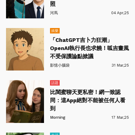
照
河馬
04 Apr,25
娛樂
「ChatGPT吉卜力狂潮」
OpenAI執行長也求饒！呱吉畫風
不受保護論點掀議
影憶小腦袋
31 Mar,25
話題
比閨蜜聊天更私密！網一致認
同：這App絕對不能被任何人看
到
Morning
17 Mar,25