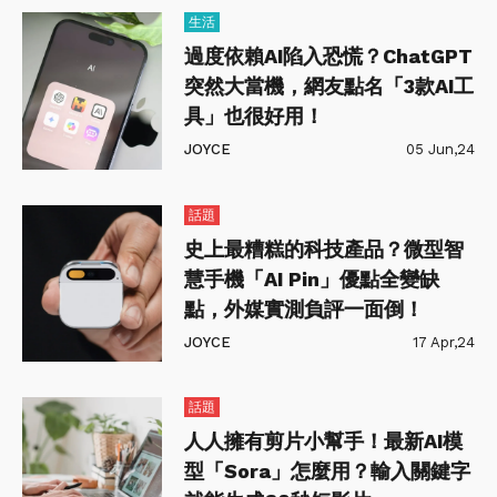
生活
過度依賴AI陷入恐慌？ChatGPT
突然大當機，網友點名「3款AI工
具」也很好用！
JOYCE
05 Jun,24
話題
史上最糟糕的科技產品？微型智
慧手機「AI Pin」優點全變缺
點，外媒實測負評一面倒！
JOYCE
17 Apr,24
話題
人人擁有剪片小幫手！最新AI模
型「Sora」怎麼用？輸入關鍵字