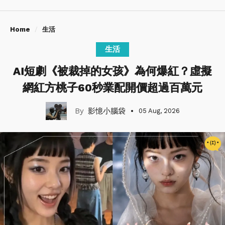
Home
生活
生活
AI短劇《被裁掉的女孩》為何爆紅？虛擬
網紅方桃子60秒業配開價超過百萬元
影憶小腦袋
05 Aug, 2026