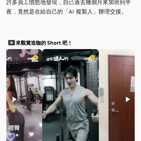
許多員工憤怒地發現，自己過去幾個月來加班到半
夜，竟然是在給自己的「AI 複製人」辦理交接。
smart_display
來觀賞造咖的 Short 吧！
play_arrow
play_arrow
play_arrow