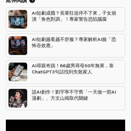
延伸閱讀
AI短劇成癮？長輩狂追停不下來，子女崩
潰「角色對調」！專家警告恐陷腦腐
AI短劇越看越不舒服？專家解析AI臉「恐
怖谷效應」
AI尋親奇蹟！66歲男尋母50年無果，靠
ChatGPT3句話找到失散家人
談AI創作！劉宇寧不守舊「一天做一部AI
漫劇」、方文山揭取代關鍵