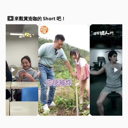
smart_display
來觀賞造咖的 Short 吧！
play_arrow
play_arrow
play_arrow