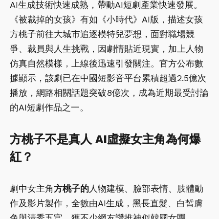
AI生成技術快速成熟，帶動AI短劇產業快速發展。
《被裁掉的女孩》有如《小時代》AI版，描述女孩
方桃子前往大城市追逐模特兒夢想，面對職場競
爭、裁員與人生挑戰，因劇情貼近現實，加上人物
仿真自然模樣，上線後迅速引發關注。官方公布數
據顯示，該劇已在中國短影音平台累積超過2.5億次
播放，網路相關話題突破8億次，成為近期最受討論
的AI短劇作品之一。
方桃子不是真人 AI虛擬女主角為何爆
紅？
劇中女主角
方桃子的
人物建模、臉部表情、肢體動
作及影片製作，全數由AI生成，黑長直髮、白皙膚
色與清秀五官，獲不少網友讚推神似韓國女團