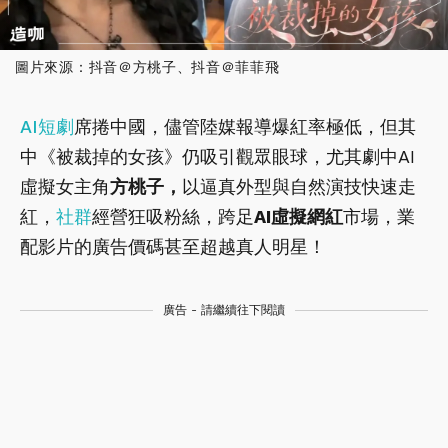
圖片來源：抖音＠方桃子、抖音＠菲菲飛
AI
短劇
席捲中國，儘管陸媒報導爆紅率極低，但其
中《被裁掉的女孩》仍吸引觀眾眼球，尤其劇中AI
虛擬女主角
方桃子
，
以逼真外型與自然演技快速走
紅，
社群
經營狂吸粉絲，跨足
AI虛擬網紅
市場，業
配影片的廣告價碼甚至超越真人明星！
廣告 - 請繼續往下閱讀