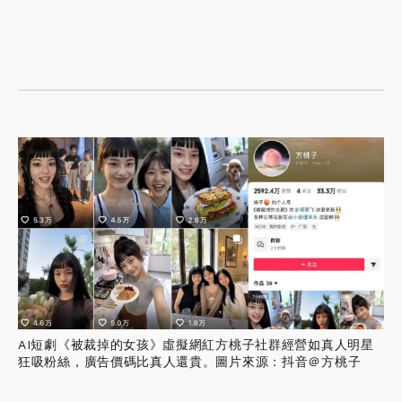
AI短劇《被裁掉的女孩》虛擬網紅方桃子社群經營如真人明星
狂吸粉絲，廣告價碼比真人還貴。圖片來源：抖音＠方桃子