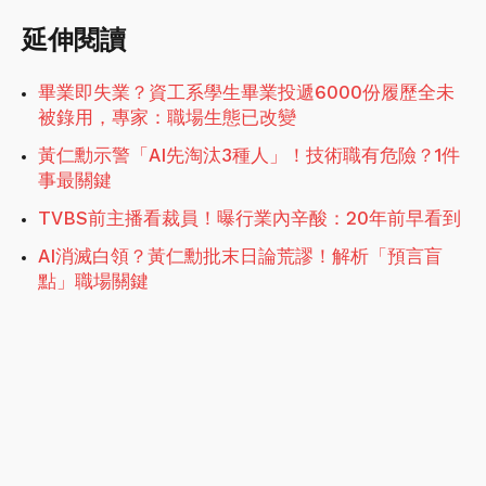
延伸閱讀
畢業即失業？資工系學生畢業投遞6000份履歷全未
被錄用，專家：職場生態已改變
黃仁勳示警「AI先淘汰3種人」！技術職有危險？1件
事最關鍵
TVBS前主播看裁員！曝行業內辛酸：20年前早看到
AI消滅白領？黃仁勳批末日論荒謬！解析「預言盲
點」職場關鍵