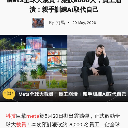
Meta全球大裁員！狠砍8000人，員工崩
潰：親手訓練AI取代自己
河馬
20 May, 2026
科技
巨擘
meta
於5月20日拋出震撼彈，正式啟動全
球大
裁員
！本次預計狠砍約 8,000 名員工，佔全球