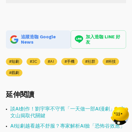
追蹤造咖 Google
加入造咖 LINE 好
News
友
短劇
3C
AI
手機
社群
科技
戲劇
延伸閱讀
談AI創作！劉宇寧不守舊「一天做一部AI漫劇」、方
文山揭取代關鍵
AI短劇越看越不舒服？專家解析AI臉「恐怖谷效應」