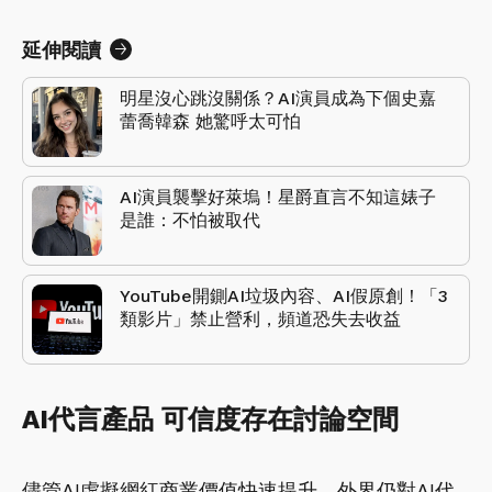
延伸閱讀
明星沒心跳沒關係？AI演員成為下個史嘉
蕾喬韓森 她驚呼太可怕
AI演員襲擊好萊塢！星爵直言不知這婊子
是誰：不怕被取代
YouTube開鍘AI垃圾內容、AI假原創！「3
類影片」禁止營利，頻道恐失去收益
AI代言產品 可信度存在討論空間
儘管AI虛擬網紅商業價值快速提升，外界仍對AI代