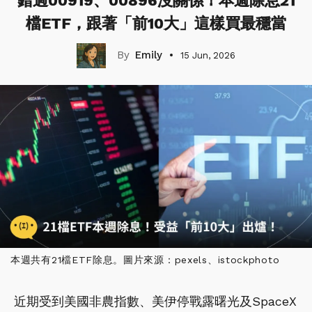
錯過00919、00896沒關係！本週除息21
檔ETF，跟著「前10大」這樣買最穩當
Emily
15 Jun, 2026
本週共有21檔ETF除息。圖片來源：pexels、istockphoto
近期受到美國非農指數、美伊停戰露曙光及SpaceX