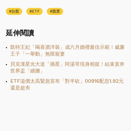
台股
ETF
股票
延伸閱讀
凱特王妃「喝喜酒洋裝」成六月婚禮最佳示範！威廉
王子「一舉動」無限寵妻
貝克漢星光大道「摘星」阿湯哥現身相挺！結束直奔
世界盃「續攤」
ETF溢價太高緊急宣布「對半砍」00916配息1.92元
還是超夯