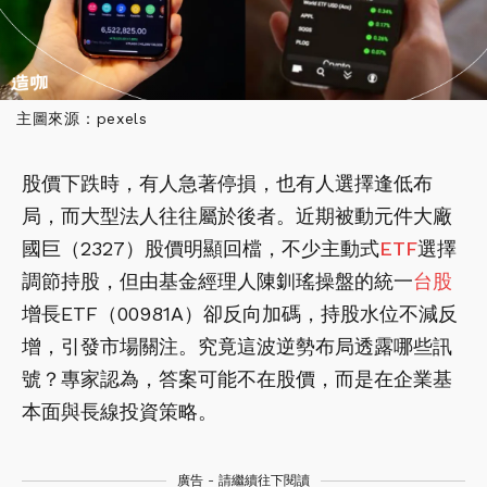
主圖來源：pexels
股價下跌時，有人急著停損，也有人選擇逢低布
局，而大型法人往往屬於後者。近期被動元件大廠
國巨（2327）股價明顯回檔，不少主動式
ETF
選擇
調節持股，但由基金經理人陳釧瑤操盤的統一
台股
增長ETF（00981A）卻反向加碼，持股水位不減反
增，引發市場關注。究竟這波逆勢布局透露哪些訊
號？專家認為，答案可能不在股價，而是在企業基
本面與長線投資策略。
廣告 - 請繼續往下閱讀