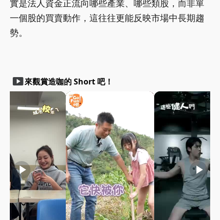
實是法人資金正流向哪些產業、哪些類股，而非單
一個股的買賣動作，這往往更能反映市場中長期趨
勢。
smart_display
來觀賞造咖的 Short 吧！
play_arrow
play_arrow
play_arrow