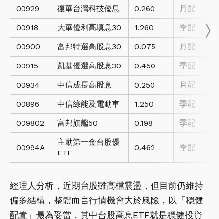
00929
復華台灣科技優息
0.260
月配
00918
大華優利高填息30
1.260
季配
00900
富邦特選高股息30
0.075
月配
00915
凱基優選高股息30
0.450
季配
00934
中信成長高股息
0.250
月配
00896
中信綠能及電動車
1.250
季配
009802
富邦旗艦50
0.198
季配
主動第一金台股優
00994A
0.462
季配
ETF
經理人分析，近期台股雖高檔震盪，但目前仍維持
偏多結構，整體而言行情機會大於風險，以「穩健
配置」最為妥當，其中台股高息ETF就是穩健投資