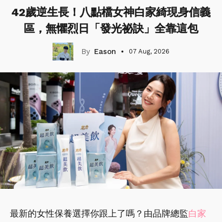
42歲逆生長！八點檔女神白家綺現身信義
區，無懼烈日「發光祕訣」全靠這包
Eason
07 Aug, 2026
最新的女性保養選擇你跟上了嗎？由品牌總監
白家