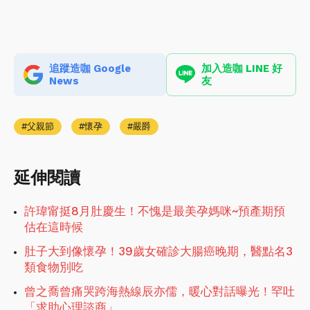
追蹤造咖 Google
加入造咖 LINE 好
News
友
父親節
懷孕
嚴爵
延伸閱讀
許瑋甯挺8月肚慶生！不愧是最美孕媽咪~預產期預
估在這時候
肚子大到像懷孕！39歲女確診大腸癌晚期，醫點名3
類食物別吃
曾之喬曾痛哭跨海熱線辰亦儒，暖心對話曝光！罕吐
「求助心理諮商」