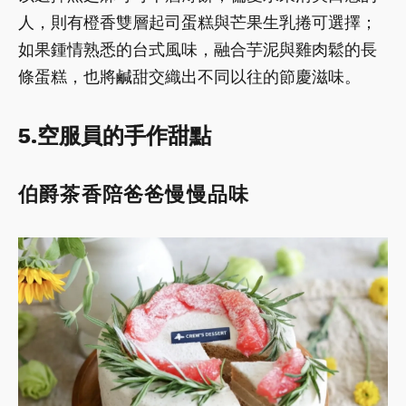
人，則有橙香雙層起司蛋糕與芒果生乳捲可選擇；
如果鍾情熟悉的台式風味，融合芋泥與雞肉鬆的長
條蛋糕，也將鹹甜交織出不同以往的節慶滋味。
5.空服員的手作甜點
伯爵茶香陪爸爸慢慢品味