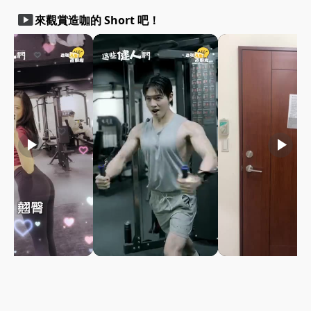
smart_display
來觀賞造咖的 Short 吧！
play_arrow
play_arrow
play_arrow