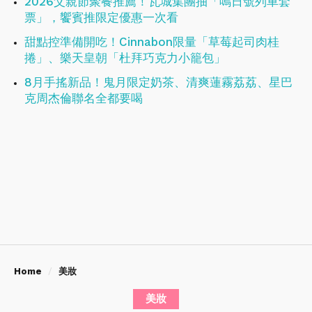
2026父親節聚餐推薦！瓦城集團抽「鳴日號列車套
票」，饗賓推限定優惠一次看
甜點控準備開吃！Cinnabon限量「草莓起司肉桂
捲」、樂天皇朝「杜拜巧克力小籠包」
8月手搖新品！鬼月限定奶茶、清爽蓮霧荔荔、星巴
克周杰倫聯名全都要喝
Home
美妝
美妝