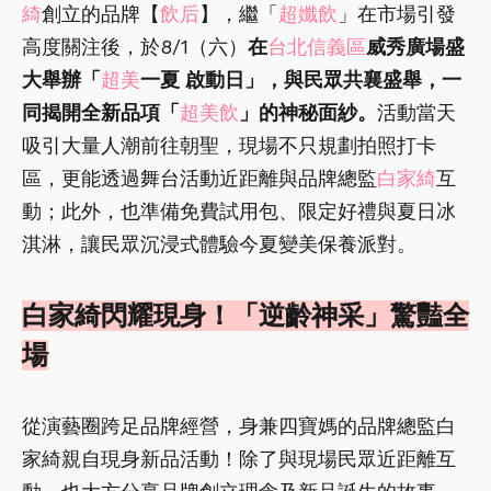
綺
創立的品牌【
飲后
】，繼「
超孅飲
」在市場引發
高度關注後，於8/1（六）
在
台北信義區
威秀廣場盛
大舉辦「
超美
一夏 啟動日」，與民眾共襄盛舉，一
同揭開全新品項「
超美飲
」的神秘面紗。
活動當天
吸引大量人潮前往朝聖，現場不只規劃拍照打卡
區，更能透過舞台活動近距離與品牌總監
白家綺
互
動；此外，也準備免費試用包、限定好禮與夏日冰
淇淋，讓民眾沉浸式體驗今夏變美保養派對。
白家綺閃耀現身！「逆齡神采」驚豔全
場
從演藝圈跨足品牌經營，身兼四寶媽的品牌總監白
家綺親自現身新品活動！除了與現場民眾近距離互