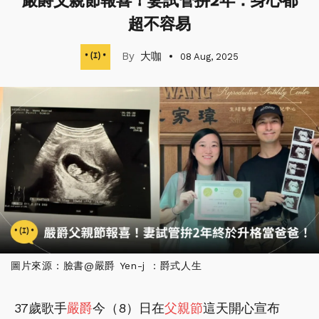
嚴爵父親節報喜！妻試管拚2年：身心都
超不容易
大咖
08 Aug, 2025
圖片來源：臉書@嚴爵 Yen-j ：爵式人生
37歲歌手
嚴爵
今（8）日在
父親節
這天開心宣布