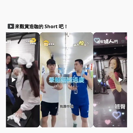
smart_display
來觀賞造咖的 Short 吧！
play_arrow
play_arrow
play_arrow