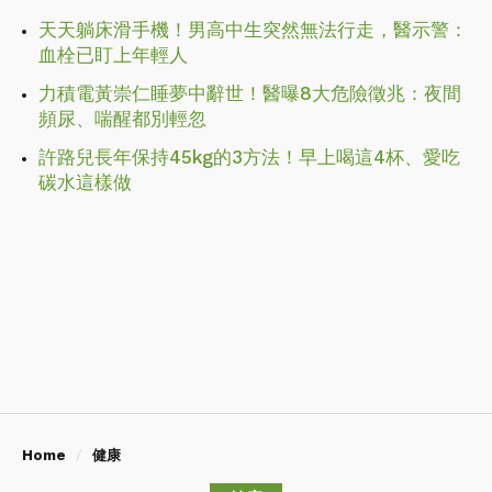
天天躺床滑手機！男高中生突然無法行走，醫示警：
血栓已盯上年輕人
力積電黃崇仁睡夢中辭世！醫曝8大危險徵兆：夜間
頻尿、喘醒都別輕忽
許路兒長年保持45kg的3方法！早上喝這4杯、愛吃
碳水這樣做
Home
健康