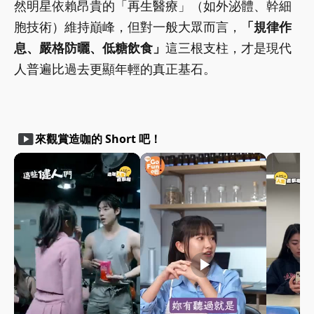
然明星依賴昂貴的「再生醫療」（如外泌體、幹細
胞技術）維持巔峰，但對一般大眾而言，
「規律作
息、嚴格防曬、低糖飲食」
這三根支柱，才是現代
人普遍比過去更顯年輕的真正基石。
smart_display
來觀賞造咖的 Short 吧！
play_arrow
play_arrow