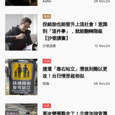
Aohn
29 Nov,24
賺錢
投錯胎也能晉升上流社會！意識
到「這件事」，就能翻轉階級
【沙發讀書】
沙發讀書
12 Nov,24
話題
捷運「靠右站立」潛規則難以更
改！台日情形超相似
怪咖
08 Nov,24
話題
要改變舊觀念了！北捷加強宣導