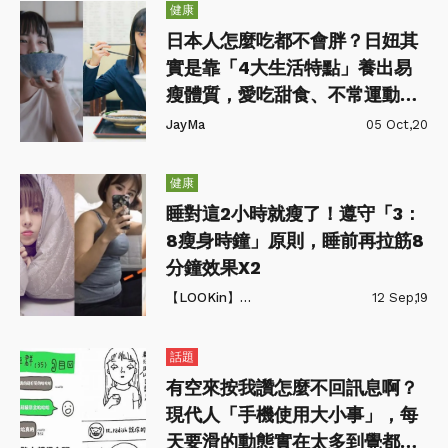
健康
日本人怎麼吃都不會胖？日妞其
實是靠「4大生活特點」養出易
瘦體質，愛吃甜食、不常運動照
樣纖細？
JayMa
05 Oct,20
健康
睡對這2小時就瘦了！遵守「3：
8瘦身時鐘」原則，睡前再拉筋8
分鐘效果X2
【LOOKin】美人時髦話題網
12 Sep,19
話題
有空來按我讚怎麼不回訊息啊？
現代人「手機使用大小事」，每
天要滑的動態實在太多到覺都睡