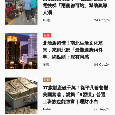
電扶梯「兩側都可站」幫助疏導
人潮
A+咖
24 Oct,24
話題
北漂族超懂！南北生活文化差
異，來到北部「最難適應14件
事」網點頭：深有同感
掰咖
04 Oct,24
賺錢
37歲財產破千萬！從平凡爸爸變
美國富翁，親揭「5習慣」普通
上班族也能致富｜理財小白
Aohn
27 Sep,24