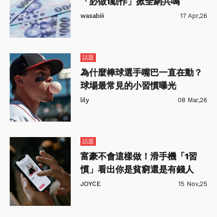
「必做1動作」掀全網共鳴
wasabiii
17 Apr,26
話題
為什麼棒球選手嘴巴一直在動？
球場最常見的小習慣曝光
lily
08 Mar,26
話題
富豪不會這樣做！滑手機「1習
慣」看出你是貧窮還是有錢人
JOYCE
15 Nov,25