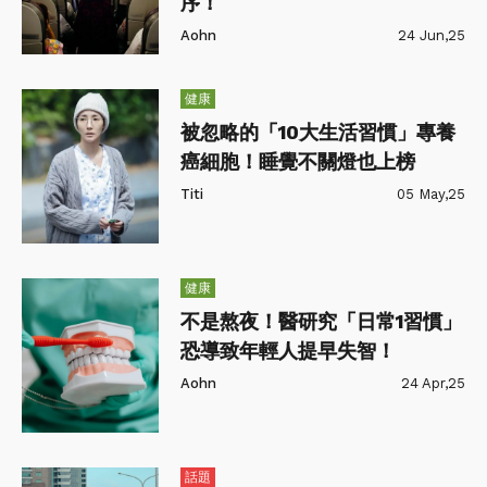
序！
Aohn
24 Jun,25
健康
被忽略的「10大生活習慣」專養
癌細胞！睡覺不關燈也上榜
Titi
05 May,25
健康
不是熬夜！醫研究「日常1習慣」
恐導致年輕人提早失智！
Aohn
24 Apr,25
話題