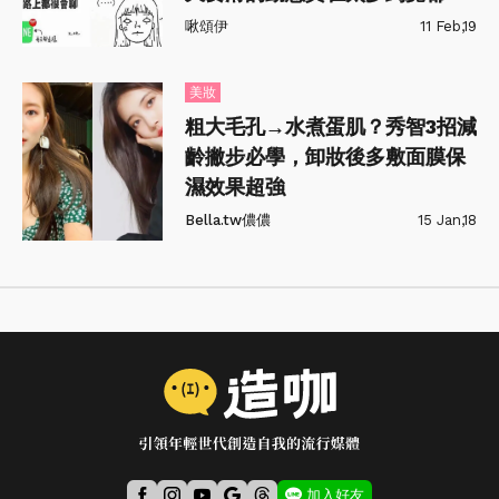
不飽啦
啾頌伊
11 Feb,19
美妝
粗大毛孔→水煮蛋肌？秀智3招減
齡撇步必學，卸妝後多敷面膜保
濕效果超強
Bella.tw儂儂
15 Jan,18
加入好友