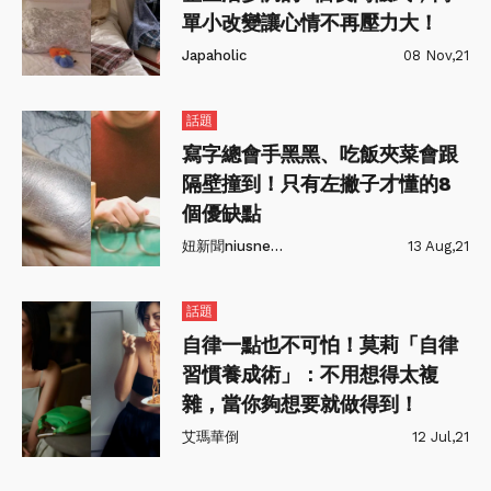
單小改變讓心情不再壓力大！
Japaholic
08 Nov,21
話題
寫字總會手黑黑、吃飯夾菜會跟
隔壁撞到！只有左撇子才懂的8
個優缺點
妞新聞niusnews
13 Aug,21
話題
自律一點也不可怕！莫莉「自律
習慣養成術」：不用想得太複
雜，當你夠想要就做得到！
艾瑪華倒
12 Jul,21