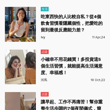
生活
吃東西快的人比較自私？從4個
飲食習慣看隱藏個性，把愛吃的
留到最後反應能力差？
Ivy
11 Apr,24
話題
小確幸不用花錢買！多投資這5
個生活習慣，就能提高生活滿意
度、幸福感！
河馬
19 Oct,22
話題
讓早起、工作不再痛苦！幫你重
整生活步調的7個夜間儀式，簡