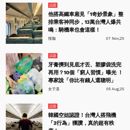
話題
他搭高鐵車廂見「1奇妙景象」整
排乘客神同步，13萬台灣人爆共
鳴：騎機車也會這樣！
怪咖
07 Nov,25
話題
牙膏擠到見底才丟、塑膠袋洗完
再用？10個「窮人習慣」曝光 ！
專家說「你比有錢人還聰明」
女子漾
05 Aug,25
話題
韓國空姐認證！台灣人搭飛機
「2行為」獲讚，真的超有秩