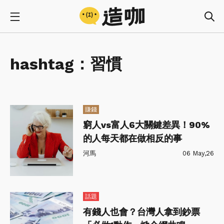
hashtag：
習慣
賺錢
窮人vs富人6大關鍵差異！90%
的人每天都在做相反的事
河馬
06 May,26
話題
有錢人也會？台灣人拿到鈔票