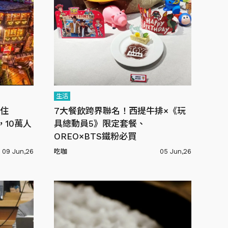
生活
住
7大餐飲跨界聯名！西提牛排×《玩
10萬人
具總動員5》限定套餐、
OREO×BTS鐵粉必買
09 Jun,26
吃咖
05 Jun,26