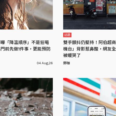
話題
師曝「降溫順序」不是狂喝
雙手顫抖仍堅持！阿伯超商
門前先做1件事，更能預防
機台」背影惹鼻酸，網友全
被暖哭了
04 Aug,26
掰咖