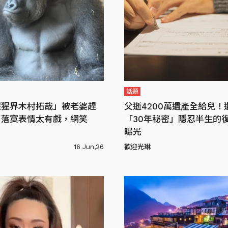
話題
猩猩界木村拓哉」被老婆趕
父逝4200萬遺產全給兒！
？落寞表情太有戲，網笑
「30年秘密」隱忍半生的
曝光
16 Jun,26
歡迎光琳