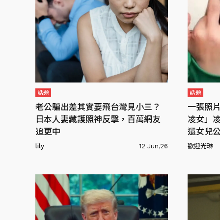
話題
話題
老公騙出差其實要飛台灣見小三？
一張照
日本人妻藏護照神反擊，百萬網友
凌女」
追更中
還女兒
lily
12 Jun,26
歡迎光琳