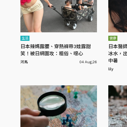
生活
健康
日本辣媽露腰、穿熱褲帶3娃露甜
日本醫
笑！被日網圍攻：粗俗、噁心
冰水，出
中暑
河馬
04 Aug,26
lily