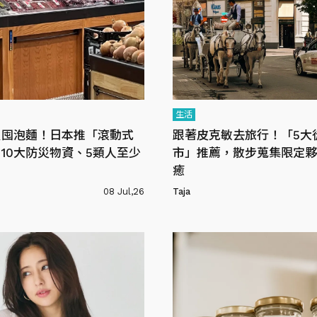
生活
只囤泡麵！日本推「滾動式
跟著皮克敏去旅行！「5大
10大防災物資、5類人至少
市」推薦，散步蒐集限定夥
癒
08 Jul,26
Taja