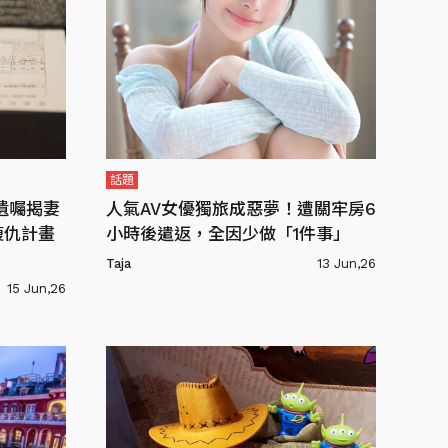
話題
遺囑揭妻
人氣AV女優獨旅成惡夢！遭關牢房6
復仇計畫
小時後遣返，全因少做「1件事」
Taja
13 Jun,26
15 Jun,26