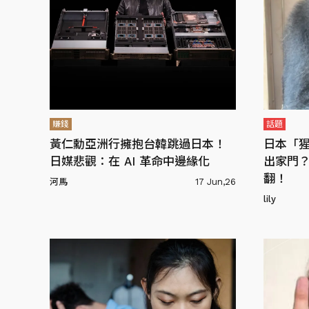
賺錢
話題
黃仁勳亞洲行擁抱台韓跳過日本！
日本「
日媒悲觀：在 AI 革命中邊緣化
出家門
翻！
河馬
17 Jun,26
lily