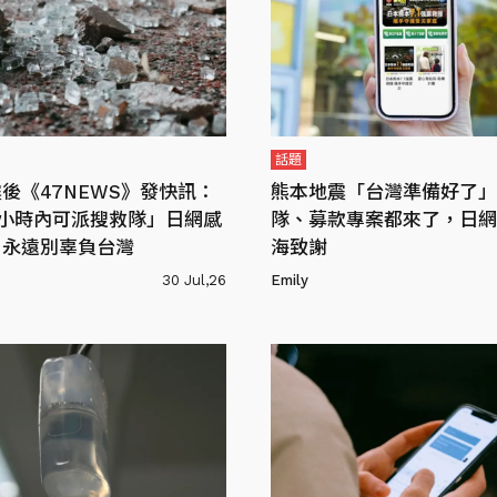
話題
後《47NEWS》發快訊：
熊本地震「台灣準備好了」
4小時內可派搜救隊」日網感
隊、募款專案都來了，日網
：永遠別辜負台灣
海致謝
30 Jul,26
Emily