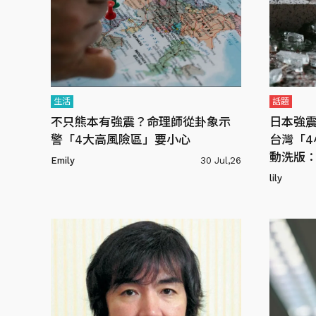
生活
話題
不只熊本有強震？命理師從卦象示
日本強震
警「4大高風險區」要小心
台灣「
動洗版
Emily
30 Jul,26
lily