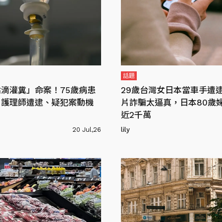
話題
滴灌糞」命案！75歲病患
29歲台灣女日本當車手遭逮
，護理師遭逮、疑犯案動機
片詐騙太逼真，日本80歲
近2千萬
20 Jul,26
lily