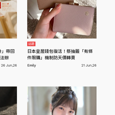
話題
分」帶回
日本皇居錢包復活！祭抽籤「有條
法辦
件限購」機制防天價轉賣
26 Jun,26
Emily
21 Jun,26