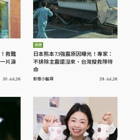
健康
！救難
日本熊本7.1強震原因曝光！專家：
一片淚
不排除主震還沒來、台灣搜救隊待
命
30 Jul,26
影憶小腦袋
29 Jul,26