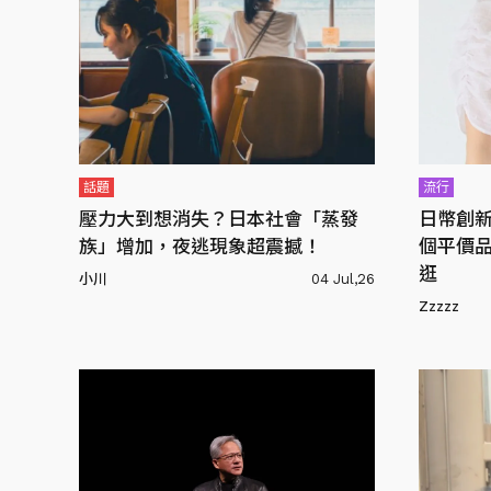
話題
流行
壓力大到想消失？日本社會「蒸發
日幣創新
族」增加，夜逃現象超震撼！
個平價
逛
小川
04 Jul,26
Zzzzz