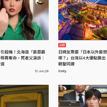
話題
片引殺機！北海道「最惡霸
日網友票選「日本以外最想
凌辱再奪命，死者父淚訴：
哪？」台灣以4大優點勝出，
公道
朝聖同讚
12 Jun,26
Emily