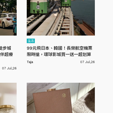
生活
徒步城
99元飛日本、韓國！長榮航空機票
伴超療
限時搶，環球影城買一送一超划算
Taja
07 Jul,26
07 Jul,26