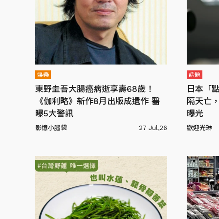
娛樂
話題
東野圭吾大腸癌病逝享壽68歲！
日本「點
《伽利略》新作8月出版成遺作 醫
隔天亡
曝5大警訊
曝光
影憶小腦袋
27 Jul,26
歡迎光琳