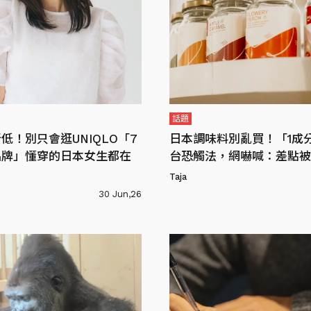
話題
低！別只會逛UNIQLO「7
日本調味料別亂買！「1成
品牌」懂穿的日本女生都在
台恐觸法，網嚇喊：差點被
Taja
30 Jun,26