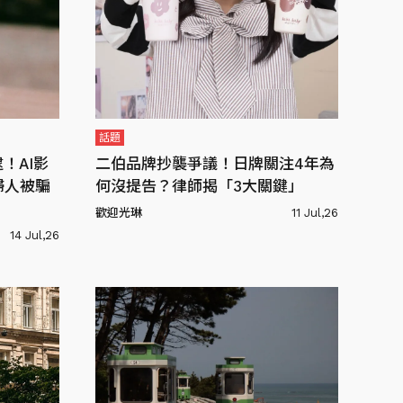
話題
！AI影
二伯品牌抄襲爭議！日牌關注4年為
婦人被騙
何沒提告？律師揭「3大關鍵」
歡迎光琳
11 Jul,26
14 Jul,26