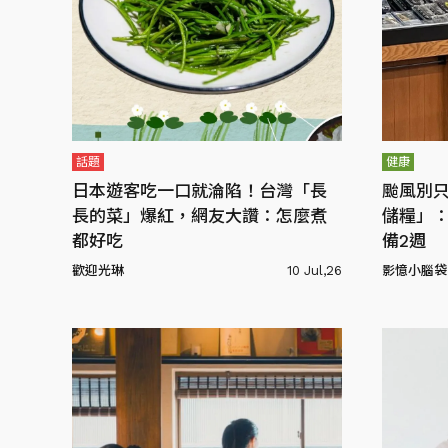
話題
健康
日本遊客吃一口就淪陷！台灣「長
颱風別
長的菜」爆紅，網友大讚：怎麼煮
儲糧」：
都好吃
備2週
歡迎光琳
10 Jul,26
影憶小腦袋