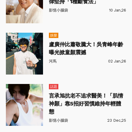
律堅持「1種斷食法」
影憶小腦袋
10 Jan,26
娛樂
盧廣仲比蕭敬騰大！吳青峰年齡
曝光掀童顏震撼
河馬
02 Jan,26
話題
言承旭抗老不追求醫美！「肌情
神顏」靠5招好習慣維持年輕體
態
影憶小腦袋
23 Dec,25