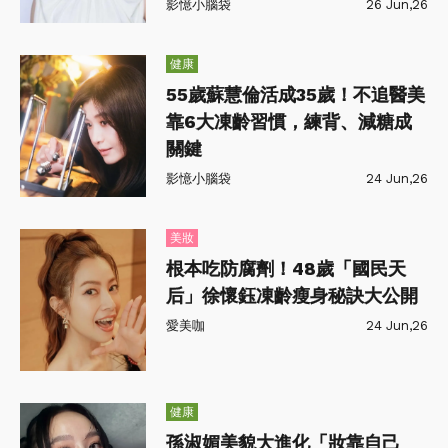
影憶小腦袋
26 Jun,26
健康
55歲蘇慧倫活成35歲！不追醫美
靠6大凍齡習慣，練背、減糖成
關鍵
影憶小腦袋
24 Jun,26
美妝
根本吃防腐劑！48歲「國民天
后」徐懷鈺凍齡瘦身秘訣大公開
愛美咖
24 Jun,26
健康
孫淑媚美貌大進化「妝靠自己