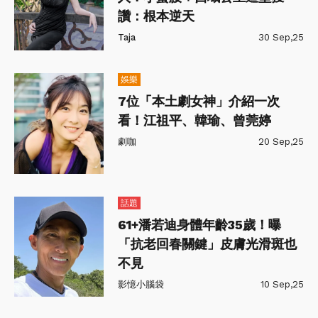
讚：根本逆天
Taja
30 Sep,25
娛樂
7位「本土劇女神」介紹一次
看！江祖平、韓瑜、曾莞婷
劇咖
20 Sep,25
話題
61+潘若迪身體年齡35歲！曝
「抗老回春關鍵」皮膚光滑斑也
不見
影憶小腦袋
10 Sep,25