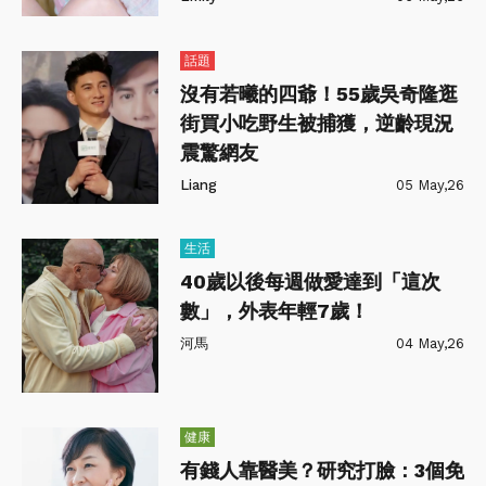
話題
沒有若曦的四爺！55歲吳奇隆逛
街買小吃野生被捕獲，逆齡現況
震驚網友
Liang
05 May,26
生活
40歲以後每週做愛達到「這次
數」，外表年輕7歲！
河馬
04 May,26
健康
有錢人靠醫美？研究打臉：3個免