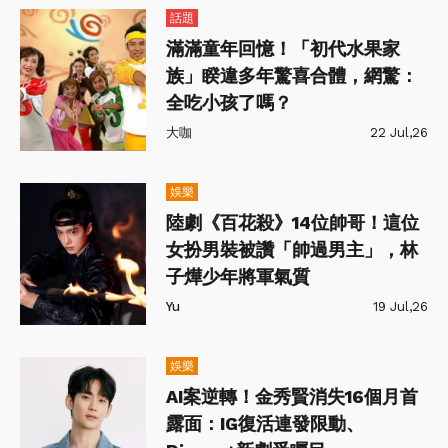
話題
滿滿童年回憶！「初代水果家
族」睽違多年驚喜合體，網驚：
全吃小孩了嗎？
大咖
22 Jul,26
娛樂
陸劇《百花殺》14位帥哥！這位
女扮男裝被讚「帥過男主」，林
子燁少年將軍氣質
Yu
19 Jul,26
娛樂
AI案逆轉！金秀賢消失16個月首
露面：IG復活連發限動、