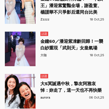
王」潘迎紫驚豔全場，謝盈萱、
楊謹華不只爭影后還同台比美
Zzzzz
18 Oct,25
話題
金鐘60／潘迎紫凍齡回歸！一襲
白紗重現「武則天」女皇氣場
大咖
18 Oct,25
話題
大S冥誕遇中秋，摯友阿雅哀
悼：妳走了，這一天也不再快樂
aurora
06 Oct,25