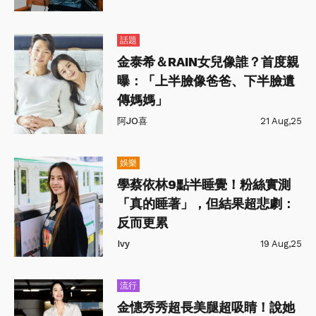
話題
金泰希＆RAIN女兒像誰？首度親
曝：「上半臉像爸爸、下半臉遺
傳媽媽」
阿JO喜
21 Aug,25
娛樂
學蔡依林9點半睡覺！粉絲實測
「真的睡著」，但結果超悲劇：
反而更累
Ivy
19 Aug,25
流行
金憓秀秀超長美腿超吸睛！說她