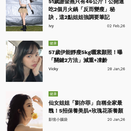
51歲謝金燕只有46公斤！公開連
吃2個月火鍋「反而變瘦」秘
訣，這2點姐姐強調要筆記
Ivy
02 Feb,26
健康
57歲伊能靜瘦5kg曬素顏照！曝
「關鍵2方法」減重+凍齡
Vicky
28 Jan,26
健康
仙女姐姐「劉亦菲」自稱全家最
醜！5招保養美肌+玫瑰花茶養顏
影憶小腦袋
20 Jan,26