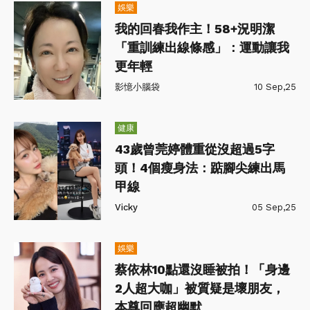
娛樂
我的回春我作主！58+況明潔
「重訓練出線條感」：運動讓我
更年輕
影憶小腦袋
10 Sep,25
健康
43歲曾莞婷體重從沒超過5字
頭！4個瘦身法：踮腳尖練出馬
甲線
Vicky
05 Sep,25
娛樂
蔡依林10點還沒睡被拍！「身邊
2人超大咖」被質疑是壞朋友，
本尊回應超幽默