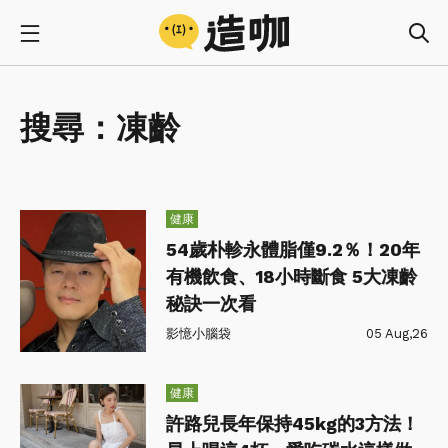
搜尋：
凍齡
健康
54歲朴軫永體脂僅9.2％！20年
有機飲食、18小時斷食 5大凍齡
秘訣一次看
影憶小腦袋
05 Aug,26
健康
許路兒長年保持45kg的3方法！