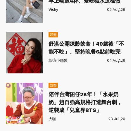
早上喝這4杯、愛吃碳水這樣做
Vicky
05 Aug,26
娛樂
舒淇公開凍齡飲食！40歲後「不
能不吃」、堅持晚餐6點前吃完
影憶小腦袋
04 Aug,26
娛樂
陪伴台灣囝仔28年！「水果奶
奶」趙自強高規格打造舞台劇，
逆襲成「兒童界BTS」
大咖
23 Jul,26