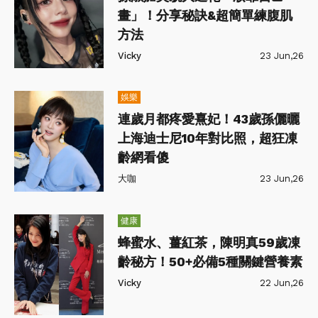
畫」！分享秘訣&超簡單練腹肌
方法
Vicky
23 Jun,26
娛樂
連歲月都疼愛熹妃！43歲孫儷曬
上海迪士尼10年對比照，超狂凍
齡網看傻
大咖
23 Jun,26
健康
蜂蜜水、薑紅茶，陳明真59歲凍
齡秘方！50+必備5種關鍵營養素
Vicky
22 Jun,26