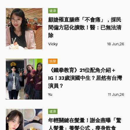
健康
顧婕罹直腸癌「不會痛」，採民
間偏方惡化擴散！醫：已無法清
除
Vicky
18 Jun,26
娛樂
《鐵拳教育》21位配角介紹＋
IG！33歲演國中生？居然有台灣
演員？
Yu
11 Jun,26
健康
年輕關鍵在髮量！謝金燕曝「驚
人髮量」養髮公式，瘦身飲食