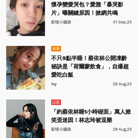
懷孕變愛哭包？愛雅「暴哭影
片」曝關鍵原因！掀網共鳴
影憶小腦袋
01 Sep,25
娛樂
不只9點半睡！蔡依林公開凍齡
秘訣是「荷爾蒙飲食」，自爆超
愛吃白飯
Ivy
29 Aug,25
話題
「約蔡依林睡1小時碰面」萬人掀
笑歪迷因！林志玲被逗樂
影憶小腦袋
29 Aug,25