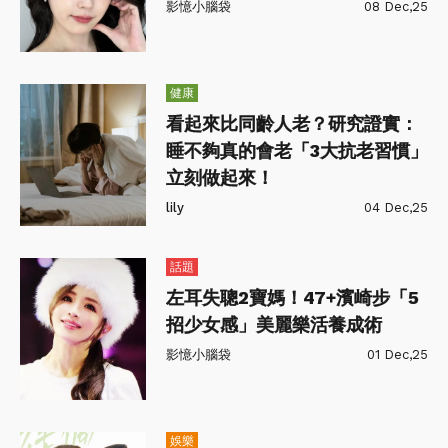
影憶小腦袋
08 Dec,25
健康
看起來比同齡人老？研究證實：
睡不夠真的會老「3大抗老習慣」
立刻做起來！
lily
04 Dec,25
話題
左耳失聰2寶媽！47+濱崎步「5
招少女感」美麗樂活養成術
影憶小腦袋
01 Dec,25
娛樂