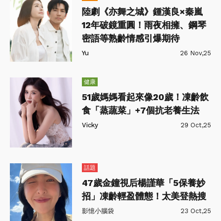
陸劇《亦舞之城》鍾漢良×秦嵐
12年破鏡重圓！雨夜相擁、鋼琴
密語等熟齡情感引爆期待
Yu
26 Nov,25
健康
51歲媽媽看起來像20歲！凍齡飲
食「蒸蔬菜」+7個抗老養生法
Vicky
29 Oct,25
話題
47歲金鐘視后楊謹華「5保養妙
招」凍齡輕盈體態！太美登熱搜
影憶小腦袋
23 Oct,25