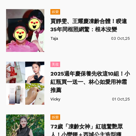
娛樂
賈靜雯、王耀慶凍齡合體！睽違
35年同框照網驚：根本沒變
Taja
03 Oct,25
美妝
2025週年慶保養先收這10組！小
紅瓶買一送一、林心如愛用神霜
推薦
Vicky
01 Oct,25
娛樂
72歲「凍齡女神」紅毯驚艷眾
人！小蠻腰＋西域公主造型獲