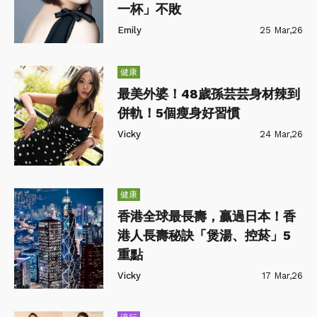
一杯」不敗
Emily
25 Mar,26
健康
最美外婆！48歲孫芸芸身材辣到
併軌！5個瘦身好習慣
Vicky
24 Mar,26
健康
香港全球最長壽，贏過日本！香
港人長壽秘訣「煲湯、控菸」5
重點
Vicky
17 Mar,26