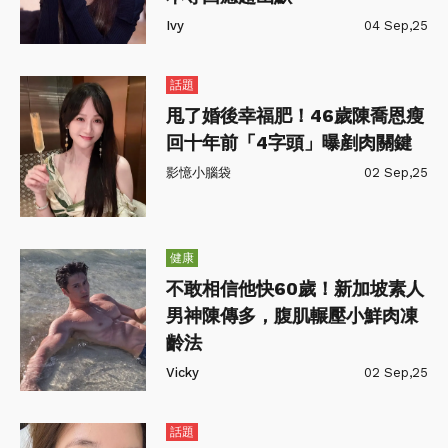
Ivy
04 Sep,25
話題
甩了婚後幸福肥！46歲陳喬恩瘦
回十年前「4字頭」曝剷肉關鍵
影憶小腦袋
02 Sep,25
健康
不敢相信他快60歲！新加坡素人
男神陳傳多，腹肌輾壓小鮮肉凍
齡法
Vicky
02 Sep,25
話題