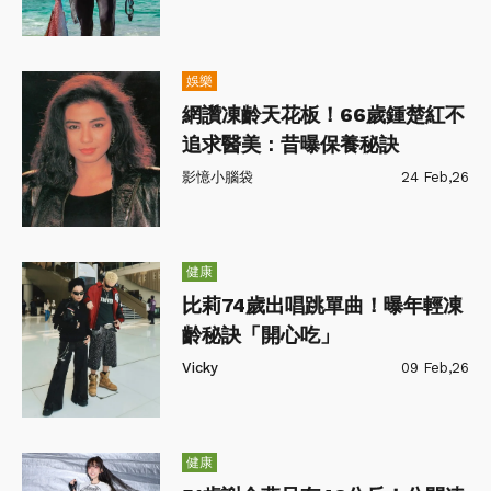
娛樂
網讚凍齡天花板！66歲鍾楚紅不
追求醫美：昔曝保養秘訣
影憶小腦袋
24 Feb,26
健康
比莉74歲出唱跳單曲！曝年輕凍
齡秘訣「開心吃」
Vicky
09 Feb,26
健康