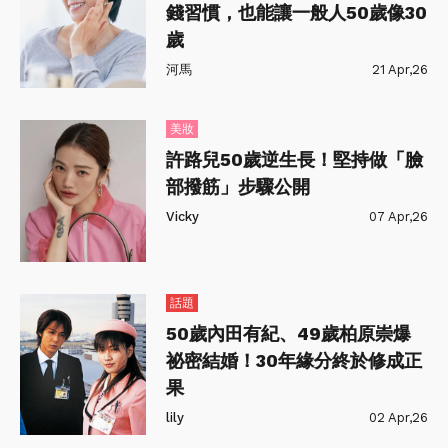
錢習慣，也能讓一般人50歲像30
歲
河馬
21 Apr,26
美妝
許路兒50歲逆生長！堅持做「臉
部撥筋」步驟公開
Vicky
07 Apr,26
話題
50歲內田有紀、49歲柏原崇爆
祕密結婚！30年緣分終於修成正
果
lily
02 Apr,26