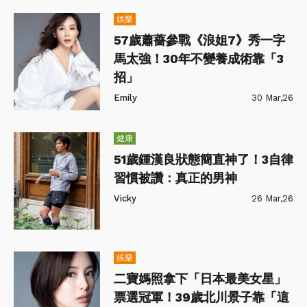
娛樂
57歲蕭薔參戰《浪姐7》秀一字
馬太強！30年不變養成術靠「3
招」
Emily
30 Mar,26
健康
51歲鍾漢良狀態簡直神了！3自律
習慣被讚：真正的男神
Vicky
26 Mar,26
娛樂
二寶媽照拿下「日本最美女星」
票選冠軍！39歲北川景子靠「這