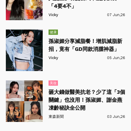
「4要4不」
Vicky
07 Jun,26
健康
孫淑媚分享減脂餐！增肌減脂新
招，竟有「GD同款消腫神器」
Vicky
05 Jun,26
美妝
砸大錢做醫美抗老？少了這「3個
關鍵」也沒用！孫淑媚、謝金燕
凍齡秘訣全公開
東森新聞
03 Jun,26