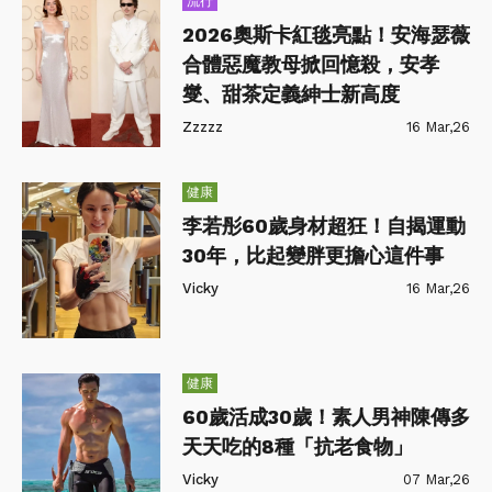
流行
2026奧斯卡紅毯亮點！安海瑟薇
合體惡魔教母掀回憶殺，安孝
燮、甜茶定義紳士新高度
Zzzzz
16 Mar,26
健康
李若彤60歲身材超狂！自揭運動
30年，比起變胖更擔心這件事
Vicky
16 Mar,26
健康
60歲活成30歲！素人男神陳傳多
天天吃的8種「抗老食物」
Vicky
07 Mar,26