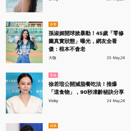
娛樂
孫淑媚開球掀暴動！45歲「零修
圖真實狀態」曝光，網友全看
傻：根本不會老
大咖
25 May,26
美妝
徐若瑄公開減脂餐吃法！推爆
「這食物」，90秒凍齡秘訣分享
Vicky
24 May,26
娛樂