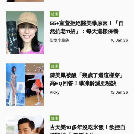
健康
55+宣萱拒絕醫美曝原因！「自
然抗老11招」：每天這樣保養
影憶小腦袋
16 Jan,26
健康
陳美鳳被酸「幾歲了還這樣穿」
高EQ回答！曝凍齡減肥秘訣
Vicky
12 Jan,26
健康
古天樂10多年沒吃米飯！飲控自