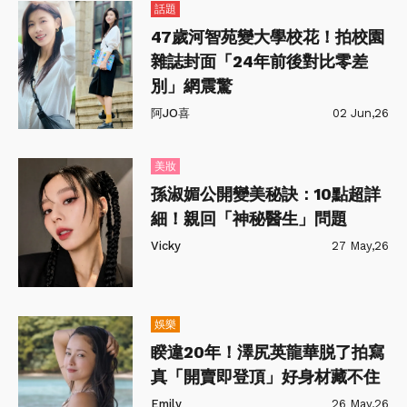
話題
47歲河智苑變大學校花！拍校園
雜誌封面「24年前後對比零差
別」網震驚
阿JO喜
02 Jun,26
美妝
孫淑媚公開變美秘訣：10點超詳
細！親回「神秘醫生」問題
Vicky
27 May,26
娛樂
睽違20年！澤尻英龍華脱了拍寫
真「開賣即登頂」好身材藏不住
Emily
26 May,26