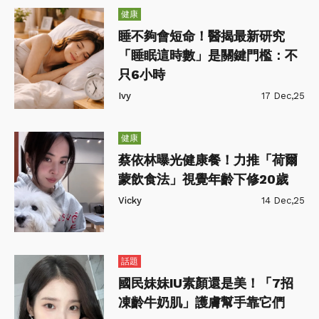
健康
睡不夠會短命！醫揭最新研究
「睡眠這時數」是關鍵門檻：不
只6小時
Ivy
17 Dec,25
健康
蔡依林曝光健康餐！力推「荷爾
蒙飲食法」視覺年齡下修20歲
Vicky
14 Dec,25
話題
國民妹妹IU素顏還是美！「7招
凍齡牛奶肌」護膚幫手靠它們