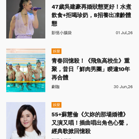
47歲吳建豪再婚狀態更好！水煮
飲食+拒喝珍奶，8招養出凍齡體
態
影憶小腦袋
01 Jul,26
娛樂
青春回憶殺！《飛魚高校生》重
聚，昔日「鮮肉男團」睽違10年
再合體
劇咖
30 Jun,26
娛樂
55+蘇慧倫《欠妳的那場婚禮》
又演又唱！插曲唱出角色心聲，
經典歌掀回憶殺