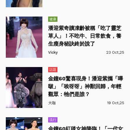
健康
潘迎紫奇蹟凍齡被稱「吃了靈芝
草人」！不吃牛、日常飲食，養
生瘦身秘訣終於說了
Vicky
23 Oct,25
話題
金鐘60驚喜現身！潘迎紫攜「嗶
啵」「唉呀呀」神獸回歸，年輕
觀眾：牠們是誰？
大咖
19 Oct,25
流行
金鐘60紅毯女神降臨！「一代女