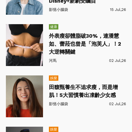
Disney+新劇受矚目
影憶小腦袋
15 Jul,26
健康
外表瘦卻體脂破30%，連潘慧
如、蕾菈也曾是「泡芙人」！2
大逆轉關鍵
河馬
02 Jul,26
娛樂
田馥甄養生不追求瘦，而是增
肌！5大習慣養出凍齡少女感
影憶小腦袋
02 Jul,26
娛樂