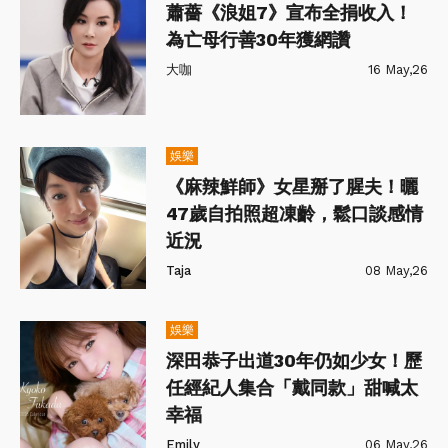
蕭薔《浪姐7》宣布全捐收入！
為亡母行善30年獲網讚
大咖
16 May,26
娛樂
《麻辣鮮師》女星掰了腥夫！曬
47歲自拍照超凍齡，鬆口談感情
近況
Taja
08 May,26
娛樂
深田恭子出道30年仍如少女！歷
任經紀人集合「戴同款」甜喊太
幸福
Emily
06 May,26